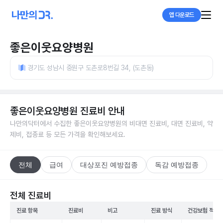
앱 다운로드
좋은이웃요양병원
경기도 성남시 중원구 도촌로8번길 34, (도촌동)
좋은이웃요양병원
진료비 안내
나만의닥터에서 수집한
좋은이웃요양병원
의 비대면 진료비, 대면 진료비, 약
제비, 접종료 등 모든 가격을 확인해보세요.
전체
급여
대상포진 예방접종
독감 예방접종
전체 진료비
진료 항목
진료비
비고
진료 방식
건강보험 적용