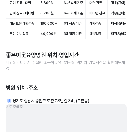
급여 진료 · 대면
5,600원
6~64세 기준
대면 진료
적용(급여)
급여 진료 · 비대면
6,700원
6~64세 기준
비대면 진료
적용(급여)
대상포진 예방접종
190,000원
1회 접종 기준
예방접종
미적용(비급여)
독감 예방접종
40,000원
1회 접종 기준
예방접종
미적용(비급여)
좋은이웃요양병원
위치·영업시간
나만의닥터에서 수집한
좋은이웃요양병원
의 위치와 영업시간을 확인해보세
요.
병원 위치•주소
경기도 성남시 중원구 도촌로8번길 34, (도촌동)
지도 준비 중