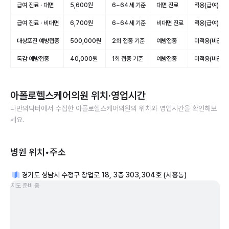
급여 진료 · 대면
5,600원
6~64세 기준
대면 진료
적용(급여)
급여 진료 · 비대면
6,700원
6~64세 기준
비대면 진료
적용(급여)
대상포진 예방접종
500,000원
2회 접종 기준
예방접종
미적용(비급여)
독감 예방접종
40,000원
1회 접종 기준
예방접종
미적용(비급여)
아폴로헬스케어의원
위치·영업시간
나만의닥터에서 수집한
아폴로헬스케어의원
의 위치와 영업시간을 확인해보
세요.
병원 위치•주소
경기도 성남시 수정구 창업로 18, 3층 303,304호 (시흥동)
지도 준비 중