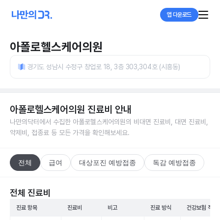
앱 다운로드
아폴로헬스케어의원
경기도 성남시 수정구 창업로 18, 3층 303,304호 (시흥동)
아폴로헬스케어의원
진료비 안내
나만의닥터에서 수집한
아폴로헬스케어의원
의 비대면 진료비, 대면 진료비,
약제비, 접종료 등 모든 가격을 확인해보세요.
전체
급여
대상포진 예방접종
독감 예방접종
전체 진료비
진료 항목
진료비
비고
진료 방식
건강보험 적용