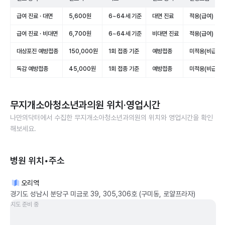
급여 진료 · 대면
5,600원
6~64세 기준
대면 진료
적용(급여)
급여 진료 · 비대면
6,700원
6~64세 기준
비대면 진료
적용(급여)
대상포진 예방접종
150,000원
1회 접종 기준
예방접종
미적용(비급여)
독감 예방접종
45,000원
1회 접종 기준
예방접종
미적용(비급여)
무지개소아청소년과의원
위치·영업시간
나만의닥터에서 수집한
무지개소아청소년과의원
의 위치와 영업시간을 확인
해보세요.
병원 위치•주소
오리역
경기도 성남시 분당구 미금로 39, 305,306호 (구미동, 로얄프라자)
지도 준비 중