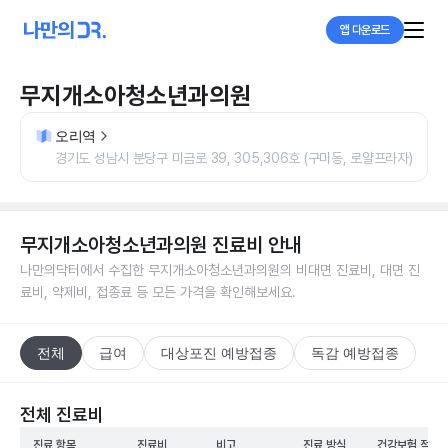
앱 다운로드
무지개소아청소년과의원
오리역
경기도 성남시 분당구 미금로 39, 305,306호 (구미동, 로얄프라자)
무지개소아청소년과의원
진료비 안내
나만의닥터에서 수집한
무지개소아청소년과의원
의 비대면 진료비, 대면 진
료비, 약제비, 접종료 등 모든 가격을 확인해보세요.
전체
급여
대상포진 예방접종
독감 예방접종
전체 진료비
진료 항목
진료비
비고
진료 방식
건강보험 적용