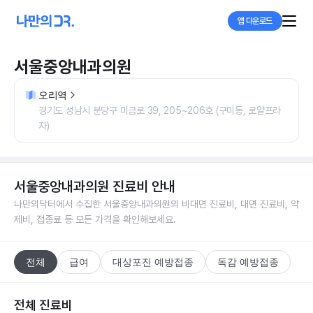
앱 다운로드
서울중앙내과의원
오리역
경기도 성남시 분당구 미금로 39, 205~206호 (구미동, 로얄프라
자)
서울중앙내과의원
진료비 안내
나만의닥터에서 수집한
서울중앙내과의원
의 비대면 진료비, 대면 진료비, 약
제비, 접종료 등 모든 가격을 확인해보세요.
전체
급여
대상포진 예방접종
독감 예방접종
전체 진료비