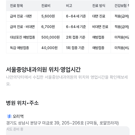
진료 항목
진료비
비고
진료 방식
건강보험 적용
급여 진료 · 대면
5,600원
6~64세 기준
대면 진료
적용(급여)
급여 진료 · 비대면
6,700원
6~64세 기준
비대면 진료
적용(급여)
대상포진 예방접종
500,000원
2회 접종 기준
예방접종
미적용(비급여)
독감 예방접종
40,000원
1회 접종 기준
예방접종
미적용(비급여)
서울중앙내과의원
위치·영업시간
나만의닥터에서 수집한
서울중앙내과의원
의 위치와 영업시간을 확인해보세
요.
병원 위치•주소
오리역
경기도 성남시 분당구 미금로 39, 205~206호 (구미동, 로얄프라자)
지도 준비 중