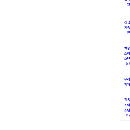
원
강샘
가족
원
백용
소아
소년
의
우리
합의
김옥
소아
소년
의