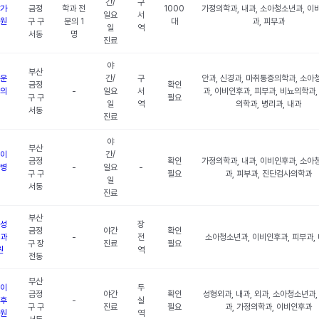
간/
구
가
금정
학과 전
1000
가정의학과, 내과, 소아청소년과, 이
일요
서
원
구 구
문의 1
대
과, 피부과
일
역
서동
명
진료
야
부산
운
간/
구
안과, 신경과, 마취통증의학과, 소아
금정
확인
의
-
일요
서
과, 이비인후과, 피부과, 비뇨의학과,
구 구
필요
일
역
의학과, 병리과, 내과
서동
진료
야
부산
이
간/
금정
확인
가정의학과, 내과, 이비인후과, 소아
병
-
일요
-
구 구
필요
과, 피부과, 진단검사의학과
일
서동
진료
부산
성
장
금정
야간
확인
과
-
전
소아청소년과, 이비인후과, 피부과,
구 장
진료
필요
원
역
전동
부산
이
두
금정
야간
확인
성형외과, 내과, 외과, 소아청소년과,
후
-
실
구 구
진료
필요
과, 가정의학과, 이비인후과
원
역