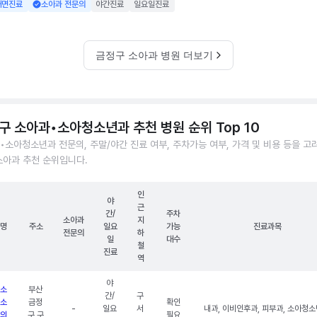
대면진료
소아과 전문의
야간진료
일요일진료
금정구 소아과 병원 더보기
구 소아과•소아청소년과 추천 병원 순위 Top 10
•소아청소년과 전문의, 주말/야간 진료 여부, 주차가능 여부, 가격 및 비용 등을 고
소아과 추천 순위입니다.
인
야
근
간/
주차
소아과
지
명
주소
일요
가능
진료과목
전문의
하
일
대수
철
진료
역
야
소
부산
간/
구
소
금정
확인
-
일요
서
내과, 이비인후과, 피부과, 소아청
의
구 구
필요