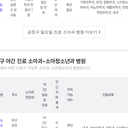
일요
가정의학과, 외과, 정형외과, 소아청소
요
금정
학과 전
산
확인
일 진
피부과, 비뇨의학과, 재활의학과, 한방
원
구 부
문의 1
대
필요
료
한방부인과, 내과
곡동
명
역
금정구 일요일 진료 소아과 병원 더보기
구 야간 진료 소아과•소아청소년과 병원
에서 야간 진료가 가능한 소아과•소아청소년과 병원입니다.
인
야
근
간/
주차
소아과
지
명
주소
일요
가능
진료과목
전문의
하
일
대수
철
진료
역
야
소
부산
간/
구
소
금정
확인