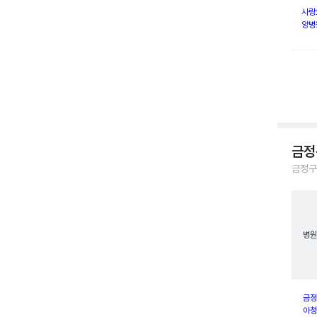
사랑
양병
금정
금정구
병원
금정
아청