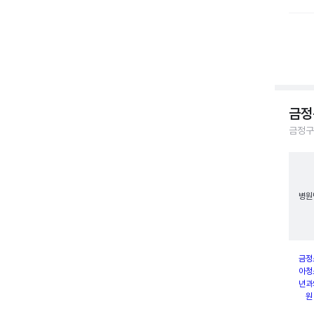
금정
금정구
병원
금정
아청
년과
원