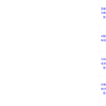
강샘
가족
원
사랑
득의
가까
내과
원
더케
부산
원