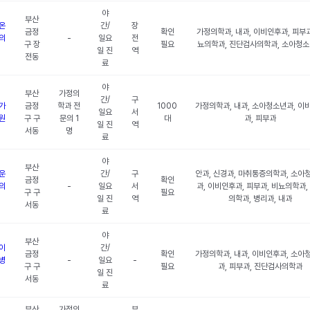
야
부산
온
간/
장
금정
확인
가정의학과, 내과, 이비인후과, 피부과
의
-
일요
전
구 장
필요
뇨의학과, 진단검사의학과, 소아청
일 진
역
전동
료
야
부산
가정의
간/
구
가
금정
학과 전
1000
가정의학과, 내과, 소아청소년과, 이
일요
서
원
구 구
문의 1
대
과, 피부과
일 진
역
서동
명
료
야
부산
운
간/
구
안과, 신경과, 마취통증의학과, 소아
금정
확인
의
-
일요
서
과, 이비인후과, 피부과, 비뇨의학과,
구 구
필요
일 진
역
의학과, 병리과, 내과
서동
료
야
부산
이
간/
금정
확인
가정의학과, 내과, 이비인후과, 소아
병
-
일요
-
구 구
필요
과, 피부과, 진단검사의학과
일 진
서동
료
부산
가정의
부