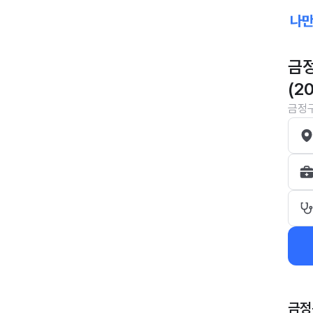
금정
(2
금정구
금정