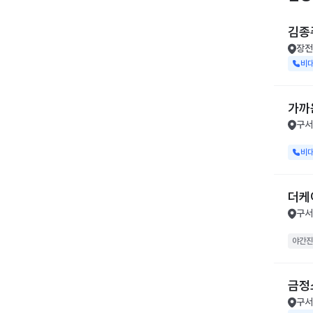
김종
장전
비
가까
구서
비
더케
구서
야간진
금정
구서