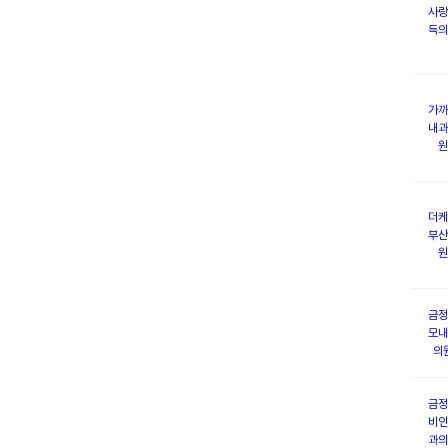
사랑
득의
가까
내과
원
더케
부산
원
금정
모내
의
금정
비인
과의