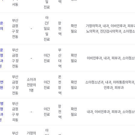
일
역
서동
진료
야
부산
온
간/
장
금정
확인
가정의학과, 내과, 이비인후과, 피부과
의
-
일요
전
구 장
필요
뇨의학과, 진단검사의학과, 소아청
일
역
전동
진료
운
부산
부
청
금정
야간
산
확인
-
이비인후과, 내과, 피부과, 소아청
과
구 장
진료
대
필요
원
전동
역
부산
온
소아과
연
금정
야간
천
확인
소아청소년과, 내과, 마취통증의학과,
전문의
원
구 장
진료
장
필요
인후과, 피부과
1명
전동
역
영
부산
장
청
금정
야간
확인
-
전
내과, 이비인후과, 피부과, 소아청
과
구 부
진료
필요
역
원
곡동
야
부산
가정의