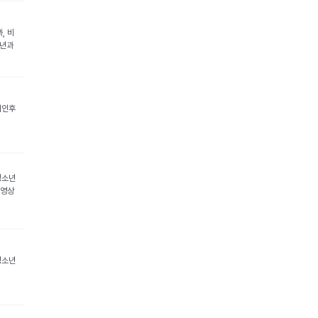
, 비
소년과
비인후
청소년
 영상
청소년