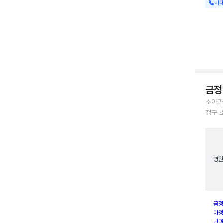
비
금정
소아과
정구 
병원
금정
아청
년과