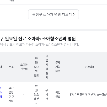
서동
금정구 소아과 병원 더보기
구 일요일 진료 소아과•소아청소년과 병원
에서 일요일 진료가 가능한 소아과•소아청소년과 병원입니다.
인
야
근
간/
주차
소아과
지
명
주소
일요
가능
진료과목
전문의
하
일
대수
철
진료
역
야
소
부산
간/
구
소
금정
확인
-
일요
서
내과, 이비인후과, 피부과, 소아청
의
구 구
필요
일 진
역
서동
료