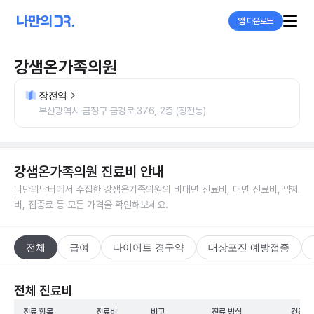
앱 다운로드
강샘온가족의원
장전역
부산광역시 금정구 금강로 376, 2층 (장전동)
강샘온가족의원
진료비 안내
나만의닥터에서 수집한
강샘온가족의원
의 비대면 진료비, 대면 진료비, 약제
비, 접종료 등 모든 가격을 확인해보세요.
전체
급여
다이어트 경구약
대상포진 예방접종
전체 진료비
진료 항목
진료비
비고
진료 방식
건강보