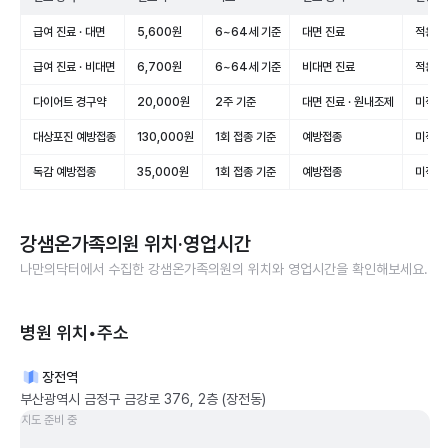
급여 진료 · 대면
5,600원
6~64세 기준
대면 진료
적용(급
급여 진료 · 비대면
6,700원
6~64세 기준
비대면 진료
적용(급
다이어트 경구약
20,000원
2주 기준
대면 진료 · 원내조제
미적용
대상포진 예방접종
130,000원
1회 접종 기준
예방접종
미적용
독감 예방접종
35,000원
1회 접종 기준
예방접종
미적용
강샘온가족의원
위치·영업시간
나만의닥터에서 수집한
강샘온가족의원
의 위치와 영업시간을 확인해보세요.
병원 위치•주소
장전역
부산광역시 금정구 금강로 376, 2층 (장전동)
지도 준비 중