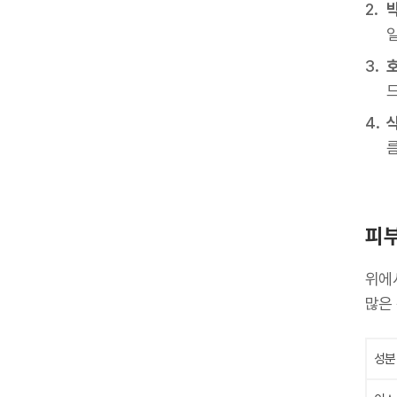
피부
위에
많은
성분