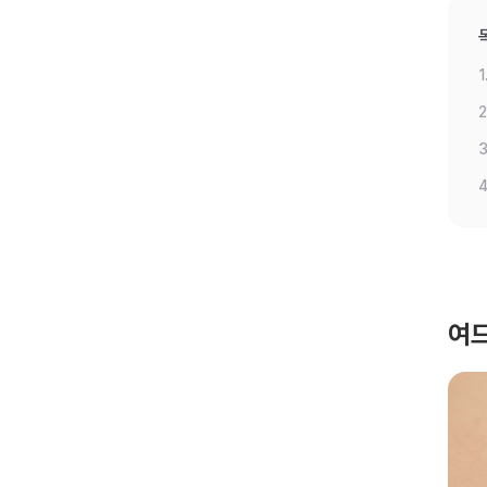
1
2
3
4
여