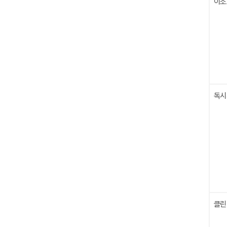
이소
독시
클린