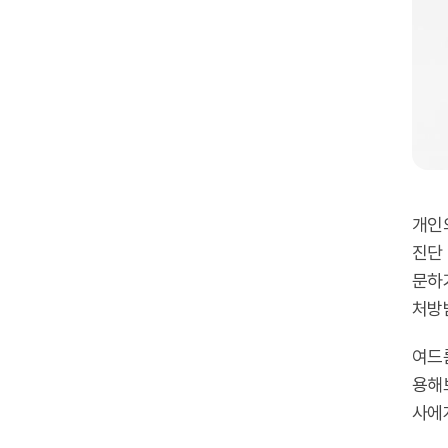
개인
진단
문하
처방
여드
용해
사에