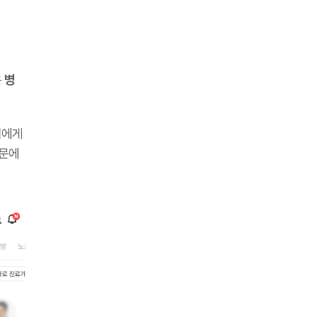
은
병
의에게
때문에