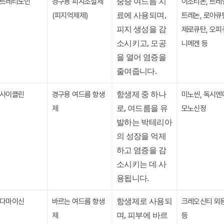
중증 여드름 치
트레티노인
경구용 피지조절제
이소티논, 트레
료에 사용되며,
(피지억제제)
트레논, 로아큐
피지 생성을 감
제로큐탄, 오피
소시키고, 모공
니메겐 등
을 열어 염증을
줄여줍니다.
항생제 중 하나
사이클린
경구용 여드름 항생
미노씬, 독시엔
로, 여드름을 유
제
모노신정
발하는 박테리아
의 성장을 억제
하고 염증을 감
소시키는 데 사
용됩니다.
항생제로 사용되
다마이신
바르는 여드름 항생
크레오신티 외
며, 피부에 바르
제
등