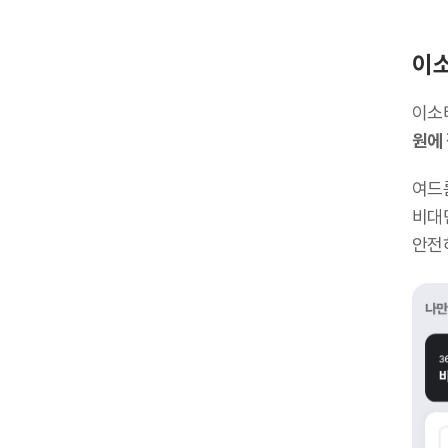
이소
이소
원에
여드
비대
안전