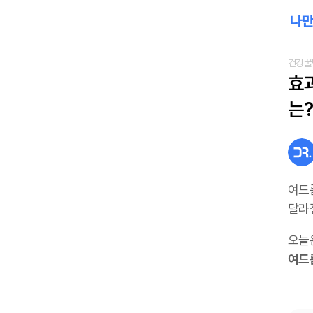
건강꿀
효
는?
여드
달라
오늘
여드