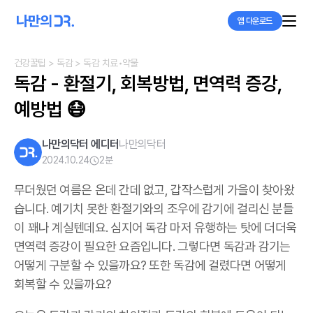
앱 다운로드
건강꿀팁
> 독감
> 독감 치료•약물
독감 - 환절기, 회복방법, 면역력 증강, 
예방법 😷
나만의닥터 에디터
나만의닥터
2024.10.24
2
분
무더웠던 여름은 온데 간데 없고, 갑작스럽게 가을이 찾아왔
습니다. 예기치 못한 환절기와의 조우에 감기에 걸리신 분들
이 꽤나 계실텐데요. 심지어 독감 마저 유행하는 탓에 더더욱
면역력 증강이 필요한 요즘입니다. 그렇다면 독감과 감기는
어떻게 구분할 수 있을까요? 또한 독감에 걸렸다면 어떻게
회복할 수 있을까요?