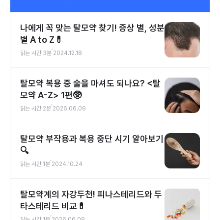
나에게 꼭 맞는 탈모약 찾기! 증상 별, 성분
별 A to Z💊
읽는 시간
3
분
2024.12.18
탈모약 복용 중 술을 마셔도 되나요? <탈
모약 A-Z> 1편🥸
읽는 시간
2
분
2026.06.09
탈모약 부작용과 복용 중단 시기 알아보기
🔍
읽는 시간
1
분
2024.10.24
탈모약계의 자강두천! 피나스테리드와 두
타스테리드 비교💊
읽는 시간
1
분
2026.06.09