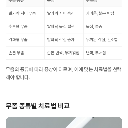
무좀 종류
특징
주 증상
발가락 사이 무좀
발가락 사이 습진
가려움, 붉은 반점
수포형 무좀
발바닥 물집 발생
물집, 통증
각화형 무좀
발바닥 각질 증가
두꺼운 각질, 건조함
손톱 무좀
손톱 변색, 두꺼워짐
변색, 부서짐
무좀의 종류에 따라 증상이 다르며, 이에 맞는 치료법을 선택
해야 합니다.
무좀 종류별 치료법 비교