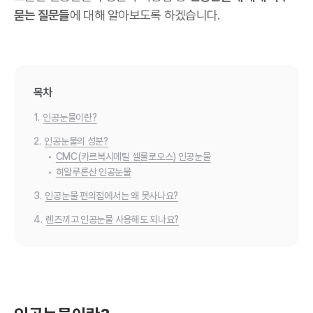
묻는 질문들
에 대해 알아보도록 하겠습니다.
목차
1.
인공눈물이란?
2.
인공눈물의 성분?
•
CMC(카르복시메틸 셀룰로오스) 인공눈물
•
히알루론산 인공눈물
3.
인공눈물 편의점에서는 왜 못사나요?
4.
렌즈끼고 인공눈물 사용해도 되나요?