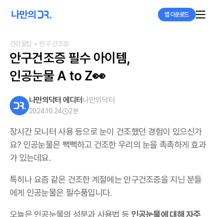
앱 다운로드
건강꿀팁
> 안구 건조증
안구건조증 필수 아이템,

인공눈물 A to Z👀
나만의닥터 에디터
나만의닥터
2024.10.24
2
분
장시간 모니터 사용 등으로 눈이 건조했던 경험이 있으신가
요? 인공눈물은 뻑뻑하고 건조한 우리의 눈을 촉촉하게 효과
가 있는데요.
특히나 요즘 같은 건조한 계절에는 안구건조증을 지닌 분들
에게 인공눈물은 필수품입니다.
오늘은 인공눈물의 성분과 사용법 등
인공눈물에 대해 자주