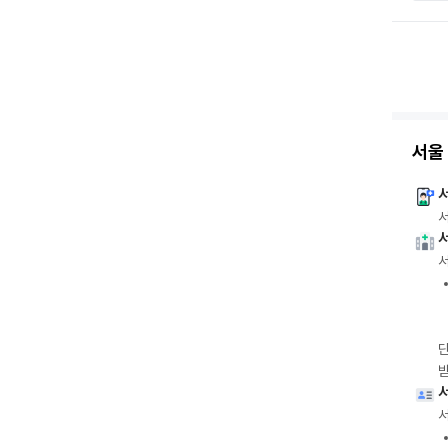
서울
서
서
단
받
서