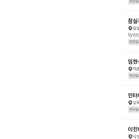
진단검
잠실
잠
진
진단검
임현
역
진단검
인터
오
진단검
이진
낙