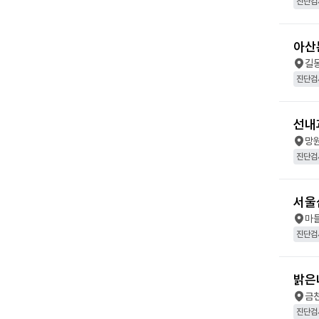
진단검
아산
길
진단검
선내
망
진단검
서울
마
진단검
밝은
금
진단검