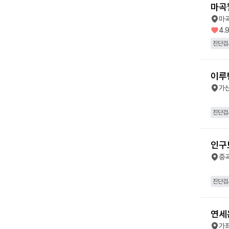
마곡
마
4.
진단검
이루
가
진단검
인구
중
진단검
연세
가