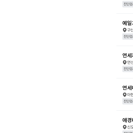
진단검
예일
구
진단검
연세
연
진단검
연세
아
진단검
애경
신