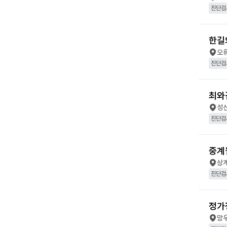
진단검
한길
오
진단검
최와
성
진단검
중계
상
진단검
정가
망