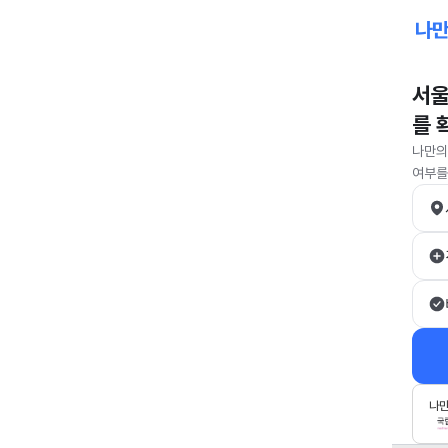
서울
를 
나만의
여부를
나만