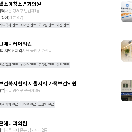
웰소아청소년과의원
곡역
서울 강서구 발산제1동
9
/5점
(리뷰
47
)
사의학과 진료
비대면 진료
토요일 진료
야간 진료
탄메디케어의원
산디지털단지역
서울 금천구 가산동
사의학과 진료
비대면 진료
토요일 진료
야간 진료
보건복지협회 서울지회 가족보건의원
곡역
서울 광진구 중곡제3동
사의학과 진료
비대면 진료
토요일 진료
은혜내과의원
좌역
서울 서대문구 남가좌제2동