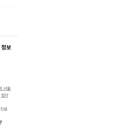
 정보
회 서울
,
정가
 진료
?