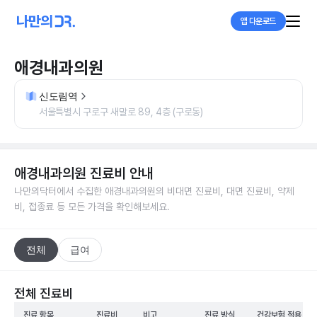
앱 다운로드
애경내과의원
신도림역
서울특별시 구로구 새말로 89, 4층 (구로동)
애경내과의원
진료비 안내
나만의닥터에서 수집한
애경내과의원
의 비대면 진료비, 대면 진료비, 약제
비, 접종료 등 모든 가격을 확인해보세요.
전체
급여
전체 진료비
진료 항목
진료비
비고
진료 방식
건강보험 적용