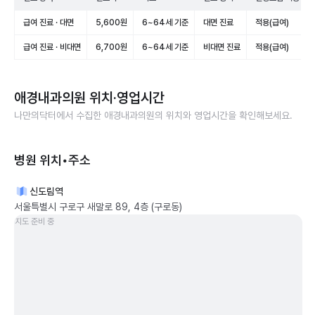
급여 진료 · 대면
5,600원
6~64세 기준
대면 진료
적용(급여)
급여 진료 · 비대면
6,700원
6~64세 기준
비대면 진료
적용(급여)
애경내과의원
위치·영업시간
나만의닥터에서 수집한
애경내과의원
의 위치와 영업시간을 확인해보세요.
병원 위치•주소
신도림역
서울특별시 구로구 새말로 89, 4층 (구로동)
지도 준비 중