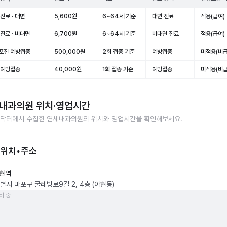
진료 · 대면
5,600원
6~64세 기준
대면 진료
적용(급여)
진료 · 비대면
6,700원
6~64세 기준
비대면 진료
적용(급여)
포진 예방접종
500,000원
2회 접종 기준
예방접종
미적용(비급
 예방접종
40,000원
1회 접종 기준
예방접종
미적용(비급
내과의원
위치·영업시간
닥터에서 수집한
연세내과의원
의 위치와 영업시간을 확인해보세요.
 위치•주소
현역
별시 마포구 굴레방로9길 2, 4층 (아현동)
비 중