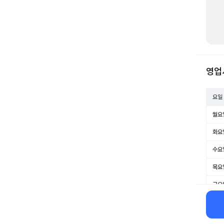
영업
요일
월요
화요
수요
목요
금요
토요
일요