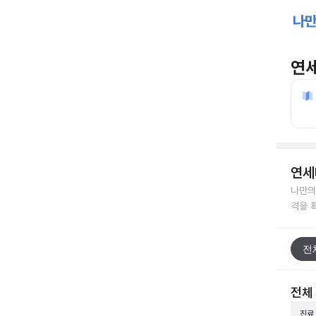
연
연세
나만의
격을 
전
전체
진료