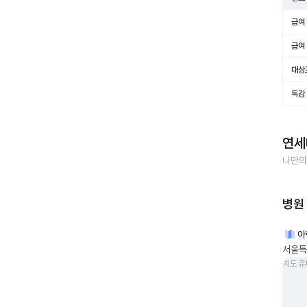
급여 
급여 
대상
독감
연세
나만의
병원
아
서울특
지도 준