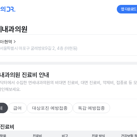
앱 다운로드
세내과의원
아현역
서울특별시 마포구 굴레방로9길 2, 4층 (아현동)
내과의원
진료비 안내
닥터에서 수집한
연세내과의원
의 비대면 진료비, 대면 진료비, 약제비, 접종료 등 
확인해보세요.
체
급여
대상포진 예방접종
독감 예방접종
 진료비
 항목
진료비
비고
진료 방식
건강보험 