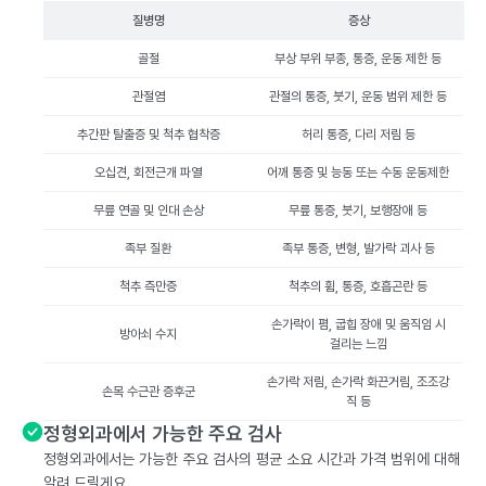
질병명
증상
골절
부상 부위 부종, 통증, 운동 제한 등
관절염
관절의 통증, 붓기, 운동 범위 제한 등
추간판 탈출증 및 척추 협착증
허리 통증, 다리 저림 등
오십견, 회전근개 파열
어깨 통증 및 능동 또는 수동 운동제한
무릎 연골 및 인대 손상
무릎 통증, 붓기, 보행장애 등
족부 질환
족부 통증, 변형, 발가락 괴사 등
척추 측만증
척추의 휨, 통증, 호흡곤란 등
손가락이 폄, 굽힙 장애 및 움직임 시
방아쇠 수지
걸리는 느낌
손가락 저림, 손가락 화끈거림, 조조강
손목 수근관 증후군
직 등
정형외과에서 가능한 주요 검사
정형외과에서는 가능한 주요 검사의 평균 소요 시간과 가격 범위에 대해
알려 드릴게요.