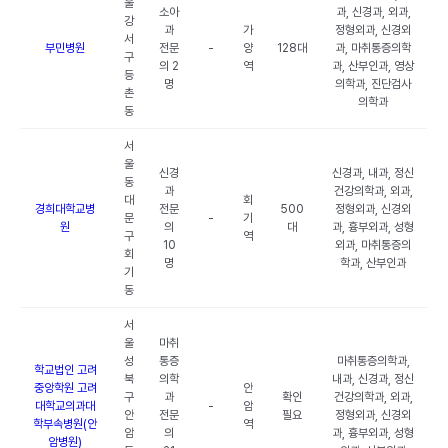
울
소아
과, 신경과, 외과,
강
과
가
정형외과, 신경외
서
부민병원
전문
-
양
128대
과, 마취통증의학
구
의 2
역
과, 산부인과, 영상
등
명
의학과, 진단검사
촌
의학과
동
서
울
신경
신경과, 내과, 정신
동
과
건강의학과, 외과,
대
회
경희대학교병
전문
500
정형외과, 신경외
문
-
기
원
의
대
과, 흉부외과, 성형
구
역
10
외과, 마취통증의
회
명
학과, 산부인과
기
동
서
울
마취
성
통증
마취통증의학과,
학교법인 고려
북
의학
내과, 신경과, 정신
중앙학원 고려
안
구
과
확인
건강의학과, 외과,
대학교의과대
-
암
안
전문
필요
정형외과, 신경외
학부속병원(안
역
암
의
과, 흉부외과, 성형
암병원)