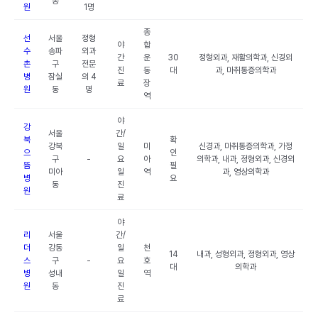
동
원
1명
종
선
서울
정형
야
합
수
송파
외과
간
운
30
정형외과, 재활의학과, 신경외
촌
구
전문
진
동
대
과, 마취통증의학과
병
잠실
의 4
료
장
원
동
명
역
야
강
서울
간/
북
확
강북
일
미
신경과, 마취통증의학과, 가정
으
인
구
-
요
아
의학과, 내과, 정형외과, 신경외
뜸
필
미아
일
역
과, 영상의학과
병
요
동
진
원
료
야
리
서울
간/
더
강동
일
천
14
내과, 성형외과, 정형외과, 영상
스
구
-
요
호
대
의학과
병
성내
일
역
원
동
진
료