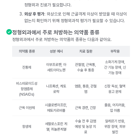
정형외과 진료가 필요합니다.
외상 후 평가
: 외상으로 인해 근골격계 이상이 받았을 때 이상이
없는지 확인하기 위해 정형외과적 평가가 필요할 수 있습니다.
정형외과에서 주로 처방하는 의약품 종류
정형외과에서 주로 처방하는 의약품의 종류는 다음과 같아요.
의약품 종류
성분 예시
치료 질환
부작용
소화기계 장애,
이부프로펜, 아
관절염, 근육통,
진통제
간 기능 장애, 신
세트아미노펜
수술 후 통증
기능 장애
비스테로이드성
나프록센, 케토
염증, 통증, 관절
신장 독성, 혈액
항염증제
로락
염
응고 문제
(NSAIDs)
시클로벤자프린,
졸음, 어지러움,
근육 이완제
근육 경련, 긴장
메토카르바몰
입 마름
수술 전 후 감염
알레르기 반응,
세팔로스포린 계
항생제
예방 및 농양 치
위장 장애, 피부
열, 퀴놀론계열
료
발진