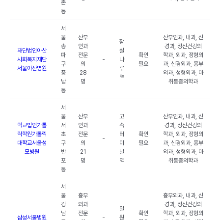
촌
동
서
울
산부
산부인과, 내과, 신
잠
송
인과
경과, 정신건강의
재단법인아산
실
파
전문
확인
학과, 외과, 정형외
사회복지재단
-
나
구
의
필요
과, 신경외과, 흉부
서울아산병원
루
풍
28
외과, 성형외과, 마
역
납
명
취통증의학과
동
서
울
산부
고
산부인과, 내과, 신
학교법인가톨
서
인과
속
경과, 정신건강의
릭학원가톨릭
초
전문
터
확인
학과, 외과, 정형외
-
대학교서울성
구
의
미
필요
과, 신경외과, 흉부
모병원
반
21
널
외과, 성형외과, 마
포
명
역
취통증의학과
동
서
울
흉부
흉부외과, 내과, 신
강
외과
경과, 정신건강의
일
남
전문
확인
학과, 외과, 정형외
삼성서울병원
-
원