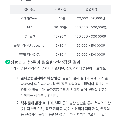
검사 종류
소요 시간
평균 가격
X-레이(X-ray)
5-10분
20,000 - 50,000원
MRI
30-60분
100,000 - 500,000원
CT 스캔
10-30분
100,000 - 300,000원
초음파 검사(Ultrasound)
15-30분
50,000 - 150,000원
골밀도 검사(DXA)
10-30분
50,000 - 100,000원
정형외과 방문이 필요한 건강검진 결과
아래와 같은 건강검진 결과가 나왔다면, 정형외과에 방문이 필요해요.
골다공증 검사에서 이상 발견
: 골밀도 검사 결과가 낮게 나와 골
다공증이 의심되거나 진단된 경우 정형외과 전문의의 상담이 필
요할 수 있습니다. 골다공증은 뼈가 약해져 쉽게 부러질 위험이
높아지는 상태를 말합니다.
척추 문제 발견
: X-레이, MRI 등의 영상 진단을 통해 척추의 이상
(예: 디스크 질환, 척추 협착증 등)이 발견되며 다리 저림, 팔저림
등 신경학적 증상이 동반된 경우 수술적 처치가 필요할 수 있어