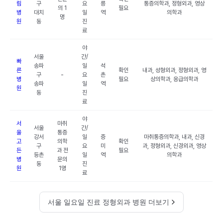
림
구
요
릉
통증의학과, 정형외과, 영상
의 1
필요
병
대치
일
역
의학과
명
원
동
진
료
야
서울
간/
빠
송파
일
석
른
확인
내과, 성형외과, 정형외과, 영
구
-
요
촌
병
필요
상의학과, 응급의학과
송파
일
역
원
동
진
료
야
서
마취
서울
간/
울
통증
강서
일
증
마취통증의학과, 내과, 신경
고
의학
확인
구
요
미
과, 정형외과, 신경외과, 영상
든
과 전
필요
등촌
일
역
의학과
병
문의
동
진
원
1명
료
서울 일요일 진료 정형외과 병원 더보기