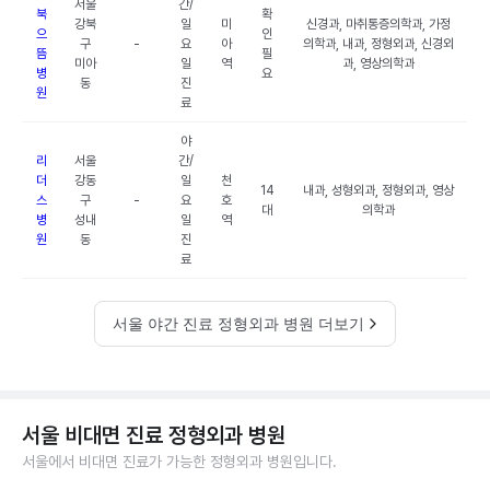
서울
간/
북
확
강북
일
미
신경과, 마취통증의학과, 가정
으
인
구
-
요
아
의학과, 내과, 정형외과, 신경외
뜸
필
미아
일
역
과, 영상의학과
병
요
동
진
원
료
야
리
서울
간/
더
강동
일
천
14
내과, 성형외과, 정형외과, 영상
스
구
-
요
호
대
의학과
병
성내
일
역
원
동
진
료
서울 야간 진료 정형외과 병원 더보기
서울 비대면 진료 정형외과 병원
서울에서 비대면 진료가 가능한 정형외과 병원입니다.