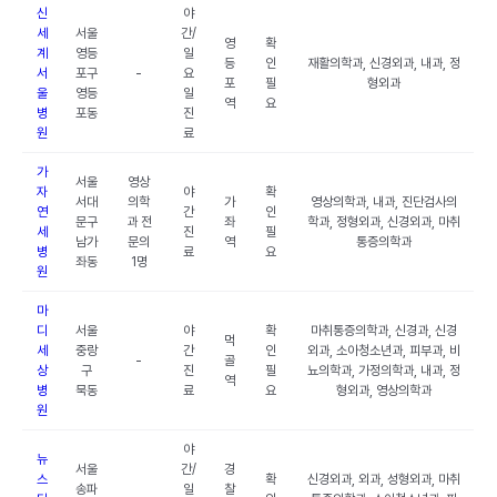
신
야
세
서울
간/
영
확
계
영등
일
등
인
재활의학과, 신경외과, 내과, 정
서
포구
-
요
포
필
형외과
울
영등
일
역
요
병
포동
진
원
료
가
서울
영상
자
야
확
서대
의학
가
영상의학과, 내과, 진단검사의
연
간
인
문구
과 전
좌
학과, 정형외과, 신경외과, 마취
세
진
필
남가
문의
역
통증의학과
병
료
요
좌동
1명
원
마
디
서울
야
확
마취통증의학과, 신경과, 신경
먹
세
중랑
간
인
외과, 소아청소년과, 피부과, 비
-
골
상
구
진
필
뇨의학과, 가정의학과, 내과, 정
역
병
묵동
료
요
형외과, 영상의학과
원
야
뉴
서울
간/
경
스
확
신경외과, 외과, 성형외과, 마취
송파
일
찰