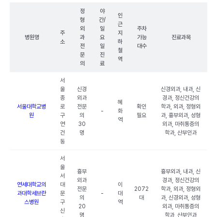
정
야
인
형
간/
근
외
일
주차
주
지
병원명
과
요
가능
진료과목
소
하
전
일
대수
철
문
진
역
의
료
서
울
신경
신경외과, 내과, 신
종
외과
경과, 정신건강의
혜
서울대학교병
로
전문
확인
학과, 외과, 정형외
-
화
원
구
의
필요
과, 흉부외과, 성형
역
연
30
외과, 마취통증의
건
명
학과, 산부인과
동
서
울
흉부
흉부외과, 내과, 신
서
외과
경과, 정신건강의
연세대학교의
대
이
전문
2072
학과, 외과, 정형외
과대학세브란
문
-
대
의
대
과, 신경외과, 성형
스병원
구
역
20
외과, 마취통증의
신
명
학과, 산부인과