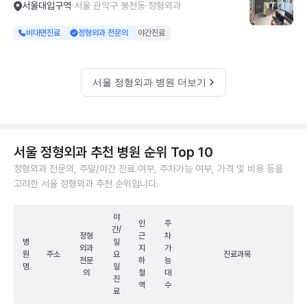
서울대입구역
서울 관악구 봉천동
정형외과
비대면진료
정형외과 전문의
야간진료
서울 정형외과 병원 더보기
서울 정형외과 추천 병원 순위 Top 10
정형외과 전문의, 주말/야간 진료 여부, 주차가능 여부, 가격 및 비용 등을
고려한 서울 정형외과 추천 순위입니다.
야
인
주
간/
정형
근
차
병
일
외과
지
가
원
주소
요
진료과목
전문
하
능
명
일
의
철
대
진
역
수
료