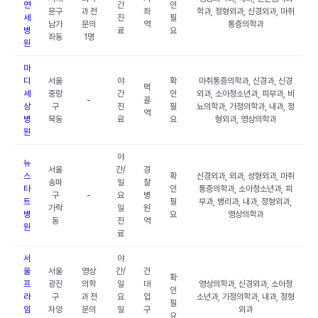
연
간
인
문구
과 전
좌
학과, 정형외과, 신경외과, 마취
세
진
필
남가
문의
역
통증의학과
병
료
요
좌동
1명
원
마
디
서울
야
확
마취통증의학과, 신경과, 신경
먹
세
중랑
간
인
외과, 소아청소년과, 피부과, 비
-
골
상
구
진
필
뇨의학과, 가정의학과, 내과, 정
역
병
묵동
료
요
형외과, 영상의학과
원
야
뉴
서울
간/
경
스
확
신경외과, 외과, 성형외과, 마취
송파
일
찰
타
인
통증의학과, 소아청소년과, 피
구
-
요
병
트
필
부과, 병리과, 내과, 정형외과,
가락
일
원
병
요
영상의학과
동
진
역
원
료
서
야
울
서울
영상
간/
건
확
프
광진
의학
일
대
영상의학과, 신경외과, 소아청
인
라
구
과 전
요
입
소년과, 가정의학과, 내과, 정형
필
임
자양
문의
일
구
외과
요