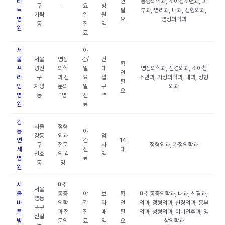
타
인
통증의학과, 소아청소년과, 피
구
-
요
병
트
필
부과, 병리과, 내과, 정형외과,
가락
일
원
병
요
영상의학과
동
진
역
원
료
서
야
울
서울
영상
간/
건
확
프
광진
의학
일
대
영상의학과, 신경외과, 소아청
인
라
구
과 전
요
입
소년과, 가정의학과, 내과, 정형
필
임
자양
문의
일
구
외과
요
병
동
1명
진
역
원
료
강
서울
정형
동
야
강동
외과
암
연
간
14
구
전문
사
정형외과, 가정의학과
세
진
대
천호
의 4
역
병
료
동
명
원
서
마취
서울
울
통증
야
보
확
마취통증의학과, 내과, 신경과,
영등
바
의학
간
라
인
외과, 정형외과, 신경외과, 흉부
포구
른
과 전
진
매
필
외과, 성형외과, 이비인후과, 영
신길
병
문의
료
역
요
상의학과