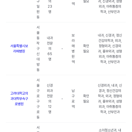
구
의
필요
과, 신경외과, 성형
역
일
23
외과, 마취통증의
원
명
학과, 산부인과
동
서
울
보
내과, 신경과, 정신
동
내과
라
건강의학과, 외과,
작
전문
서울특별시보
매
확인
정형외과, 신경외
구
의
-
라매병원
병
필요
과, 흉부외과, 성형
신
65
원
외과, 마취통증의
대
명
역
학과, 산부인과
방
동
서
울
신경
신경외과, 내과, 신
구
외과
남
경과, 정신건강의
고려대학교의
로
전문
구
확인
학과, 외과, 정형외
과대학부속구
-
구
의
로
필요
과, 흉부외과, 성형
로병원
구
12
역
외과, 마취통증의
로
명
학과, 산부인과
동
서
소아청소년과, 내