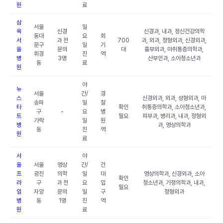
원
료
삼
서울
일
육
신경
신경과, 내과, 정신건강의학
동대
요
회
서
과 전
700
과, 외과, 정형외과, 신경외과,
문구
일
기
울
문의
대
흉부외과, 마취통증의학과,
휘경
진
역
병
3명
산부인과, 소아청소년과
동
료
원
야
뉴
서울
간/
경
스
신경외과, 외과, 성형외과, 마
송파
일
찰
타
확인
취통증의학과, 소아청소년과,
구
-
요
병
트
필요
피부과, 병리과, 내과, 정형외
가락
일
원
병
과, 영상의학과
동
진
역
원
료
서
야
울
서울
영상
간/
건
프
광진
의학
일
대
영상의학과, 신경외과, 소아
확인
라
구
과 전
요
입
청소년과, 가정의학과, 내과,
필요
임
자양
문의
일
구
정형외과
병
동
1명
진
역
원
료