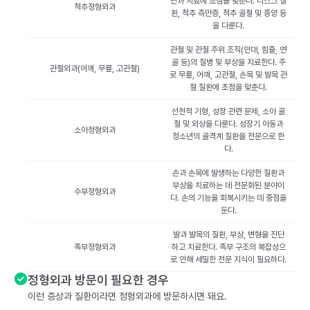
단과 치료에 초점을 맞춘다. 디스크 질
척추정형외과
환, 척추 측만증, 척추 골절 및 종양 등
을 다룬다.
관절 및 관절 주위 조직(인대, 힘줄, 연
골 등)의 질병 및 부상을 치료한다. 주
관절외과(어깨, 무릎, 고관절)
로 무릎, 어깨, 고관절, 손목 및 발목 관
절 질환에 초점을 맞춘다.
선천적 기형, 성장 관련 문제, 소아 골
절 및 외상을 다룬다. 성장기 아동과
소아정형외과
청소년의 골격계 질환을 전문으로 한
다.
손과 손목에 발생하는 다양한 질환과
부상을 치료하는 데 전문화된 분야이
수부정형외과
다. 손의 기능을 회복시키는 데 중점을
둔다.
발과 발목의 질환, 부상, 변형을 진단
족부정형외과
하고 치료한다. 족부 구조의 복잡성으
로 인해 세밀한 전문 지식이 필요하다.
정형외과 방문이 필요한 경우
이런 증상과 질환이라면 정형외과에 방문하시면 돼요.