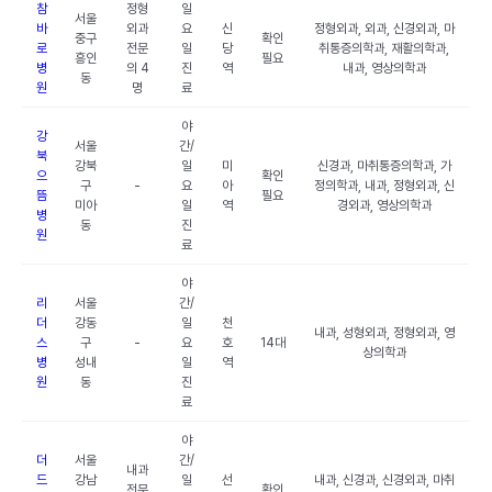
참
정형
일
서울
바
외과
요
신
정형외과, 외과, 신경외과, 마
중구
확인
로
전문
일
당
취통증의학과, 재활의학과,
흥인
필요
병
의 4
진
역
내과, 영상의학과
동
원
명
료
야
강
서울
간/
북
강북
일
미
신경과, 마취통증의학과, 가
으
확인
구
-
요
아
정의학과, 내과, 정형외과, 신
뜸
필요
미아
일
역
경외과, 영상의학과
병
동
진
원
료
야
리
서울
간/
더
강동
일
천
내과, 성형외과, 정형외과, 영
스
구
-
요
호
14대
상의학과
병
성내
일
역
원
동
진
료
야
더
서울
간/
내과
드
강남
일
선
내과, 신경과, 신경외과, 마취
전문
확인