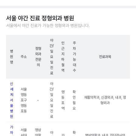
서울 야간 진료 정형외과 병원
서울에서 야간 진료가 가능한 정형외과 병원입니다.
야
인
주
간/
정형
근
차
병
일
외과
지
가
원
주소
요
진료과목
전문
하
능
명
일
의
철
대
진
역
수
료
신
야
세
서울
간/
영
확
계
영등
일
등
인
재활의학과, 신경외과, 내과, 정
서
포구
-
요
포
필
형외과
울
영등
일
역
요
병
포동
진
원
료
가
서울
영상
자
야
확
서대
의학
가
영상의학과, 내과, 진단검사의