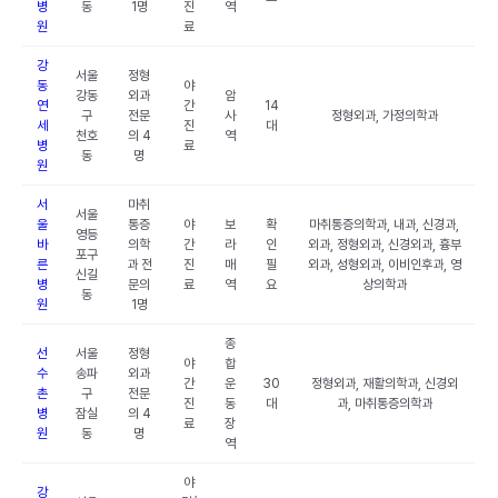
병
동
1명
진
역
원
료
강
서울
정형
동
야
강동
외과
암
연
간
14
구
전문
사
정형외과, 가정의학과
세
진
대
천호
의 4
역
병
료
동
명
원
서
마취
서울
울
통증
야
보
확
마취통증의학과, 내과, 신경과,
영등
바
의학
간
라
인
외과, 정형외과, 신경외과, 흉부
포구
른
과 전
진
매
필
외과, 성형외과, 이비인후과, 영
신길
병
문의
료
역
요
상의학과
동
원
1명
종
선
서울
정형
야
합
수
송파
외과
간
운
30
정형외과, 재활의학과, 신경외
촌
구
전문
진
동
대
과, 마취통증의학과
병
잠실
의 4
료
장
원
동
명
역
야
강