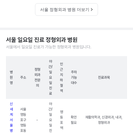
서울 정형외과 병원 더보기
서울 일요일 진료 정형외과 병원
서울에서 일요일 진료가 가능한 정형외과 병원입니다.
야
인
간/
정형
근
병
일
주차
외과
지
원
주소
요
가능
진료과목
전문
하
명
일
대수
의
철
진
역
료
신
야
세
서울
간/
영
계
영등
일
등
확인
재활의학과, 신경외과, 내과,
서
포구
-
요
포
필요
정형외과
울
영등
일
역
병
포동
진