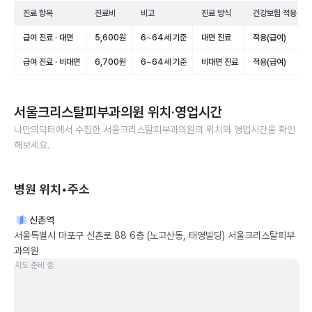
진료 항목
진료비
비고
진료 방식
건강보험 적용
급여 진료 · 대면
5,600원
6~64세 기준
대면 진료
적용(급여)
급여 진료 · 비대면
6,700원
6~64세 기준
비대면 진료
적용(급여)
서울크리스탈피부과의원
위치·영업시간
나만의닥터에서 수집한
서울크리스탈피부과의원
의 위치와 영업시간을 확인
해보세요.
병원 위치•주소
신촌역
서울특별시 마포구 신촌로 88 6층 (노고산동, 태영빌딩) 서울크리스탈피부
과의원
지도 준비 중