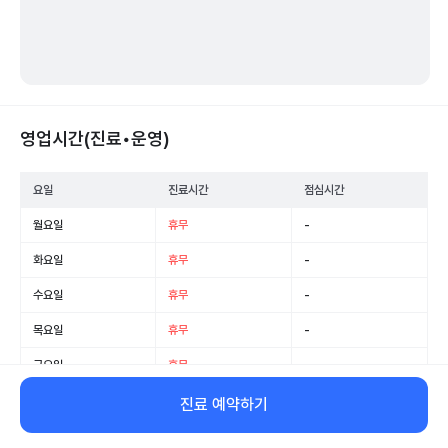
영업시간(진료•운영)
요일
진료시간
점심시간
월요일
휴무
-
화요일
휴무
-
수요일
휴무
-
목요일
휴무
-
금요일
휴무
-
토요일
휴무
-
진료 예약하기
일요일
휴무
-