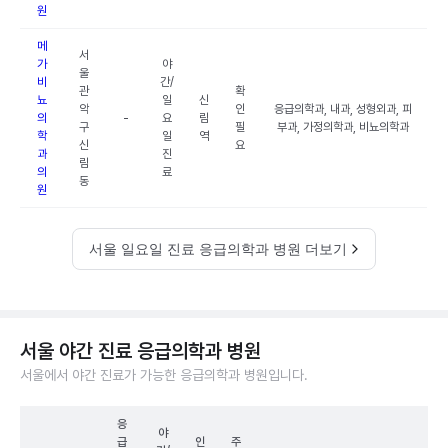
원
메
서
가
야
울
비
간/
관
확
뇨
일
신
악
인
응급의학과, 내과, 성형외과, 피
의
-
요
림
구
필
부과, 가정의학과, 비뇨의학과
학
일
역
신
요
과
진
림
의
료
동
원
서울 일요일 진료 응급의학과 병원 더보기
서울 야간 진료 응급의학과 병원
서울에서 야간 진료가 가능한 응급의학과 병원입니다.
응
야
급
인
주