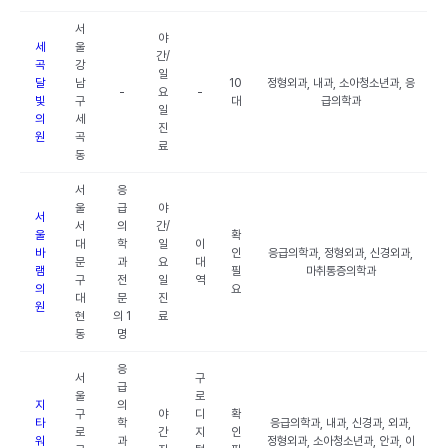
서
야
세
울
간/
곡
강
일
달
남
10
정형외과, 내과, 소아청소년과, 응
-
요
-
빛
구
대
급의학과
일
의
세
진
원
곡
료
동
서
응
울
급
야
서
서
의
간/
울
확
대
학
일
이
바
인
응급의학과, 정형외과, 신경외과,
문
과
요
대
램
필
마취통증의학과
구
전
일
역
의
요
대
문
진
원
현
의 1
료
동
명
응
서
구
급
울
로
지
의
구
야
디
확
타
학
응급의학과, 내과, 신경과, 외과,
로
간
지
인
워
과
정형외과, 소아청소년과, 안과, 이