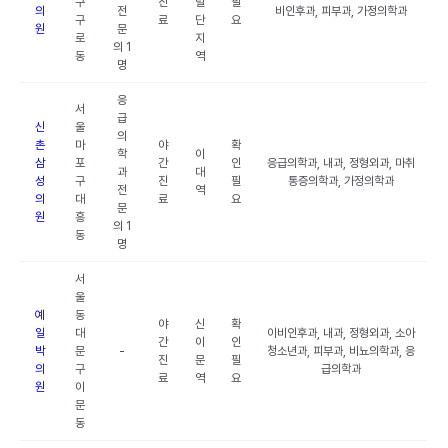
구
진
털
필
의
전
비인후과, 피부과, 가정의학과
구
료
단
요
원
문
로
지
의 1
동
역
명
응
서
급
신
울
의
촌
마
야
확
학
이
삼
포
간
인
응급의학과, 내과, 정형외과, 마취
과
대
성
구
진
필
통증의학과, 가정의학과
전
역
의
대
료
요
문
원
흥
의 1
동
명
서
울
예
동
야
신
확
일
대
이비인후과, 내과, 정형외과, 소아
간
이
인
박
문
-
청소년과, 피부과, 비뇨의학과, 응
진
문
필
의
구
급의학과
료
역
요
원
이
문
동