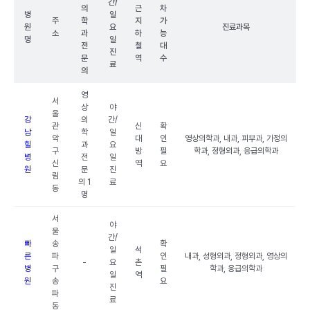
간/
의
근
차
병
일
주
학
지
가
원
요
진료과목
소
과
하
능
명
일
전
철
대
진
문
역
수
료
의
영
서
상
야
울
강
의
간/
관
신
확
남
학
일
악
대
인
영상의학과, 내과, 피부과, 가정의
힐
과
요
구
방
필
학과, 정형외과, 응급의학과
병
전
일
신
역
요
원
문
진
림
의 1
료
동
명
서
야
울
간/
빠
송
확
일
석
른
파
인
내과, 성형외과, 정형외과, 영상의
-
요
촌
병
구
필
학과, 응급의학과
일
역
원
송
요
진
파
료
동