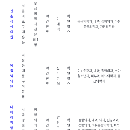
응
서
급
신
울
의
촌
마
야
확
학
이
삼
포
간
인
응급의학과, 내과, 정형외과, 마취
과
대
성
구
진
필
통증의학과, 가정의학과
전
역
의
대
료
요
문
원
흥
의 1
동
명
서
울
예
동
야
신
확
일
대
이비인후과, 내과, 정형외과, 소아
간
이
인
박
문
-
청소년과, 피부과, 비뇨의학과, 응
진
문
필
의
구
급의학과
료
역
요
원
이
문
동
나
서
정
아
울
형
라
양
양
외
야
확
정형외과, 내과, 외과, 신경외과,
정
천
천
과
간
인
성형외과, 마취통증의학과, 피부
형
구