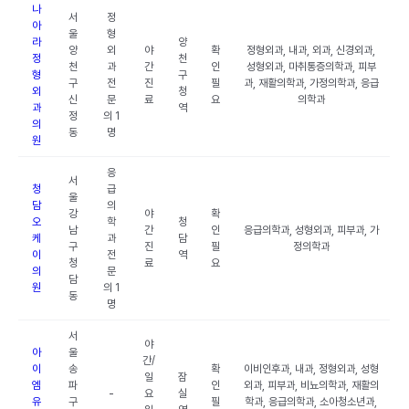
나
서
정
아
울
형
라
양
양
외
야
확
정형외과, 내과, 외과, 신경외과,
정
천
천
과
간
인
성형외과, 마취통증의학과, 피부
형
구
구
전
진
필
과, 재활의학과, 가정의학과, 응급
외
청
신
문
료
요
의학과
과
역
정
의 1
의
동
명
원
응
서
청
급
울
담
의
강
야
확
오
학
청
남
간
인
응급의학과, 성형외과, 피부과, 가
케
과
담
구
진
필
정의학과
이
전
역
청
료
요
의
문
담
원
의 1
동
명
서
야
아
울
간/
이
송
확
이비인후과, 내과, 정형외과, 성형
일
잠
엠
파
인
외과, 피부과, 비뇨의학과, 재활의
-
요
실
유
구
필
학과, 응급의학과, 소아청소년과,