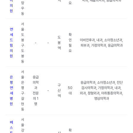
이
역
학과, 재활의학과, 응급의학과
망
요
의
우
원
동
서
연
울
세
도
확
도
드
봉
인
이비인후과, 내과, 소아청소년과,
-
-
봉
림
구
필
피부과, 가정의학과, 응급의학과
역
의
도
요
원
봉
동
서
은
울
응급
평
은
의학
응급의학과, 소아청소년과, 진단
구
연
평
과
50
검사의학과, 가정의학과, 내과,
-
산
세
구
전문
대
외과, 정형외과, 마취통증의학과,
역
병
갈
의 1
영상의학과
원
현
명
동
서
베
울
스
강
확