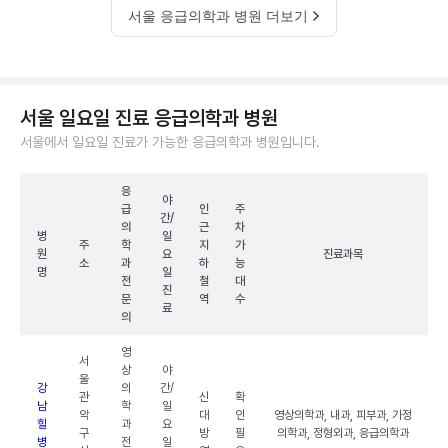
서울 응급의학과 병원 더보기
서울 일요일 진료 응급의학과 병원
서울에서 일요일 진료가 가능한 응급의학과 병원입니다.
응
야
급
인
주
간/
의
근
차
병
일
주
학
지
가
원
요
진료과목
소
과
하
능
명
일
전
철
대
진
문
역
수
료
의
영
서
상
야
울
강
의
간/
관
신
확
남
학
일
악
대
인
영상의학과, 내과, 피부과, 가정
힐
과
요
구
방
필
의학과, 정형외과, 응급의학과
병
전
일