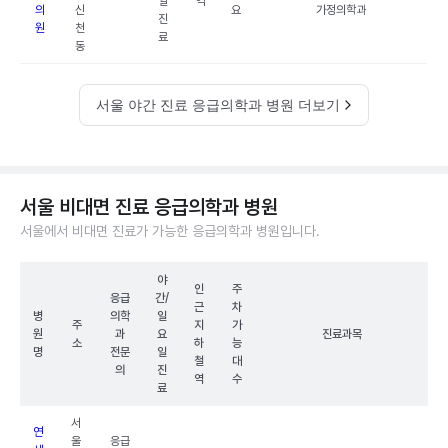
일
역
의
신
요
가정의학과
진
원
천
료
동
서울 야간 진료 응급의학과 병원 더보기
서울 비대면 진료 응급의학과 병원
서울에서 비대면 진료가 가능한 응급의학과 병원입니다.
야
인
주
응급
간/
근
차
병
의학
일
주
지
가
원
과
요
진료과목
소
하
능
명
전문
일
철
대
의
진
역
수
료
서
연
울
응급