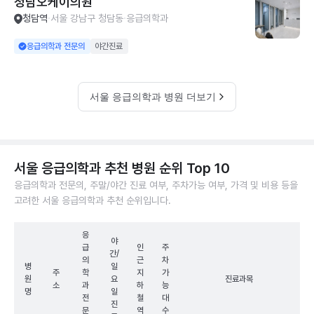
청담오케이의원
청담역
서울 강남구 청담동
응급의학과
응급의학과 전문의
야간진료
서울 응급의학과 병원 더보기
서울 응급의학과 추천 병원 순위 Top 10
응급의학과 전문의, 주말/야간 진료 여부, 주차가능 여부, 가격 및 비용 등을
고려한 서울 응급의학과 추천 순위입니다.
응
야
급
인
주
간/
의
근
차
병
일
주
학
지
가
원
요
진료과목
소
과
하
능
명
일
전
철
대
진
문
역
수