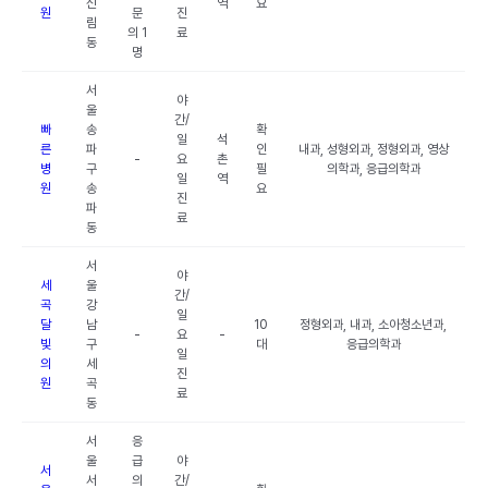
신
역
요
원
문
진
림
의 1
료
동
명
서
야
울
간/
빠
송
확
일
석
른
파
인
내과, 성형외과, 정형외과, 영상
-
요
촌
병
구
필
의학과, 응급의학과
일
역
원
송
요
진
파
료
동
서
야
세
울
간/
곡
강
일
달
남
10
정형외과, 내과, 소아청소년과,
-
요
-
빛
구
대
응급의학과
일
의
세
진
원
곡
료
동
서
응
울
급
야
서
서
의
간/