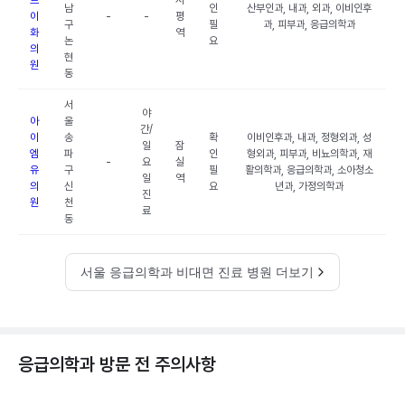
트
사
남
인
산부인과, 내과, 외과, 이비인후
이
-
-
평
구
필
과, 피부과, 응급의학과
화
역
논
요
의
현
원
동
서
야
아
울
간/
이
송
확
이비인후과, 내과, 정형외과, 성
일
잠
엠
파
인
형외과, 피부과, 비뇨의학과, 재
-
요
실
유
구
필
활의학과, 응급의학과, 소아청소
일
역
의
신
요
년과, 가정의학과
진
원
천
료
동
서울 응급의학과 비대면 진료 병원 더보기
응급의학과 방문 전 주의사항