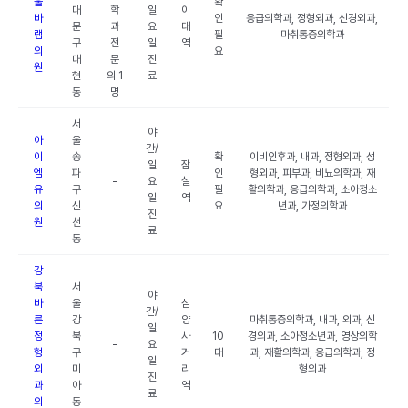
울
확
대
학
일
이
바
인
응급의학과, 정형외과, 신경외과,
문
과
요
대
램
필
마취통증의학과
구
전
일
역
의
요
대
문
진
원
현
의 1
료
동
명
서
야
아
울
간/
이
송
확
이비인후과, 내과, 정형외과, 성
일
잠
엠
파
인
형외과, 피부과, 비뇨의학과, 재
-
요
실
유
구
필
활의학과, 응급의학과, 소아청소
일
역
의
신
요
년과, 가정의학과
진
원
천
료
동
강
북
서
야
바
울
삼
간/
른
강
양
마취통증의학과, 내과, 외과, 신
일
정
북
사
10
경외과, 소아청소년과, 영상의학
-
요
형
구
거
대
과, 재활의학과, 응급의학과, 정
일
외
미
리
형외과
진
과
아
역
료
의
동