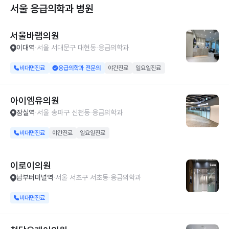
서울 응급의학과
병원
서울바램의원
이대역
서울 서대문구 대현동
응급의학과
비대면진료
응급의학과 전문의
야간진료
일요일진료
아이엠유의원
잠실역
서울 송파구 신천동
응급의학과
비대면진료
야간진료
일요일진료
이로이의원
남부터미널역
서울 서초구 서초동
응급의학과
비대면진료