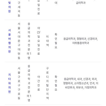
-
요
-
빛
구
대
급의학과
일
의
세
진
원
곡
료
동
서
응
울
급
야
서
서
의
간/
울
확
대
학
일
이
바
인
응급의학과, 정형외과, 신경외과,
문
과
요
대
램
필
마취통증의학과
구
전
일
역
의
요
대
문
진
원
현
의 1
료
동
명
응
서
구
급
울
로
지
의
구
야
디
확
타
학
응급의학과, 내과, 신경과, 외과,
로
간
지
인
워
과
정형외과, 소아청소년과, 안과, 이
구
진
털
필
의
전
비인후과, 피부과, 가정의학과
구
료
단
요
원
문
로
지
의 1
동
역
명