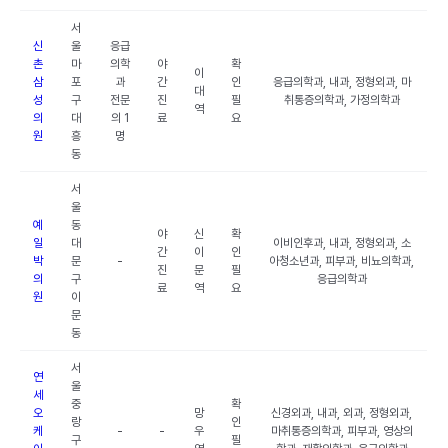
서
신
울
응급
촌
마
의학
야
확
이
삼
포
과
간
인
응급의학과, 내과, 정형외과, 마
대
성
구
전문
진
필
취통증의학과, 가정의학과
역
의
대
의 1
료
요
원
흥
명
동
서
울
예
동
야
신
확
일
대
이비인후과, 내과, 정형외과, 소
간
이
인
박
문
-
아청소년과, 피부과, 비뇨의학과,
진
문
필
의
구
응급의학과
료
역
요
원
이
문
동
서
연
울
세
중
확
오
망
신경외과, 내과, 외과, 정형외과,
랑
인
케
-
-
우
마취통증의학과, 피부과, 영상의
구
필