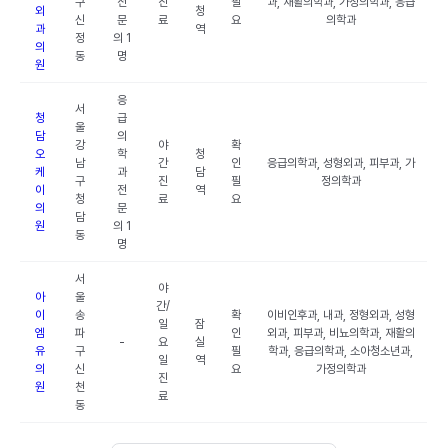
구
전
진
필
과, 재활의학과, 가정의학과, 응급
외
청
신
문
료
요
의학과
과
역
정
의 1
의
동
명
원
응
서
청
급
울
담
의
강
야
확
오
학
청
남
간
인
응급의학과, 성형외과, 피부과, 가
케
과
담
구
진
필
정의학과
이
전
역
청
료
요
의
문
담
원
의 1
동
명
서
야
아
울
간/
이
송
확
이비인후과, 내과, 정형외과, 성형
일
잠
엠
파
인
외과, 피부과, 비뇨의학과, 재활의
-
요
실
유
구
필
학과, 응급의학과, 소아청소년과,
일
역
의
신
요
가정의학과
진
원
천
료
동