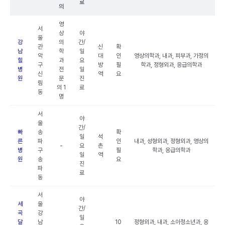
료
의
영
서
상
야
울
강
의
간/
관
신
확
남
학
일
악
대
인
영상의학과, 내과, 피부과, 가정의
힐
과
요
구
방
필
학과, 정형외과, 응급의학과
병
전
일
신
역
요
원
문
진
림
의 1
료
동
명
서
야
울
간/
빠
송
확
일
석
른
파
인
내과, 성형외과, 정형외과, 영상의
-
요
촌
병
구
필
학과, 응급의학과
일
역
원
송
요
진
파
료
동
서
야
세
울
간/
곡
강
일
달
남
10
정형외과, 내과, 소아청소년과, 응