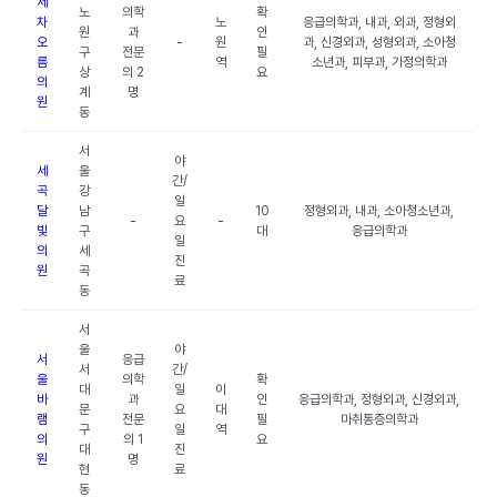
세
노
의학
확
차
노
응급의학과, 내과, 외과, 정형외
원
과
인
오
-
원
과, 신경외과, 성형외과, 소아청
구
전문
필
름
역
소년과, 피부과, 가정의학과
상
의 2
요
의
계
명
원
동
서
야
세
울
간/
곡
강
일
달
남
10
정형외과, 내과, 소아청소년과,
-
요
-
빛
구
대
응급의학과
일
의
세
진
원
곡
료
동
서
울
야
서
응급
서
간/
울
의학
확
대
일
이
바
과
인
응급의학과, 정형외과, 신경외과,
문
요
대
램
전문
필
마취통증의학과
구
일
역
의
의 1
요
대
진
원
명
현
료
동