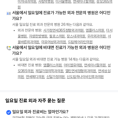
이치내과의원
,
사랑의병원
,
더서울병원
,
연세이너힐의원
,
성모365의
원
서울에서 일요일에 진료가 가능한 외과 전문의 병원은 어디인
가요?
서울 일요일 진료 외과 전문의 병원 26개는 다음과 같아요.
외과 전문의 병원:
사가정연세365정형외과의원
,
엠플러스의원
,
더서
울병원
,
자생한방병원
,
필로스의원
,
장스내과의원
,
우리외과의원
,
서
울바른외과의원
,
미유여성외과의원
,
드림헤어라인의원
서울에서 일요일에 비대면 진료가 가능한 외과 병원은 어디인
가요?
서울 일요일 외과 비대면 진료 가능 병원 14개는 다음과 같아요.
비대면 진료 병원:
엠플러스의원
,
아이엠유의원
,
연세이너힐의원
,
성
모365의원
,
제일가정의학과의원
,
열린연세정형외과의원
,
연세성심
의원
,
연세메디의원
,
신일가정의원
,
신도림하나이비인후과의원
일요일 진료 외과 자주 묻는 질문
일요일 외과 진료비는 얼마인가요?
건강보험 적용이 가능한 급여 진료는 어느 병원에서나 같은 가격이에요.