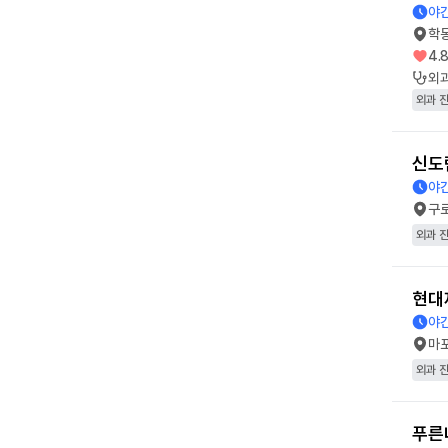
야간
학
4.
외
외과 
신도
야간
구
외과 
현대
야간
마
외과 
푸른