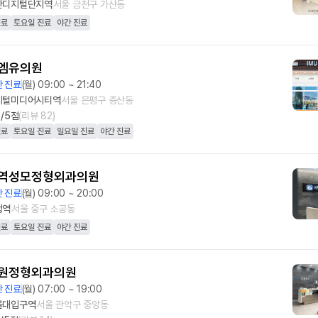
산디지털단지역
서울 금천구 가산동
진료
토요일 진료
야간 진료
엠유의원
 진료
(월) 09:00 ~ 21:40
지털미디어시티역
서울 은평구 증산동
5
/5점
(리뷰
82
)
진료
토요일 진료
일요일 진료
야간 진료
역성모정형외과의원
 진료
(월) 09:00 ~ 20:00
청역
서울 중구 소공동
진료
토요일 진료
야간 진료
원정형외과의원
 진료
(월) 07:00 ~ 19:00
울대입구역
서울 관악구 중앙동