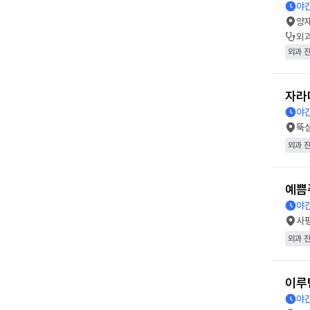
야간
양
외
외과 
자라
야간
뚝
외과 
예쁨
야간
사
외과 
이루
야간