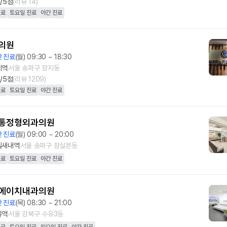
5
/5점
(리뷰
14
)
진료
토요일 진료
야간 진료
의원
 진료
(월) 09:30 ~ 18:30
지역
서울 송파구 장지동
0
/5점
(리뷰
1209
)
진료
토요일 진료
야간 진료
통정형외과의원
 진료
(월) 09:00 ~ 20:00
실새내역
서울 송파구 잠실본동
진료
토요일 진료
야간 진료
에이치내과의원
 진료
(목) 08:30 ~ 21:00
유역
서울 강북구 수유3동