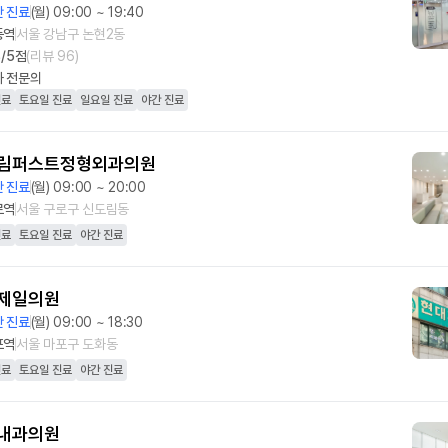
 진료
(월) 09:00 ~ 19:40
동역
서울 강남구 논현2동
8
/5점
(리뷰
96
)
과
전문의
진료
토요일 진료
일요일 진료
야간 진료
림퍼스트정형외과의원
 진료
(월) 09:00 ~ 20:00
로역
서울 구로구 신도림동
진료
토요일 진료
야간 진료
제일의원
 진료
(월) 09:00 ~ 18:30
포역
서울 마포구 도화동
진료
토요일 진료
야간 진료
내과의원