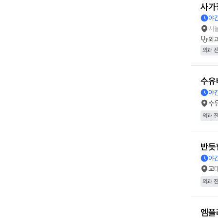
사가
야간
서
외
외과 
수유
야간
수
외과 
반듯
야간
교
외과 
엠플