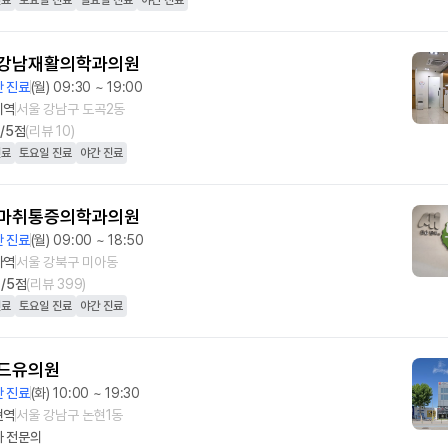
진료
토요일 진료
일요일 진료
야간 진료
강남재활의학과의원
 진료
(월) 09:30 ~ 19:00
티역
서울 강남구 도곡2동
0
/5점
(리뷰
10
)
진료
토요일 진료
야간 진료
마취통증의학과의원
 진료
(월) 09:00 ~ 18:50
아역
서울 강북구 미아동
7
/5점
(리뷰
399
)
진료
토요일 진료
야간 진료
드유의원
 진료
(화) 10:00 ~ 19:30
현역
서울 강남구 논현1동
과
전문의