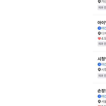
가
외과 
아이
야간
디
4.
외과 
시청
야간
시
외과 
손장
야간
서