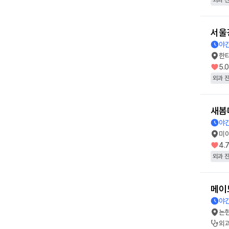
외과 
서울
야간
한
5.
외과 
새봄
야간
미
4.
외과 
메이
야간
논
외