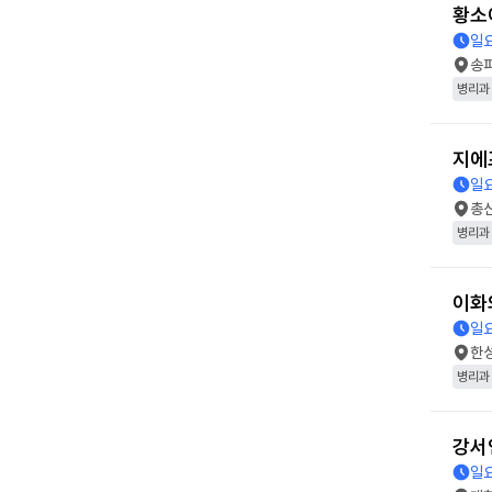
황소
일
송
병리과
지에
일
총
병리과
이화
일
한
병리과
강서
일