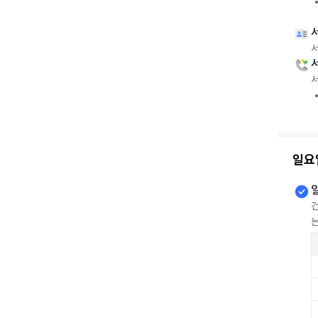
서
서
일요
건
는