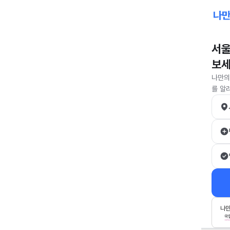
서울
보
나만의
를 알
나만