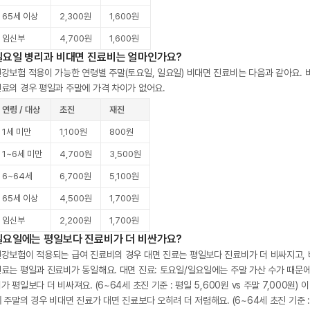
65세 이상
2,300원
1,600원
임신부
4,700원
1,600원
일요일 병리과 비대면 진료비는 얼마인가요?
강보험 적용이 가능한 연령별 주말(토요일, 일요일) 비대면 진료비는 다음과 같아요. 
료의 경우 평일과 주말에 가격 차이가 없어요.
연령 / 대상
초진
재진
1세 미만
1,100원
800원
1~6세 미만
4,700원
3,500원
6~64세
6,700원
5,100원
65세 이상
4,500원
1,700원
임신부
2,200원
1,700원
일요일에는 평일보다 진료비가 더 비싼가요?
강보험이 적용되는 급여 진료비의 경우 대면 진료는 평일보다 진료비가 더 비싸지고,
료는 평일과 진료비가 동일해요. 대면 진료: 토요일/일요일에는 주말 가산 수가 때문
가 평일보다 더 비싸져요. (6~64세 초진 기준 : 평일 5,600원 vs 주말 7,000원) 
 주말의 경우 비대면 진료가 대면 진료보다 오히려 더 저렴해요. (6~64세 초진 기준 :