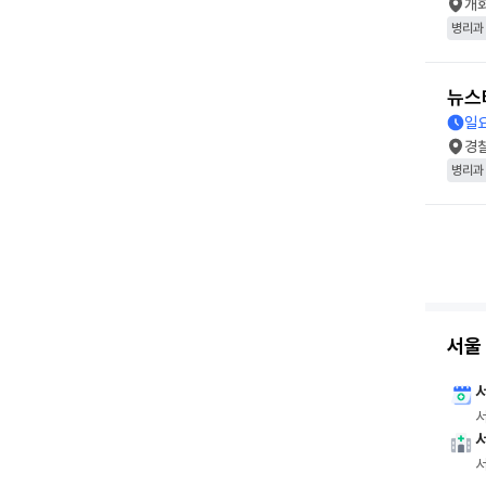
개
병리과
뉴스
일
경
병리과
서울 
서
서