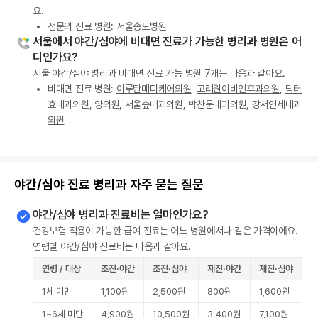
요.
전문의 진료 병원:
서울송도병원
서울에서 야간/심야에 비대면 진료가 가능한 병리과 병원은 어
디인가요?
서울 야간/심야 병리과 비대면 진료 가능 병원 7개는 다음과 같아요.
비대면 진료 병원:
이루탄메디케어의원
,
고려원이비인후과의원
,
닥터
효내과의원
,
양의원
,
서울숲내과의원
,
박찬문내과의원
,
강서연세내과
의원
야간/심야 진료 병리과 자주 묻는 질문
야간/심야 병리과 진료비는 얼마인가요?
건강보험 적용이 가능한 급여 진료는 어느 병원에서나 같은 가격이에요.
연령별 야간/심야 진료비는 다음과 같아요.
연령 / 대상
초진·야간
초진·심야
재진·야간
재진·심야
1세 미만
1,100원
2,500원
800원
1,600원
1~6세 미만
4,900원
10,500원
3,400원
7,100원