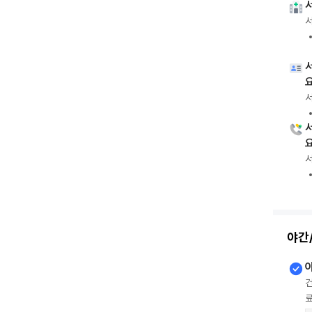
서
서
서
야간
건
료