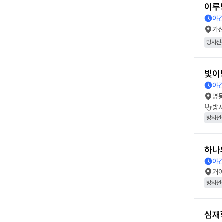
이루
야간
가
방사선
빛이
야간
명
방
방사선
하나
야간
거
방사선
심재