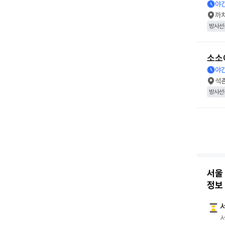
야간
까
방사선
소소
야간
석
방사선
서울
정보
서