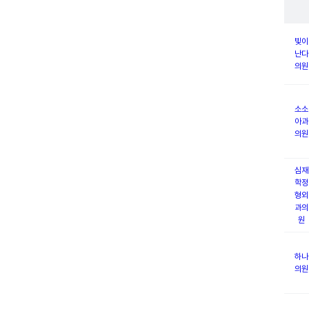
빛이
난다
의원
소소
아과
의원
심재
학정
형외
과의
원
하나
의원