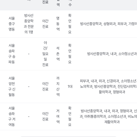
진료
역
수
방사선
확
서울
명
종양학
야간
인
중구
동
방사선종양학과, 성형외과, 피부과, 가정
과 전문
진료
필
명동
역
의 1명
요
야
서울
확
간/
석
송파
인
-
일요
촌
방사선종양학과, 내과, 소아청소년과
구 송
필
일
역
파동
요
진료
서울
까
피부과, 내과, 외과, 신경외과, 소아청소년과
양천
야간
치
-
1대
뇨의학과, 방사선종양학과, 진단검사의학과
구 신
진료
산
활의학과, 정형외과
월동
역
서울
확
거
방사선종양학과, 내과, 외과, 정형외과, 
송파
야간
인
-
여
과, 마취통증의학과, 소아청소년과, 비뇨의
구 거
진료
필
역
재활의학과
여동
요