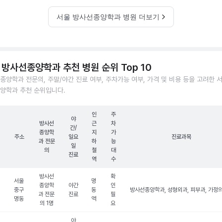
서울 방사선종양학과 병원 더보기
 방사선종양학과 추천 병원 순위 Top 10
종양학과 전문의, 주말/야간 진료 여부, 주차가능 여부, 가격 및 비용 등을 고려한 
양학과 추천 순위입니다.
인
주
야
방사선
근
차
간/
종양학
지
가
주소
일요
진료과목
과 전문
하
능
일
의
철
대
진료
역
수
방사선
확
서울
명
종양학
야간
인
중구
동
방사선종양학과, 성형외과, 피부과, 가정
과 전문
진료
필
명동
역
의 1명
요
야