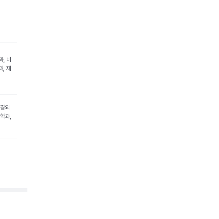
, 비
, 재
신경외
학과,