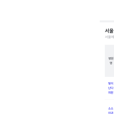
서울
서울에
병원
명
빛이
난다
의원
소소
아과