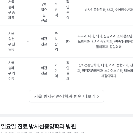
서울
확
간/
석
송파
인
-
일요
촌
방사선종양학과, 내과, 소아청소년과
구 송
필
일
역
파동
요
진료
서울
까
피부과, 내과, 외과, 신경외과, 소아청소년과
양천
야간
치
-
1대
뇨의학과, 방사선종양학과, 진단검사의학과
구 신
진료
산
활의학과, 정형외과
월동
역
서울
확
거
방사선종양학과, 내과, 외과, 정형외과, 
송파
야간
인
-
여
과, 마취통증의학과, 소아청소년과, 비뇨의
구 거
진료
필
역
재활의학과
여동
요
서울 방사선종양학과 병원 더보기
 일요일 진료 방사선종양학과 병원