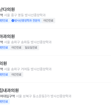
난다의원
역
서울 중구 명동
방사선종양학과
대면진료
방사선종양학과 전문의
야간진료
아과의원
역
서울 송파구 송파동
방사선종양학과
대면진료
야간진료
일요일진료
의원
역
서울 송파구 거여동
방사선종양학과
대면진료
야간진료
김내과의원
여대입구역
서울 성북구 동소문동3가
방사선종양학과
대면진료