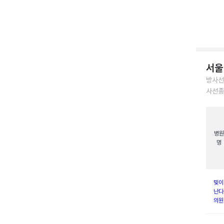
서울
방사선
사선종
병원
명
빛이
난다
의원