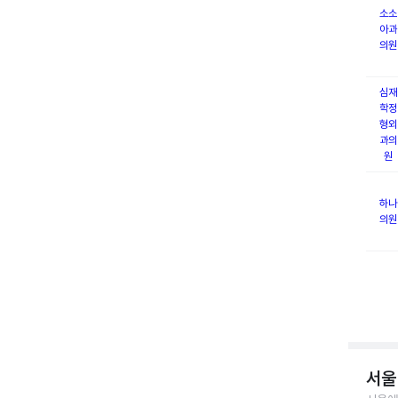
소소
아과
의원
심재
학정
형외
과의
원
하나
의원
서울