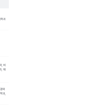
의학과
, 비
, 재
신경외
학과,