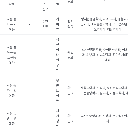
필요
파동
일
역
진료
서울 송
거
방사선종양학과, 내과, 외과, 정형외과
야간
확인
파구 거
-
여
경외과, 마취통증의학과, 소아청소년과
진료
필요
여동
역
뇨의학과, 재활의학과
성
신
서울 성
여
방사선종양학과, 소아청소년과, 이
북구 동
확인
-
-
대
과, 피부과, 비뇨의학과, 진단검사의
소문동
필요
입
내과
3가
구
역
몽
서울 송
촌
확인
재활의학과, 신경과, 정신건강의학과,
파구 방
-
-
토
필요
선종양학과, 병리과, 가정의학과, 
이동
성
역
사
서울 중
가
확인
방사선종양학과, 신경과, 소아청소년과
랑구 면
-
-
정
필요
과
목동
역