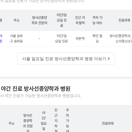
서 일요일 진료가 가능한 방사선종양학과 병원입니다.
야간/일
방사선종양
인근 지
주차 가
명
주소
요일 진
진료과목
학과 전문의
하철역
능 대수
료
아
서울 송파
야간/일
확인 필
방사선종양학과, 
-
석촌역
원
구 송파동
요일 진료
요
소아청소년
서울 일요일 진료 방사선종양학과 병원 더보기
 야간 진료 방사선종양학과 병원
서 야간 진료가 가능한 방사선종양학과 병원입니다.
인
주
야
방사선
근
차
간/
종양학
지
가
주소
일요
진료과목
과 전문
하
능
일
의
철
대