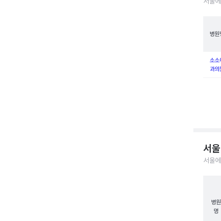
서울에
병원
소소
과의
서울
서울에
병원
명