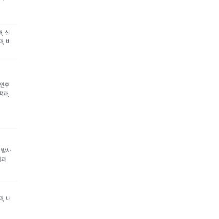
, 신
, 비
비인후
학과,
 방사
내과
, 내