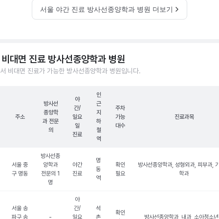
서울 야간 진료 방사선종양학과 병원 더보기
 비대면 진료 방사선종양학과 병원
서 비대면 진료가 가능한 방사선종양학과 병원입니다.
인
야
방사선
근
간/
주차
종양학
지
주소
일요
가능
진료과목
과 전문
하
일
대수
의
철
진료
역
방사선종
명
서울 중
양학과
야간
확인
방사선종양학과, 성형외과, 피부과, 
동
구 명동
전문의 1
진료
필요
학과
역
명
야
서울 송
간/
석
확인
파구 송
-
일요
촌
방사선종양학과, 내과, 소아청소