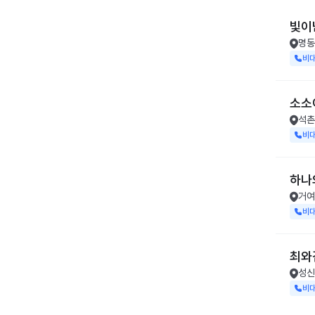
빛이
명동
비
소소
석촌
비
하나
거여
비
최와
성신
비