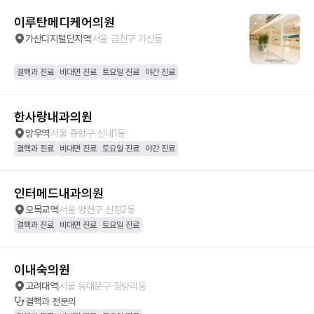
이루탄메디케어의원
가산디지털단지역
서울 금천구 가산동
결핵과 진료
비대면 진료
토요일 진료
야간 진료
한사랑내과의원
망우역
서울 중랑구 신내1동
결핵과 진료
비대면 진료
토요일 진료
야간 진료
인터메드내과의원
오목교역
서울 양천구 신정2동
결핵과 진료
비대면 진료
토요일 진료
이내숙의원
고려대역
서울 동대문구 청량리동
결핵과
전문의