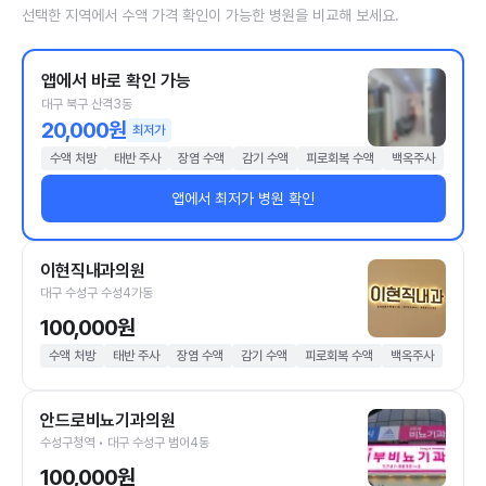
선택한 지역에서 수액 가격 확인이 가능한 병원을 비교해 보세요.
앱에서 바로 확인 가능
대구 북구 산격3동
20,000원
최저가
수액 처방
태반 주사
장염 수액
감기 수액
피로회복 수액
백옥주사
앱에서 최저가 병원 확인
이현직내과의원
대구 수성구 수성4가동
100,000원
수액 처방
태반 주사
장염 수액
감기 수액
피로회복 수액
백옥주사
안드로비뇨기과의원
수성구청역 • 대구 수성구 범어4동
100,000원