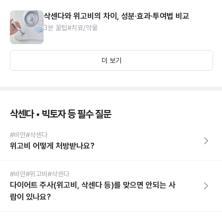
삭센다와 위고비의 차이, 성분·효과·투여법 비교
3분 꿀팁
#치료/약물
더 보기
삭센다 • 빅토자 등 필수 질문
#비만
#삭센다
위고비 어떻게 처방받나요?
#비만
#위고비
#삭센다
다이어트 주사(위고비, 삭센다 등)를 맞으면 안되는 사
람이 있나요?