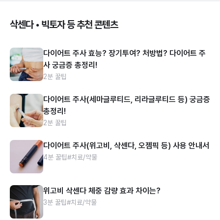
삭센다 • 빅토자 등 추천 콘텐츠
다이어트 주사 효능? 장기투여? 처방법? 다이어트 주
사 궁금증 총정리!
2분 꿀팁
다이어트 주사(세마글루티드, 리라글루티드 등) 궁금증
총정리!
2분 꿀팁
다이어트 주사(위고비, 삭센다, 오젬픽 등) 사용 안내서
4분 꿀팁
#치료/약물
위고비 삭센다 체중 감량 효과 차이는?
3분 꿀팁
#치료/약물