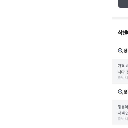
삭센다
정
가격 
니다. 
출처: 
정
정릉역
서 확
출처: 