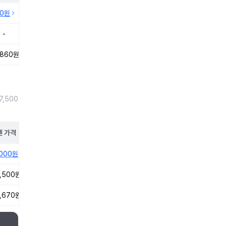
10원
-
,860원
7,500
펜
가격
,000원
,500원
,670원