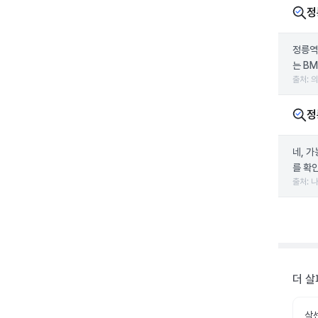
정
정릉역
는 B
출처: 
정
네, 
를 확인
출처: 
더 살
삭