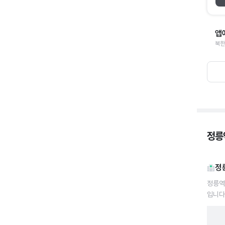
앱
북한
정릉역
정
정릉역
입니다