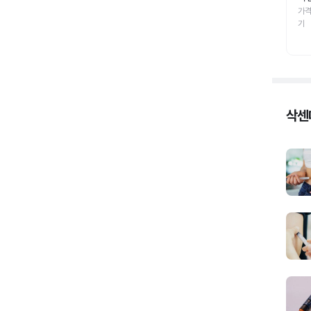
가격
기
삭센