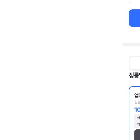
정릉
앱
길음
1
삭
위