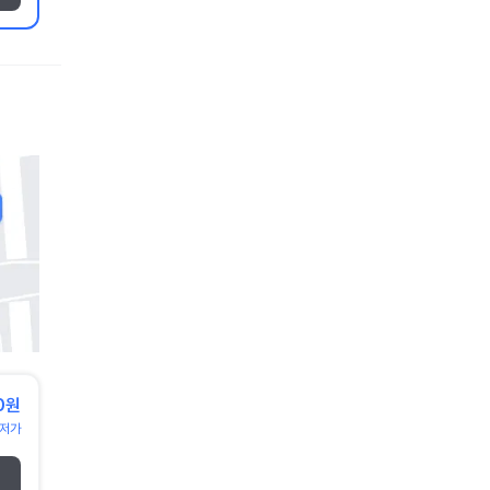
0원
저가