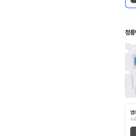
정릉
앱
길음