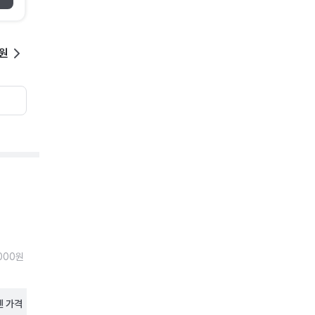
0원
000원
펜
가격