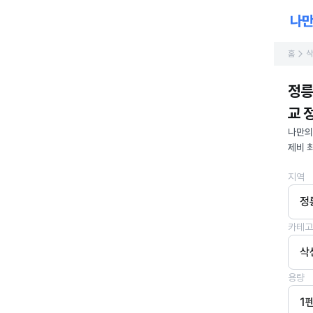
홈
삭
정릉
교 정
나만의
제비 
지역
정
카테고
삭
용량
1