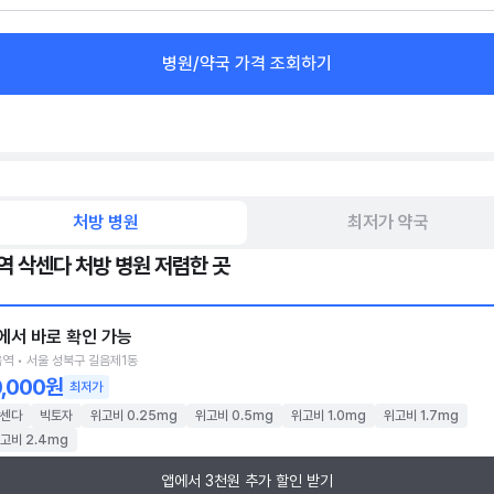
병원/약국 가격 조회하기
처방 병원
최저가 약국
역 삭센다 처방 병원 저렴한 곳
에서 바로 확인 가능
역 • 서울 성북구 길음제1동
0,000원
최저가
센다
빅토자
위고비 0.25mg
위고비 0.5mg
위고비 1.0mg
위고비 1.7mg
고비 2.4mg
앱에서 3천원 추가 할인 받기