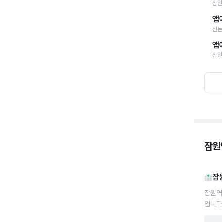
잠원
앱
신논
앱
잠원
잠원역
잠
잠원역
입니다