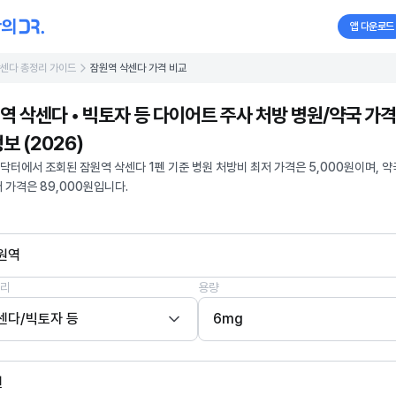
앱 다운로드
센다 총정리 가이드
잠원역 삭센다 가격 비교
역 삭센다 • 빅토자 등 다이어트 주사 처방 병원/약국 가격
보 (2026)
닥터에서 조회된 잠원역 삭센다 1펜 기준 병원 처방비 최저 가격은 5,000원이며, 약
저 가격은 89,000원입니다.
원역
리
용량
센다/빅토자 등
6mg
펜