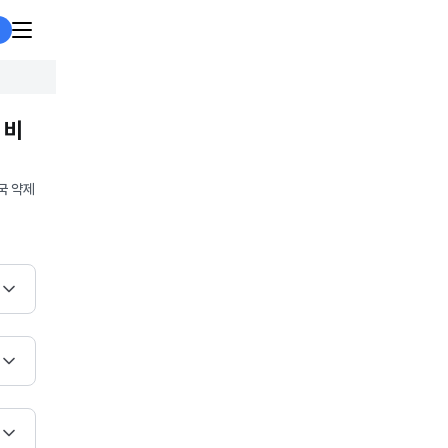
 비
국 약제