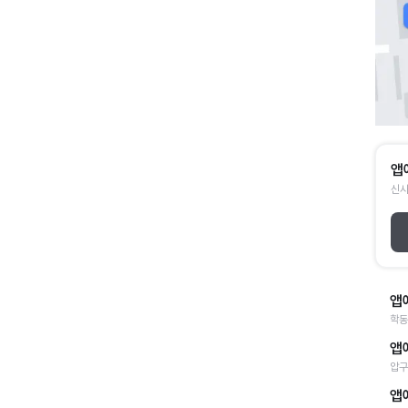
앱
신사
앱
학동
앱
압구
앱