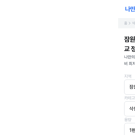
홈
삭
잠원
교 정
나만의
비 최
지역
잠
카테고
삭
용량
1