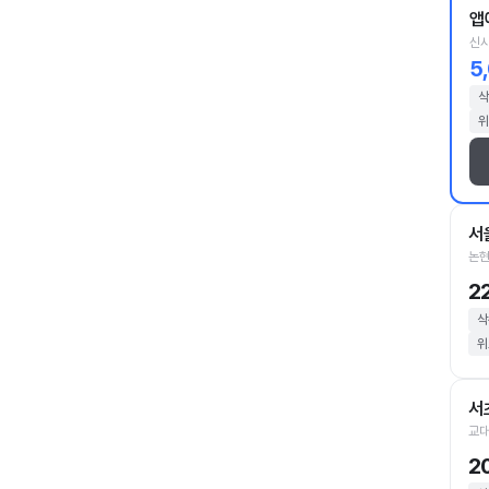
앱
신사
5
삭
위
서
논현
2
삭
위
서
교대
2