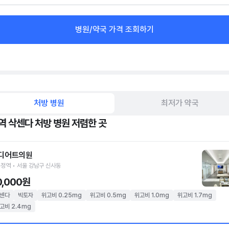
병원/약국 가격 조회하기
처방 병원
최저가 약국
역 삭센다 처방 병원 저렴한 곳
디어트의원
정역 • 서울 강남구 신사동
0,000원
센다
빅토자
위고비 0.25mg
위고비 0.5mg
위고비 1.0mg
위고비 1.7mg
고비 2.4mg