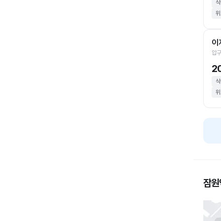
삭
위
이
압구
2
삭
위
잠원