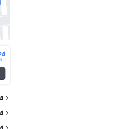
0원
저가
0원
0원
0원