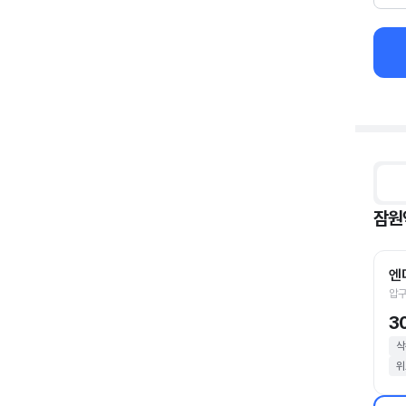
잠원
엔
압구
3
삭
위