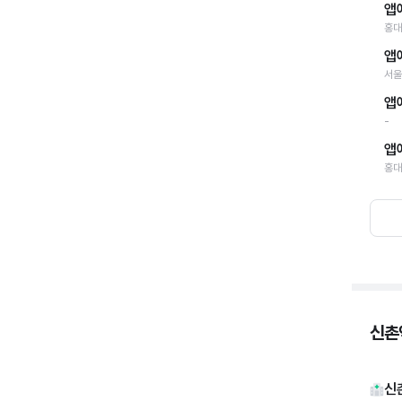
앱
홍대
앱
서울
앱
-
앱
홍대
신촌역
신