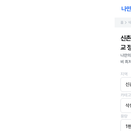
홈
삭
신촌
교 정
나만의
비 최
지역
신
카테고
삭
용량
1