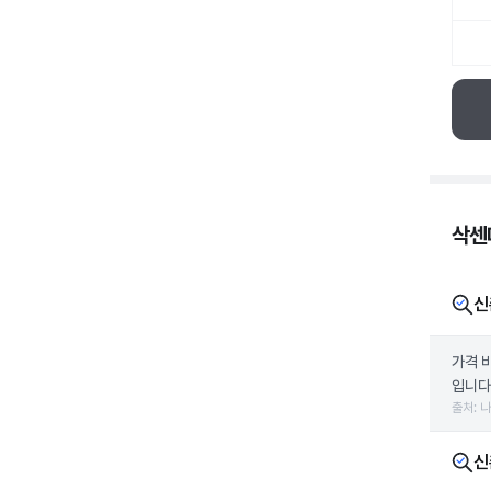
삭센다
신
가격 
입니다.
출처: 
신