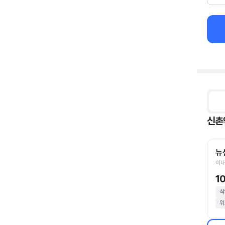
신촌
뉴
이대
1
삭
위