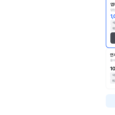
앱
망원
1
삭
위
연
홍대
1
삭
위