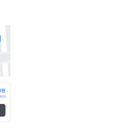
0원
저가