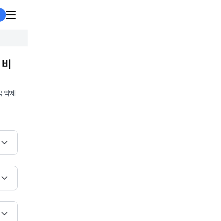
 비
국 약제