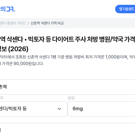
앱 다운로드
센다 총정리 가이드
신촌역 삭센다 가격 비교
역 삭센다 • 빅토자 등 다이어트 주사 처방 병원/약국 가격
보 (2026)
닥터에서 조회된 신촌역 삭센다 1펜 기준 병원 처방비 최저 가격은 1,000원이며, 약
저 가격은 90,000원입니다.
촌역
리
용량
센다/빅토자 등
6mg
펜