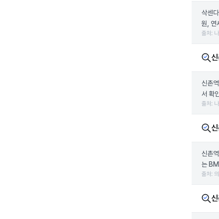
삭센다
원, 
출처: 
신
신촌역
서 확
출처: 
신
신촌역
는 B
출처: 
신