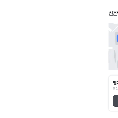
신촌
앱
합정