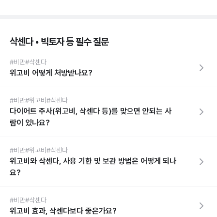
삭센다 • 빅토자 등 필수 질문
#비만
#삭센다
위고비 어떻게 처방받나요?
#비만
#위고비
#삭센다
다이어트 주사(위고비, 삭센다 등)를 맞으면 안되는 사
람이 있나요?
#비만
#위고비
#삭센다
위고비와 삭센다, 사용 기한 및 보관 방법은 어떻게 되나
요?
#비만
#삭센다
위고비 효과, 삭센다보다 좋은가요?