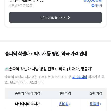
앱에서 바로 확인 가능
90,000원
서울 송파구 문정2동
최저가
약국 정보 보러가기
송파역 삭센다 • 빅토자 등 병원, 약국 가격 안내
송파역 삭센다 처방 병원 진료비 비교 (최저가, 평균가)
송파역 삭센다 처방 병원 진료비는 최저가 비교 앱
나만의닥터
최저가 510
원, 평균가 12,500원입니다.
송파역
삭센다
가격
1펜
가격
2펜
가격
송파역 삭센다 처방 병원 진료비 처방단위별 최저가·평균가 비교
나만의닥터 최저가
510원
510원