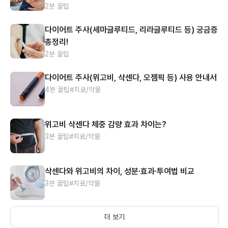
2분 꿀팁
다이어트 주사(세마글루티드, 리라글루티드 등) 궁금증
총정리!
2분 꿀팁
다이어트 주사(위고비, 삭센다, 오젬픽 등) 사용 안내서
4분 꿀팁
#치료/약물
위고비 삭센다 체중 감량 효과 차이는?
3분 꿀팁
#치료/약물
삭센다와 위고비의 차이, 성분·효과·투여법 비교
3분 꿀팁
#치료/약물
더 보기