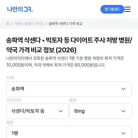
앱 다운로드
홈
삭센다 총정리 가이드
송파역 삭센다 가격 비교
송파역 삭센다 • 빅토자 등 다이어트 주사 처방 병원/
약국 가격 비교 정보 (2026)
나만의닥터에서 조회된 송파역 삭센다 1펜 기준 병원 처방비 최저 가격은
10,000원이며, 약국 약제비 최저 가격은 90,000원입니다.
지역
송파역
카테고리
용량
삭센다/빅토자 등
6mg
용량
1펜