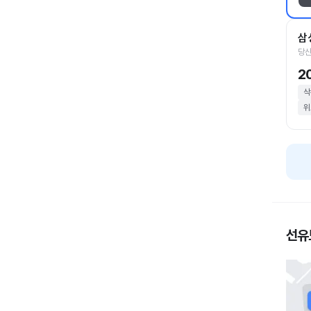
삼
당산
2
삭
위
선유