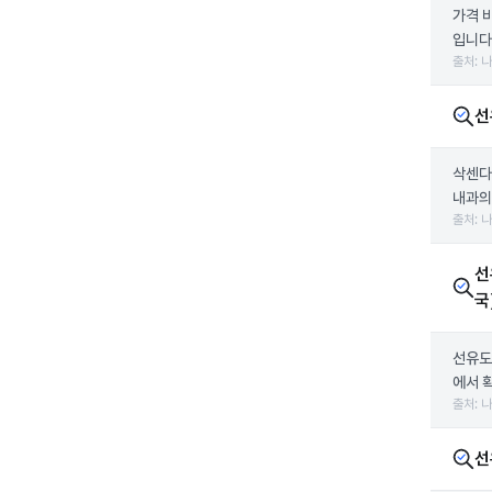
가격 
입니다.
출처: 
선
삭센다
내과의
출처: 
선
국
선유도
에서 
출처: 
선