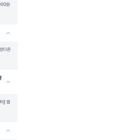
000원
삼성다온
약
터]
앱