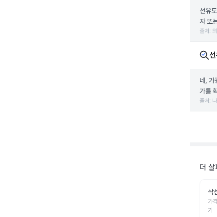
선유도
자 또
출처: 
선
네, 
가를 
출처: 
더 살
삭
가격
기