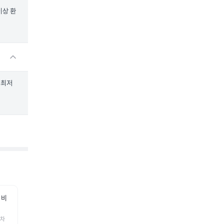
이상 환
 최저
 비
 차