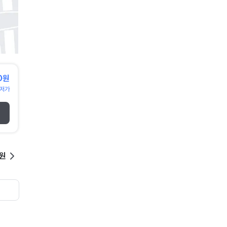
0원
저가
0원