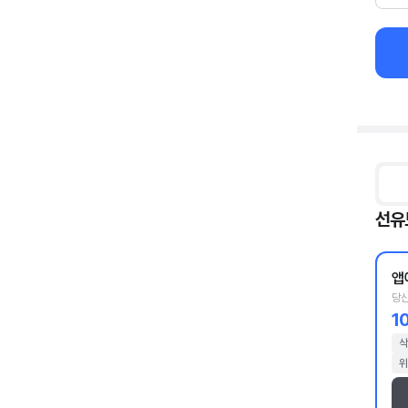
선유
앱
당산
1
삭
위