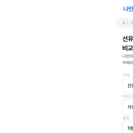
홈
삭
선유
비교
나만의
약제비
지역
선
카테고
삭
용량
1