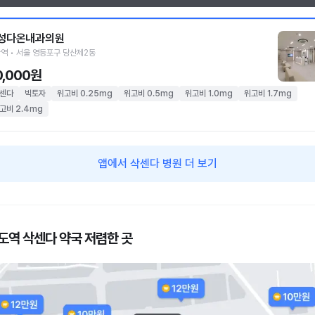
성다온내과의원
역 • 서울 영등포구 당산제2동
0,000원
센다
빅토자
위고비 0.25mg
위고비 0.5mg
위고비 1.0mg
위고비 1.7mg
고비 2.4mg
앱에서 삭센다 병원 더 보기
도역 삭센다 약국 저렴한 곳