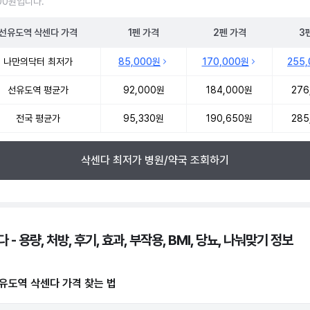
000원입니다.
선유도역
삭센다
가격
1펜
가격
2펜
가격
3
역 삭센다 약국 약가 처방단위별 최저가·평균가 비교
나만의닥터 최저가
85,000원
170,000원
255
선유도역 평균가
92,000원
184,000원
276
전국 평균가
95,330원
190,650원
285
삭센다 최저가 병원/약국 조회하기
 - 용량, 처방, 후기, 효과, 부작용, BMI, 당뇨, 나눠맞기 정보
유도역 삭센다 가격 찾는 법