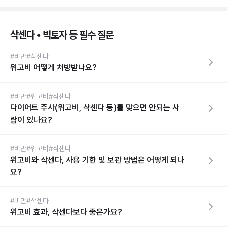
삭센다 • 빅토자 등 필수 질문
#비만
#삭센다
위고비 어떻게 처방받나요?
#비만
#위고비
#삭센다
다이어트 주사(위고비, 삭센다 등)를 맞으면 안되는 사
람이 있나요?
#비만
#위고비
#삭센다
위고비와 삭센다, 사용 기한 및 보관 방법은 어떻게 되나
요?
#비만
#삭센다
위고비 효과, 삭센다보다 좋은가요?