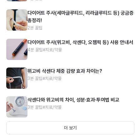
다이어트 주사(세마글루티드, 리라글루티드 등) 궁금증
총정리!
2분 꿀팁
다이어트 주사(위고비, 삭센다, 오젬픽 등) 사용 안내서
4분 꿀팁
#치료/약물
위고비 삭센다 체중 감량 효과 차이는?
3분 꿀팁
#치료/약물
삭센다와 위고비의 차이, 성분·효과·투여법 비교
3분 꿀팁
#치료/약물
더 보기