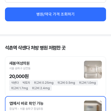
병원/약국 가격 조회하기
석촌역 삭센다 처방 병원 저렴한 곳
새봄여성의원
서울 송파구 삼전동
20,000원
삭센다
빅토자
위고비 0.25mg
위고비 0.5mg
위고비 1.0mg
위고비 1.7mg
위고비 2.4mg
앱에서 바로 확인 가능
잠실역 • 서울 송파구 잠실6동