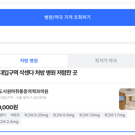
병원/약국 가격 조회하기
처방 병원
최저가 약국
대입구역 삭센다 처방 병원 저렴한 곳
도시원마취통증의학과의원
대입구역 • 서울 동작구 상도제1동
0,000원
센다
빅토자
위고비 0.25mg
위고비 0.5mg
위고비 1.0mg
위고비 1.7mg
고비 2.4mg