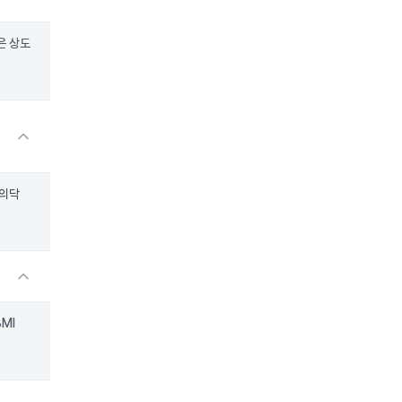
은 상도
만의닥
MI