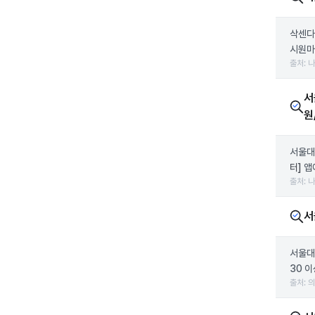
삭센다
시원마
출처: 
서
원
서울대
터]
앱
출처: 
서
서울대
30 
출처: 