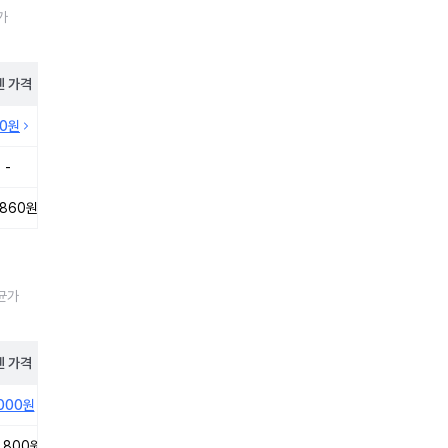
가
펜
가격
10원
-
,860원
평균가
펜
가격
,000원
,800원