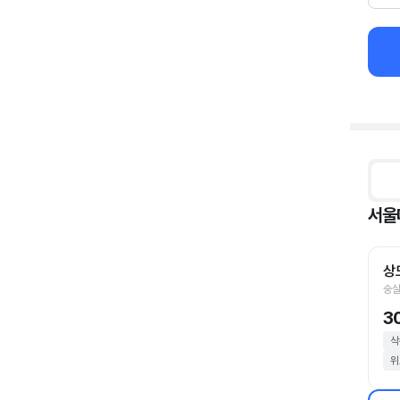
서울
상
숭실
3
삭
위