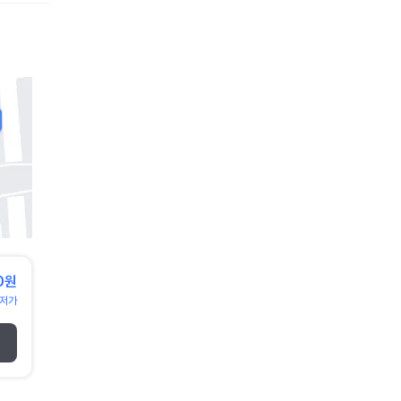
0원
저가