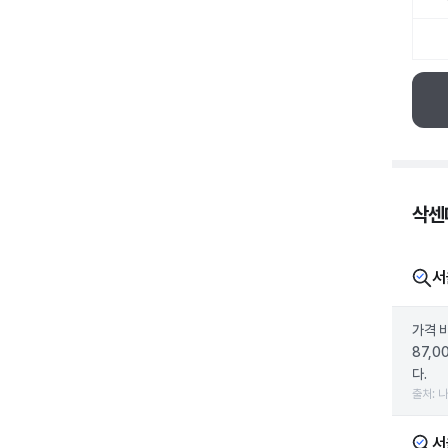
삭센다
서
가격 
87,0
다.
출처: 
서