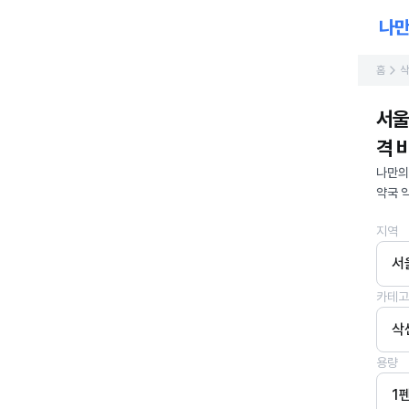
홈
삭
서울
격 
나만의
약국 
지역
서
카테고
삭
용량
1