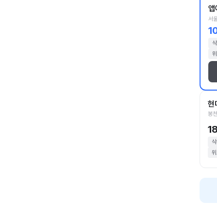
앱
서울
1
삭
위
현
봉천
1
삭
위