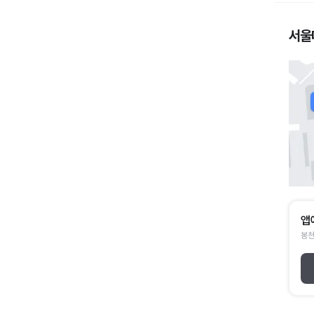
서울
앱
봉천