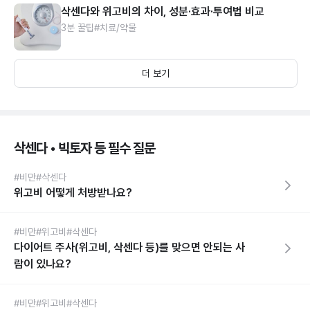
삭센다와 위고비의 차이, 성분·효과·투여법 비교
3분 꿀팁
#치료/약물
더 보기
삭센다 • 빅토자 등 필수 질문
#비만
#삭센다
위고비 어떻게 처방받나요?
#비만
#위고비
#삭센다
다이어트 주사(위고비, 삭센다 등)를 맞으면 안되는 사
람이 있나요?
#비만
#위고비
#삭센다