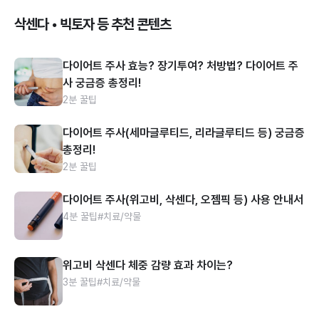
삭센다 • 빅토자 등 추천 콘텐츠
다이어트 주사 효능? 장기투여? 처방법? 다이어트 주
사 궁금증 총정리!
2분 꿀팁
다이어트 주사(세마글루티드, 리라글루티드 등) 궁금증
총정리!
2분 꿀팁
다이어트 주사(위고비, 삭센다, 오젬픽 등) 사용 안내서
4분 꿀팁
#치료/약물
위고비 삭센다 체중 감량 효과 차이는?
3분 꿀팁
#치료/약물