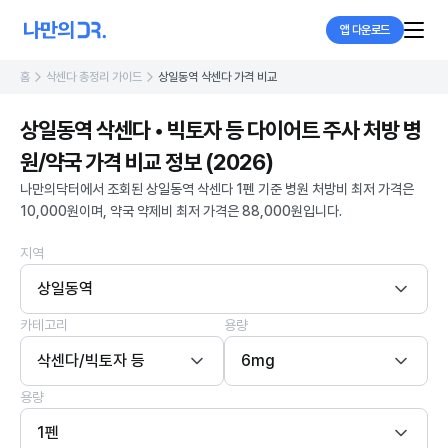
앱 다운로드
홈
삭센다 총정리 가이드
상일동역 삭센다 가격 비교
상일동역 삭센다 • 빅토자 등 다이어트 주사 처방 병
원/약국 가격 비교 정보 (2026)
나만의닥터에서 조회된 상일동역 삭센다 1펜 기준 병원 처방비 최저 가격은
10,000원이며, 약국 약제비 최저 가격은 88,000원입니다.
지역
상일동역
카테고리
용량
삭센다/빅토자 등
6mg
용량
1펜