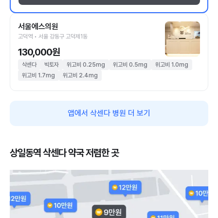
서울에스의원
고덕역 • 서울 강동구 고덕제1동
130,000원
삭센다
빅토자
위고비 0.25mg
위고비 0.5mg
위고비 1.0mg
위고비 1.7mg
위고비 2.4mg
앱에서 삭센다 병원 더 보기
상일동역 삭센다 약국 저렴한 곳