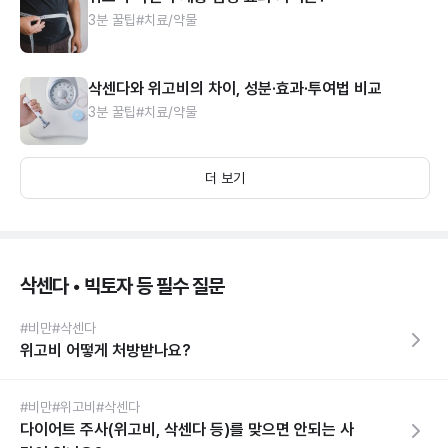
3분 꿀팁
#치료/약물
삭센다와 위고비의 차이, 성분·효과·투여법 비교
3분 꿀팁
#치료/약물
더 보기
삭센다 • 빅토자 등 필수 질문
#비만
#삭센다
위고비 어떻게 처방받나요?
#비만
#위고비
#삭센다
다이어트 주사(위고비, 삭센다 등)를 맞으면 안되는 사