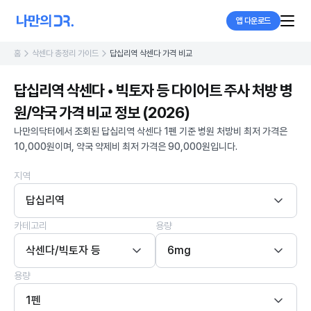
앱 다운로드
홈
삭센다 총정리 가이드
답십리역 삭센다 가격 비교
답십리역 삭센다 • 빅토자 등 다이어트 주사 처방 병
원/약국 가격 비교 정보 (2026)
나만의닥터에서 조회된 답십리역 삭센다 1펜 기준 병원 처방비 최저 가격은
10,000원이며, 약국 약제비 최저 가격은 90,000원입니다.
지역
답십리역
카테고리
용량
삭센다/빅토자 등
6mg
용량
1펜