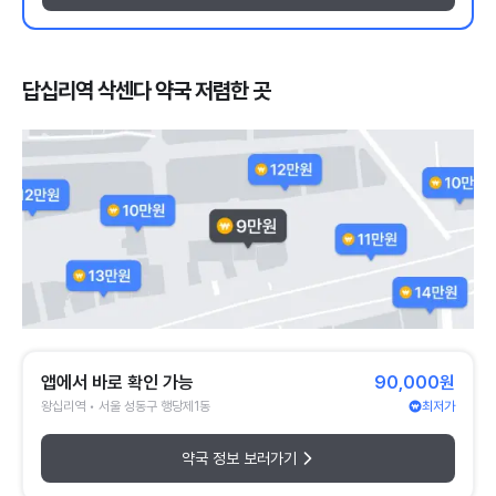
답십리역 삭센다 약국 저렴한 곳
앱에서 바로 확인 가능
90,000원
왕십리역 • 서울 성동구 행당제1동
최저가
약국 정보 보러가기