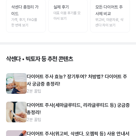
삭센다 총정리 가
실제 후기
모든 다이어트 주
대표 이용 후기를 모
이드
사제 비교
아서 보기
가격, 후기, FAQ를
위고비, 마운자로, 삭
한 번에 보기
센다 차이 보기
삭센다 • 빅토자 등 추천 콘텐츠
다이어트 주사 효능? 장기투여? 처방법? 다이어트 주
사 궁금증 총정리!
2분 꿀팁
다이어트 주사(세마글루티드, 리라글루티드 등) 궁금증
총정리!
2분 꿀팁
다이어트 주사(위고비, 삭센다, 오젬픽 등) 사용 안내서