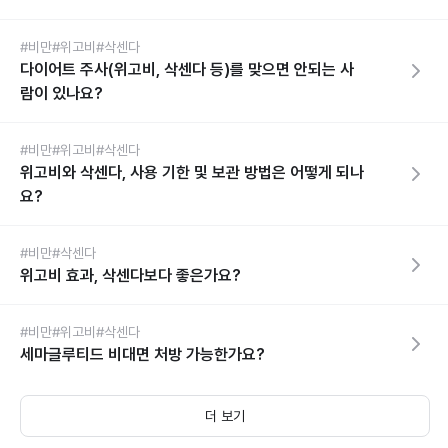
#비만
#위고비
#삭센다
다이어트 주사(위고비, 삭센다 등)를 맞으면 안되는 사
람이 있나요?
#비만
#위고비
#삭센다
위고비와 삭센다, 사용 기한 및 보관 방법은 어떻게 되나
요?
#비만
#삭센다
위고비 효과, 삭센다보다 좋은가요?
#비만
#위고비
#삭센다
세마글루티드 비대면 처방 가능한가요?
더 보기