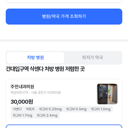
병원/약국 가격 조회하기
처방 병원
최저가 약국
건대입구역 삭센다 처방 병원 저렴한 곳
주민내과의원
뚝섬유원지역 • 서울 광진구 자양제3동
30,000원
삭센다
빅토자
위고비 0.25mg
위고비 0.5mg
위고비 1.0mg
위고비 1.7mg
위고비 2.4mg