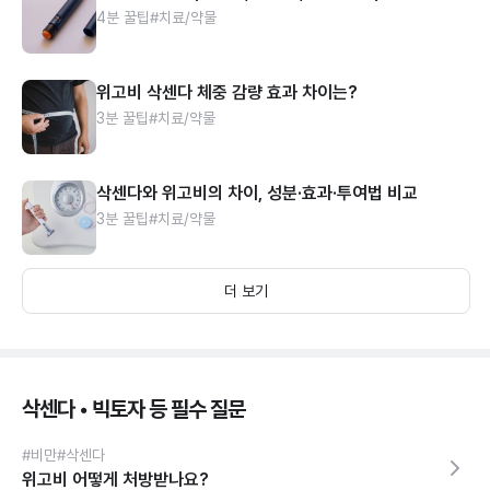
4분 꿀팁
#치료/약물
위고비 삭센다 체중 감량 효과 차이는?
3분 꿀팁
#치료/약물
삭센다와 위고비의 차이, 성분·효과·투여법 비교
3분 꿀팁
#치료/약물
더 보기
삭센다 • 빅토자 등 필수 질문
#비만
#삭센다
위고비 어떻게 처방받나요?