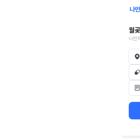
월곶
나만의