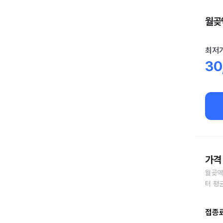
월곶역
최저
30
가격 
월곶역
터 평
접종