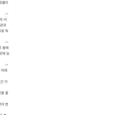
지방률이
의 어
기관과
유료 독
른 봄에
문에 늦
 아래
접근 가
모를 줄
전자 변