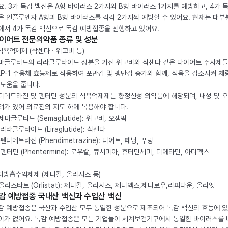
요. 3가 독감 백신은 A형 바이러스 2가지와 B형 바이러스 1가지를 예방하고, 4가 
은 인플루엔자 A형과 B형 바이러스를 각각 2가지씩 예방할 수 있어요. 현재는 대부
에서 4가 독감 백신으로 독감 예방접종을 진행하고 있어요.
이어트 전문의약품 종류 및 성분
 식욕억제제 (삭센다 · 위고비 등)
마글루티드와 리라클루타이드 성분을 가진 위고비와 삭센다 같은 다이어트 주사제
LP-1 수용체 효능제로 작용하여 포만감 및 팽만감 증가와 함께, 식욕을 감소시켜 체
 도움을 줍니다.
디메트라진 및 펜터민 성분의 식욕억제제는 향정신성 의약품에 해당되며, 내성 및 
려가 있어 의료진의 지도 하에 복용해야 합니다.
. 세마글루티드 (Semaglutide): 위고비, 오젬픽
 리라클루타이드 (Liraglutide): 삭센다
 펜디메트라진 (Phendimetrazine): 디어트, 페닝, 푸링
. 펜터민 (Phentermine): 로우칼, 큐시미아, 휴터민세미, 디에타민, 아디펙스
 지방흡수억제제 (제니칼, 올리시스 등)
. 올리스타트 (Orlistat): 제니칼, 올리시스, 제니엑스,제니로우,리피다운, 올리엣
감 예방접종 국내산 백신과 수입산 백신
감 예방접종은 국산과 수입산 모두 동일한 성분으로 제조되어 독감 백신의 효능에 
이가 없어요. 독감 예방접종은 모든 기업들이 세계보건기구에서 동일한 바이러스를