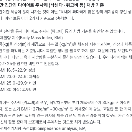
만 진단과 다이어트 주사제 (삭센다 · 위고비 등) 처방 기준
만이란 체중이 많이 나가는 것이 아닌 “체내에 과다하게 많은 양의 체지방이 쌓인 상
다. 비만 보통 아래 2가지 기준으로 진단합니다.
만 진단을 통해 다이어트 주사제 (위고비) 등의 처방 기준을 확인할 수 있습니다.
체질량 지수(Body Mass Index, BMI)
중(kg)을 신장(m)의 제곱으로 나눈 값 (kg/m²)을 체질량 지수라고하며, 신장과 체
만도를 파악하는 기준입니다. 특별한 장비를 필요로 하지 않기 때문에 가장 보편적으
됩니다. 다만 근육과 지방량을 구분하지 못하는 단점이 있습니다. 우리나라에서는 
수가 25를 넘으면 비만으로 진단합다.
BMI 18.5~22.9: 정상
BMI 23.0~24.9: 과체중
BMI 25.0~29.9: 비만
 BMI 30 이상: 고도비만
이어트 주사제 (위고비)의 경우, 식약처로부터 초기 체질량지수가 30kg/m² 이상인
자, 또는 초기 BMI가 27kg/m² ~30kg/m² 인 과체중이며 당뇨, 고혈압 등 한 가지
 체중 관련 동반 질환이 있는 환자의 체중 감량 및 체중 관리를 위해 칼로리 저감 식
 신체 활동 증대의 보조제로서 투여하는 것으로 허가 받았습니다.
생체전기저항 측정법(bioimpedence analysis, BIA)