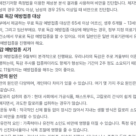
체전기저항 측정법을 이용한 체성분 분석 결과를 사용하여 비만을 진단합니다. 체
성의 경우 30% 이상, 남성의 경우 25% 이상일 때 비만으로 진단합니다.
료 독감 예방접종 대상
부에서 제공하는 무료 독감 예방접종 대상은 65세 이상 어르신, 생후 6개월 ~ 13세
이, 그리고 임산부에요. 무료 독감 예방접종 대상에 해당하는 경우, 정부 지정 의료
건소에서 무료로 독감 예방접종을 할 수 있어요. 이외 일반인은 일반 의료기관에서 
 예방접종을 진행해야 해요.
감 예방접종 시기
감 예방접종은 9월부터 본격적으로 진행돼요. 우리나라의 독감은 주로 겨울부터 이
행하는데, 독감 주사를 접종하더라도 항체가 형성되는 기간이 2주 정도 소요되기 때
도 11월까지는 예방접종을 해두는 것이 좋아요.
만의 원인
만의 원인은 다양하며, 개인마다 차이가 있을 수 있습니다. 여기 몇 가지 주요 원인은
 같습니다.
. 칼로리 섭취의 증가 : 현대 사회에서 가공식품, 패스트푸드, 고칼로리 간식이 쉽게 
해지면서, 과도한 칼로리를 섭취하는 경우가 많습니다.
. 운동 부족 : 적극적인 신체 활동 없이 장시간 앉아서 지내는 생활 방식은 칼로리 소
고 비만을 초래할 수 있습니다.
. 유전적 요인 : 가족력이나 유전적 소인도 비만에 영향을 미칠 수 있습니다. 특정 유
가 신진대사율이나 식욕 조절에 영향을 줄 수 있습니다.