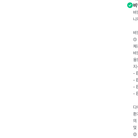
비
비
니
비
① 
체
비
용
지
- 
- 
- 
-
다
환
의
및
② 