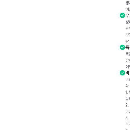
생
여
무
정
린
보
감
독
독
유
어
비
비
와
1
능
2
이
3
이