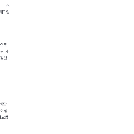
태” 입
중으로
로 사
체질량
 비만
 이상
이요법