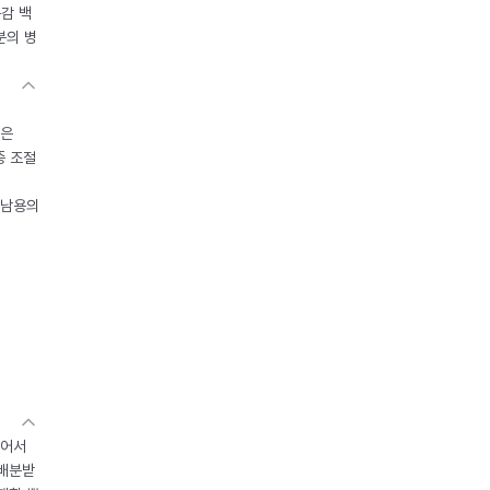
독감 백
분의 병
들은
중 조절
오남용의
있어서
 배분받