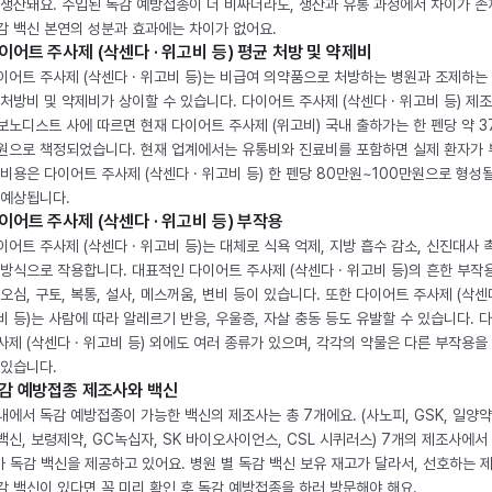
 생산돼요. 수입된 독감 예방접종이 더 비싸더라도, 생산과 유통 과정에서 차이가 존
감 백신 본연의 성분과 효과에는 차이가 없어요.
이어트 주사제 (삭센다 · 위고비 등) 평균 처방 및 약제비
이어트 주사제 (삭센다 · 위고비 등)는 비급여 의약품으로 처방하는 병원과 조제하는
 처방비 및 약제비가 상이할 수 있습니다. 다이어트 주사제 (삭센다 · 위고비 등) 제
보노디스트 사에 따르면 현재 다이어트 주사제 (위고비) 국내 출하가는 한 펜당 약 3
원으로 책정되었습니다. 현재 업계에서는 유통비와 진료비를 포함하면 실제 환자가
 비용은 다이어트 주사제 (삭센다 · 위고비 등) 한 펜당 80만원~100만원으로 형성
 예상됩니다.
이어트 주사제 (삭센다 · 위고비 등) 부작용
이어트 주사제 (삭센다 · 위고비 등)는 대체로 식욕 억제, 지방 흡수 감소, 신진대사 
 방식으로 작용합니다. 대표적인 다이어트 주사제 (삭센다 · 위고비 등)의 흔한 부작
 오심, 구토, 복통, 설사, 메스꺼움, 변비 등이 있습니다. 또한 다이어트 주사제 (삭센다
비 등)는 사람에 따라 알레르기 반응, 우울증, 자살 충동 등도 유발할 수 있습니다. 
사제 (삭센다 · 위고비 등) 외에도 여러 종류가 있으며, 각각의 약물은 다른 부작용을
 있습니다.
감 예방접종 제조사와 백신
내에서 독감 예방접종이 가능한 백신의 제조사는 총 7개에요. (사노피, GSK, 일양약
백신, 보령제약, GC녹십자, SK 바이오사이언스, CSL 시퀴러스) 7개의 제조사에서 
가 독감 백신을 제공하고 있어요. 병원 별 독감 백신 보유 재고가 달라서, 선호하는 
감 백신이 있다면 꼭 미리 확인 후 독감 예방접종을 하러 방문해야 해요.