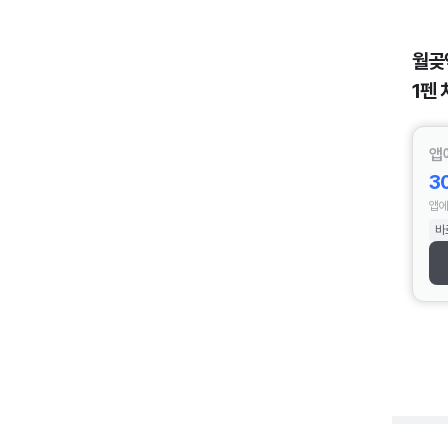
월곶
1펜 
앱
3
앱에
바