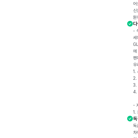
어
신
원
다
-
세
G
에
펜
우
1
2.
3.
4
-
1
독
독
차