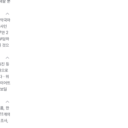
재할 뿐
 약국마
조사인
7만 2
 부담하
될 것으
촉진 등
용으로
 · 위
다이어트
 보일
품, 한
11개의
제조사,