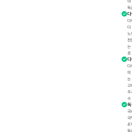
아
독
다
다
다
노
천
는
로
다
다
의
는
고
주
수
독
국
국
4
독