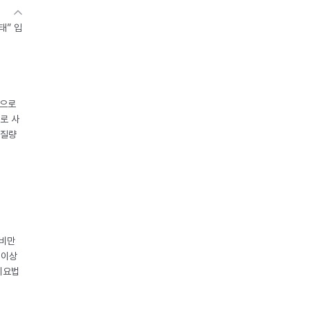
태” 입
중으로
로 사
체질량
 비만
 이상
이요법