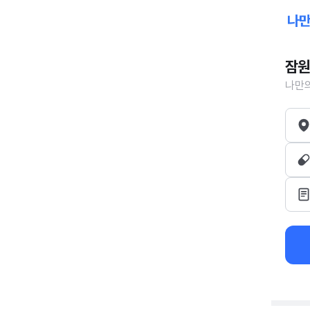
잠원
나만의