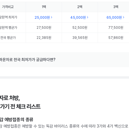
가격비교
1팩
2팩
3팩
잠원역
최저가
25,000원
45,000원
65,000원
잠원역
평균가
27,500원
52,500원
77,500원
전국 평균가
22,385원
39,565원
57,860원
마운자로 전국 최저가가 궁금하다면?
자로 처방,
 가기 전 체크 리스트
감 예방접종의 종류
감 예방접종은 예방할 수 있는 독감 바이러스 종류의 수에 따라 3가와 4가 백신으로