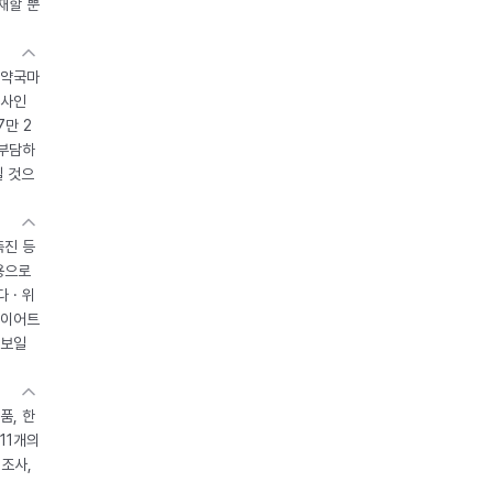
재할 뿐
 약국마
조사인
7만 2
 부담하
될 것으
촉진 등
용으로
 · 위
다이어트
 보일
품, 한
11개의
제조사,