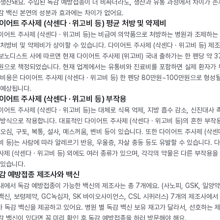
 생산돼요. 수입된 독감 예방접종이 더 비싸더라도, 생산과 유통 과정에서 차이가 존
감 백신 본연의 성분과 효과에는 차이가 없어요.
이어트 주사제 (삭센다 · 위고비 등) 평균 처방 및 약제비
이어트 주사제 (삭센다 · 위고비 등)는 비급여 의약품으로 처방하는 병원과 조제하는
 처방비 및 약제비가 상이할 수 있습니다. 다이어트 주사제 (삭센다 · 위고비 등) 제
보노디스트 사에 따르면 현재 다이어트 주사제 (위고비) 국내 출하가는 한 펜당 약 3
원으로 책정되었습니다. 현재 업계에서는 유통비와 진료비를 포함하면 실제 환자가
 비용은 다이어트 주사제 (삭센다 · 위고비 등) 한 펜당 80만원~100만원으로 형성
 예상됩니다.
이어트 주사제 (삭센다 · 위고비 등) 부작용
이어트 주사제 (삭센다 · 위고비 등)는 대체로 식욕 억제, 지방 흡수 감소, 신진대사 
 방식으로 작용합니다. 대표적인 다이어트 주사제 (삭센다 · 위고비 등)의 흔한 부작
 오심, 구토, 복통, 설사, 메스꺼움, 변비 등이 있습니다. 또한 다이어트 주사제 (삭센다
비 등)는 사람에 따라 알레르기 반응, 우울증, 자살 충동 등도 유발할 수 있습니다. 
사제 (삭센다 · 위고비 등) 외에도 여러 종류가 있으며, 각각의 약물은 다른 부작용을
 있습니다.
감 예방접종 제조사와 백신
내에서 독감 예방접종이 가능한 백신의 제조사는 총 7개에요. (사노피, GSK, 일양약
백신, 보령제약, GC녹십자, SK 바이오사이언스, CSL 시퀴러스) 7개의 제조사에서 
가 독감 백신을 제공하고 있어요. 병원 별 독감 백신 보유 재고가 달라서, 선호하는 
감 백신이 있다면 꼭 미리 확인 후 독감 예방접종을 하러 방문해야 해요.