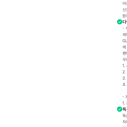
어
신
원
다
-
세
G
에
펜
우
1
2.
3.
4
-
1
독
독
차