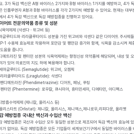
요. 3가 독감 백신은 A형 바이러스 2가지와 B형 바이러스 1가지를 예방하고, 4가 
은 인플루엔자 A형과 B형 바이러스를 각각 2가지씩 예방할 수 있어요. 현재는 대부
에서 4가 독감 백신으로 독감 예방접종을 진행하고 있어요.
이어트 전문의약품 종류 및 성분
 식욕억제제 (삭센다 · 위고비 등)
마글루티드와 리라클루타이드 성분을 가진 위고비와 삭센다 같은 다이어트 주사제
LP-1 수용체 효능제로 작용하여 포만감 및 팽만감 증가와 함께, 식욕을 감소시켜 체
 도움을 줍니다.
디메트라진 및 펜터민 성분의 식욕억제제는 향정신성 의약품에 해당되며, 내성 및 
려가 있어 의료진의 지도 하에 복용해야 합니다.
. 세마글루티드 (Semaglutide): 위고비, 오젬픽
 리라클루타이드 (Liraglutide): 삭센다
 펜디메트라진 (Phendimetrazine): 디어트, 페닝, 푸링
. 펜터민 (Phentermine): 로우칼, 큐시미아, 휴터민세미, 디에타민, 아디펙스
 지방흡수억제제 (제니칼, 올리시스 등)
. 올리스타트 (Orlistat): 제니칼, 올리시스, 제니엑스,제니로우,리피다운, 올리엣
감 예방접종 국내산 백신과 수입산 백신
감 예방접종은 국산과 수입산 모두 동일한 성분으로 제조되어 독감 백신의 효능에 
이가 없어요. 독감 예방접종은 모든 기업들이 세계보건기구에서 동일한 바이러스를