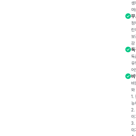
생
여
무
정
린
보
감
독
독
유
어
비
비
와
1
능
2
이
3
이