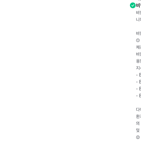
비
비
니
비
① 
체
비
용
지
- 
- 
- 
-
다
환
의
및
② 