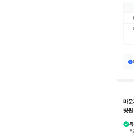
마운
병원
독
독