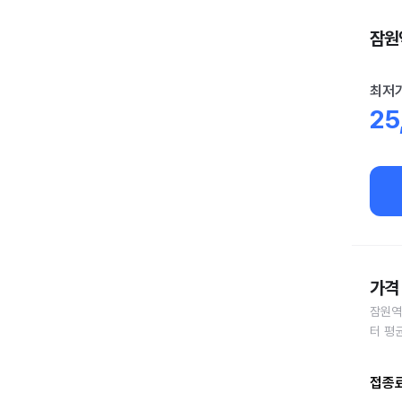
잠원역
최저
25
가격 
잠원역
터 평
접종