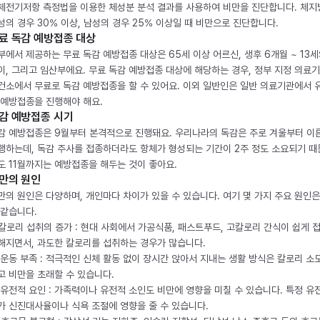
체전기저항 측정법을 이용한 체성분 분석 결과를 사용하여 비만을 진단합니다. 체
성의 경우 30% 이상, 남성의 경우 25% 이상일 때 비만으로 진단합니다.
료 독감 예방접종 대상
부에서 제공하는 무료 독감 예방접종 대상은 65세 이상 어르신, 생후 6개월 ~ 13세
이, 그리고 임산부에요. 무료 독감 예방접종 대상에 해당하는 경우, 정부 지정 의료
건소에서 무료로 독감 예방접종을 할 수 있어요. 이외 일반인은 일반 의료기관에서 
 예방접종을 진행해야 해요.
감 예방접종 시기
감 예방접종은 9월부터 본격적으로 진행돼요. 우리나라의 독감은 주로 겨울부터 이
행하는데, 독감 주사를 접종하더라도 항체가 형성되는 기간이 2주 정도 소요되기 때
도 11월까지는 예방접종을 해두는 것이 좋아요.
만의 원인
만의 원인은 다양하며, 개인마다 차이가 있을 수 있습니다. 여기 몇 가지 주요 원인은
 같습니다.
. 칼로리 섭취의 증가 : 현대 사회에서 가공식품, 패스트푸드, 고칼로리 간식이 쉽게 
해지면서, 과도한 칼로리를 섭취하는 경우가 많습니다.
. 운동 부족 : 적극적인 신체 활동 없이 장시간 앉아서 지내는 생활 방식은 칼로리 소
고 비만을 초래할 수 있습니다.
. 유전적 요인 : 가족력이나 유전적 소인도 비만에 영향을 미칠 수 있습니다. 특정 유
가 신진대사율이나 식욕 조절에 영향을 줄 수 있습니다.