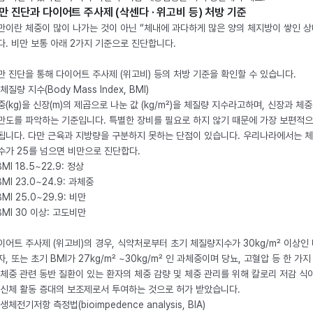
만 진단과 다이어트 주사제 (삭센다 · 위고비 등) 처방 기준
만이란 체중이 많이 나가는 것이 아닌 “체내에 과다하게 많은 양의 체지방이 쌓인 상
다. 비만 보통 아래 2가지 기준으로 진단합니다.
만 진단을 통해 다이어트 주사제 (위고비) 등의 처방 기준을 확인할 수 있습니다.
체질량 지수(Body Mass Index, BMI)
중(kg)을 신장(m)의 제곱으로 나눈 값 (kg/m²)을 체질량 지수라고하며, 신장과 체
만도를 파악하는 기준입니다. 특별한 장비를 필요로 하지 않기 때문에 가장 보편적으
됩니다. 다만 근육과 지방량을 구분하지 못하는 단점이 있습니다. 우리나라에서는 
수가 25를 넘으면 비만으로 진단합다.
BMI 18.5~22.9: 정상
BMI 23.0~24.9: 과체중
BMI 25.0~29.9: 비만
 BMI 30 이상: 고도비만
이어트 주사제 (위고비)의 경우, 식약처로부터 초기 체질량지수가 30kg/m² 이상인
자, 또는 초기 BMI가 27kg/m² ~30kg/m² 인 과체중이며 당뇨, 고혈압 등 한 가지
 체중 관련 동반 질환이 있는 환자의 체중 감량 및 체중 관리를 위해 칼로리 저감 식
 신체 활동 증대의 보조제로서 투여하는 것으로 허가 받았습니다.
생체전기저항 측정법(bioimpedence analysis, BIA)