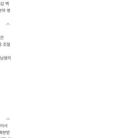
독감 백
분의 병
들은
중 조절
오남용의
있어서
 배분받