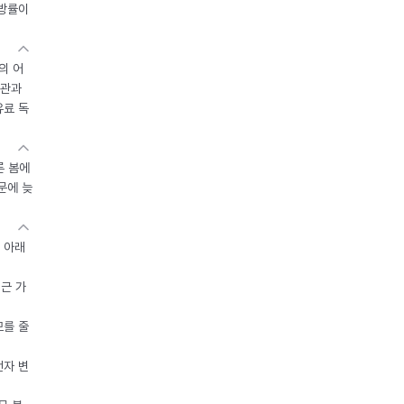
지방률이
의 어
기관과
유료 독
른 봄에
문에 늦
 아래
접근 가
모를 줄
전자 변