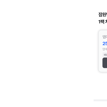
잠원
1팩 
앱
2
앱에
바