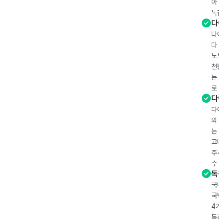
아
독
다
다
다
노
천
는
로
다
다
의
는
고
주
수
독
국
국
4
독