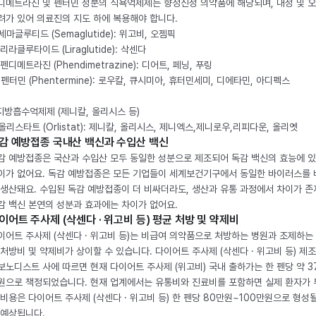
디메트라진 및 펜터민 성분의 식욕억제제는 향정신성 의약품에 해당되며, 내성 및 
려가 있어 의료진의 지도 하에 복용해야 합니다.
. 세마글루티드 (Semaglutide): 위고비, 오젬픽
 리라클루타이드 (Liraglutide): 삭센다
 펜디메트라진 (Phendimetrazine): 디어트, 페닝, 푸링
. 펜터민 (Phentermine): 로우칼, 큐시미아, 휴터민세미, 디에타민, 아디펙스
 지방흡수억제제 (제니칼, 올리시스 등)
. 올리스타트 (Orlistat): 제니칼, 올리시스, 제니엑스,제니로우,리피다운, 올리엣
감 예방접종 국내산 백신과 수입산 백신
감 예방접종은 국산과 수입산 모두 동일한 성분으로 제조되어 독감 백신의 효능에 
이가 없어요. 독감 예방접종은 모든 기업들이 세계보건기구에서 동일한 바이러스를
 생산돼요. 수입된 독감 예방접종이 더 비싸더라도, 생산과 유통 과정에서 차이가 존
감 백신 본연의 성분과 효과에는 차이가 없어요.
이어트 주사제 (삭센다 · 위고비 등) 평균 처방 및 약제비
이어트 주사제 (삭센다 · 위고비 등)는 비급여 의약품으로 처방하는 병원과 조제하는
 처방비 및 약제비가 상이할 수 있습니다. 다이어트 주사제 (삭센다 · 위고비 등) 제
보노디스트 사에 따르면 현재 다이어트 주사제 (위고비) 국내 출하가는 한 펜당 약 3
원으로 책정되었습니다. 현재 업계에서는 유통비와 진료비를 포함하면 실제 환자가
 비용은 다이어트 주사제 (삭센다 · 위고비 등) 한 펜당 80만원~100만원으로 형성
 예상됩니다.