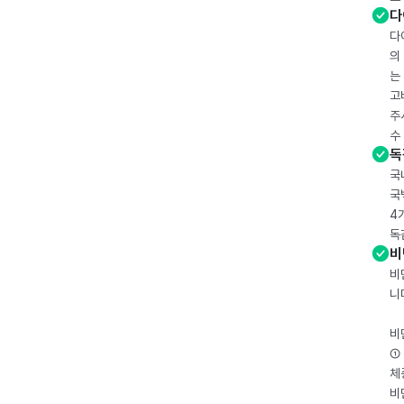
다
다
의
는
고
주
수
독
국
국
4
독
비
비
니
비
① 
체
비