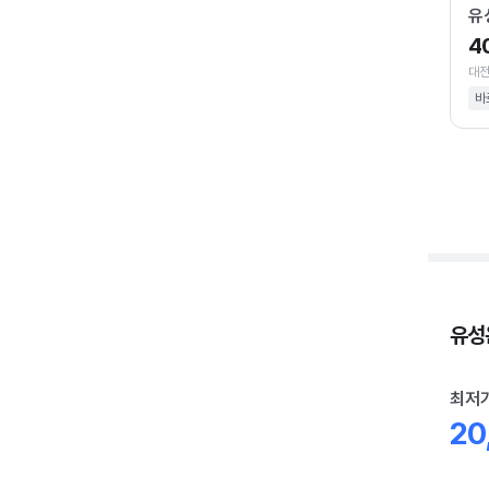
유
4
대전
바
유성온
최저
20