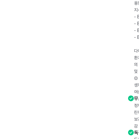
용
지
- 
- 
- 
-
다
환
의
및
② 
생
여
무
정
린
보
감
독