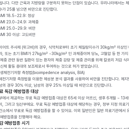
됩니다. 다만 근육과 지방량을 구분하지 못하는 단점이 있습니다. 우리나라에서는 
수가 25를 넘으면 비만으로 진단합다.
BMI 18.5~22.9: 정상
BMI 23.0~24.9: 과체중
BMI 25.0~29.9: 비만
 BMI 30 이상: 고도비만
이어트 주사제 (위고비)의 경우, 식약처로부터 초기 체질량지수가 30kg/m² 이상인
자, 또는 초기 BMI가 27kg/m² ~30kg/m² 인 과체중이며 당뇨, 고혈압 등 한 가지
 체중 관련 동반 질환이 있는 환자의 체중 감량 및 체중 관리를 위해 칼로리 저감 식
 신체 활동 증대의 보조제로서 투여하는 것으로 허가 받았습니다.
생체전기저항 측정법(bioimpedence analysis, BIA)
체전기저항 측정법을 이용한 체성분 분석 결과를 사용하여 비만을 진단합니다. 체
성의 경우 30% 이상, 남성의 경우 25% 이상일 때 비만으로 진단합니다.
료 독감 예방접종 대상
부에서 제공하는 무료 독감 예방접종 대상은 65세 이상 어르신, 생후 6개월 ~ 13세
이, 그리고 임산부에요. 무료 독감 예방접종 대상에 해당하는 경우, 정부 지정 의료
건소에서 무료로 독감 예방접종을 할 수 있어요. 이외 일반인은 일반 의료기관에서 
 예방접종을 진행해야 해요.
감 예방접종 시기