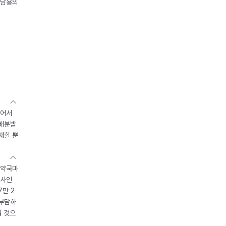
오남용의
있어서
 배분받
재할 뿐
 약국마
조사인
7만 2
 부담하
될 것으