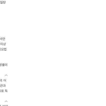
체질량
 비만
 이상
이요법
지방률이
의 어
기관과
유료 독