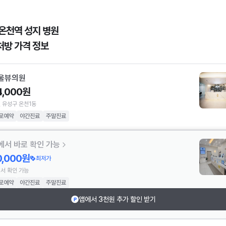
온천역 성지 병원
처방 가격 정보
울뷰의원
4,000원
 유성구 온천1동
로예약
야간진료
주말진료
에서 바로 확인 가능
0,000원
최저가
서 확인 가능
로예약
야간진료
주말진료
앱에서 3천원 추가 할인 받기