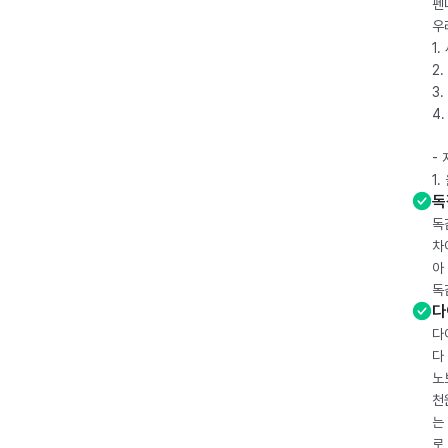
펜
우
1
2.
3.
4
-
1
독
독
차
아
독
다
다
다
노
천
는
로