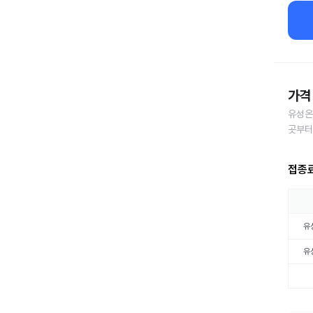
가격 
유성온
곳부터
접종
유
유