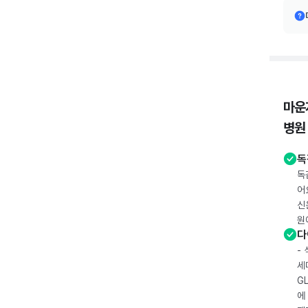
마운
병원
독
독
어
신
원
다
-
세
G
에