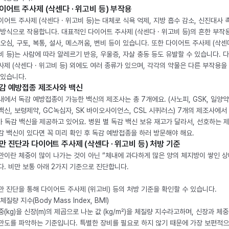
이어트 주사제 (삭센다 · 위고비 등) 부작용
이어트 주사제 (삭센다 · 위고비 등)는 대체로 식욕 억제, 지방 흡수 감소, 신진대사 
 방식으로 작용합니다. 대표적인 다이어트 주사제 (삭센다 · 위고비 등)의 흔한 부작
 오심, 구토, 복통, 설사, 메스꺼움, 변비 등이 있습니다. 또한 다이어트 주사제 (삭센다
비 등)는 사람에 따라 알레르기 반응, 우울증, 자살 충동 등도 유발할 수 있습니다. 
사제 (삭센다 · 위고비 등) 외에도 여러 종류가 있으며, 각각의 약물은 다른 부작용을
 있습니다.
감 예방접종 제조사와 백신
내에서 독감 예방접종이 가능한 백신의 제조사는 총 7개에요. (사노피, GSK, 일양약
백신, 보령제약, GC녹십자, SK 바이오사이언스, CSL 시퀴러스) 7개의 제조사에서 
가 독감 백신을 제공하고 있어요. 병원 별 독감 백신 보유 재고가 달라서, 선호하는 
감 백신이 있다면 꼭 미리 확인 후 독감 예방접종을 하러 방문해야 해요.
만 진단과 다이어트 주사제 (삭센다 · 위고비 등) 처방 기준
만이란 체중이 많이 나가는 것이 아닌 “체내에 과다하게 많은 양의 체지방이 쌓인 상
다. 비만 보통 아래 2가지 기준으로 진단합니다.
만 진단을 통해 다이어트 주사제 (위고비) 등의 처방 기준을 확인할 수 있습니다.
체질량 지수(Body Mass Index, BMI)
중(kg)을 신장(m)의 제곱으로 나눈 값 (kg/m²)을 체질량 지수라고하며, 신장과 체
만도를 파악하는 기준입니다. 특별한 장비를 필요로 하지 않기 때문에 가장 보편적으