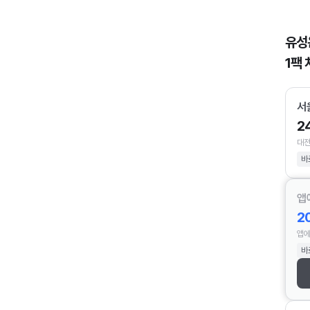
유성
1팩 
서
2
대전
바
앱
2
앱에
바