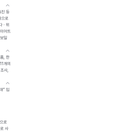
촉진 등
용으로
 · 위
다이어트
 보일
품, 한
11개의
제조사,
태” 입
중으로
로 사