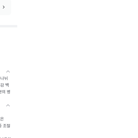
 나뉘
독감 백
분의 병
들은
중 조절