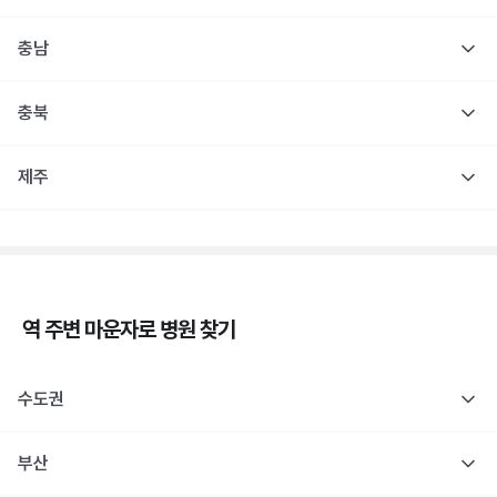
충남
충북
제주
역 주변
마운자로
병원 찾기
수도권
부산