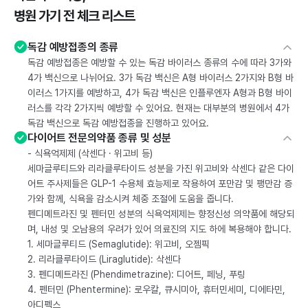
병원 가기 전 체크 리스트
독감 예방접종의 종류
독감 예방접종은 예방할 수 있는 독감 바이러스 종류의 수에 따라 3가와
4가 백신으로 나뉘어요. 3가 독감 백신은 A형 바이러스 2가지와 B형 바
이러스 1가지를 예방하고, 4가 독감 백신은 인플루엔자 A형과 B형 바이
러스를 각각 2가지씩 예방할 수 있어요. 현재는 대부분의 병원에서 4가
독감 백신으로 독감 예방접종을 진행하고 있어요.
다이어트 전문의약품 종류 및 성분
- 식욕억제제 (삭센다 · 위고비 등)
세마글루티드와 리라클루타이드 성분을 가진 위고비와 삭센다 같은 다이
어트 주사제들은 GLP-1 수용체 효능제로 작용하여 포만감 및 팽만감 증
가와 함께, 식욕을 감소시켜 체중 조절에 도움을 줍니다.
펜디메트라진 및 펜터민 성분의 식욕억제제는 향정신성 의약품에 해당되
며, 내성 및 오남용의 우려가 있어 의료진의 지도 하에 복용해야 합니다.
1. 세마글루티드 (Semaglutide): 위고비, 오젬픽
2. 리라클루타이드 (Liraglutide): 삭센다
3. 펜디메트라진 (Phendimetrazine): 디어트, 페닝, 푸링
4. 펜터민 (Phentermine): 로우칼, 큐시미아, 휴터민세미, 디에타민,
아디펙스