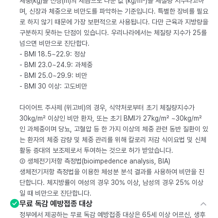
체중(kg)을 신장(m)의 제곱으로 나눈 값 (kg/m²)을 체질량 지수라고하
며, 신장과 체중으로 비만도를 파악하는 기준입니다. 특별한 장비를 필요
로 하지 않기 때문에 가장 보편적으로 사용됩니다. 다만 근육과 지방량을
구분하지 못하는 단점이 있습니다. 우리나라에서는 체질량 지수가 25를
넘으면 비만으로 진단합다.
- BMI 18.5~22.9: 정상
- BMI 23.0~24.9: 과체중
- BMI 25.0~29.9: 비만
- BMI 30 이상: 고도비만
다이어트 주사제 (위고비)의 경우, 식약처로부터 초기 체질량지수가
30kg/m² 이상인 비만 환자, 또는 초기 BMI가 27kg/m² ~30kg/m²
인 과체중이며 당뇨, 고혈압 등 한 가지 이상의 체중 관련 동반 질환이 있
는 환자의 체중 감량 및 체중 관리를 위해 칼로리 저감 식이요법 및 신체
활동 증대의 보조제로서 투여하는 것으로 허가 받았습니다.
② 생체전기저항 측정법(bioimpedence analysis, BIA)
생체전기저항 측정법을 이용한 체성분 분석 결과를 사용하여 비만을 진
단합니다. 체지방률이 여성의 경우 30% 이상, 남성의 경우 25% 이상
일 때 비만으로 진단합니다.
무료 독감 예방접종 대상
정부에서 제공하는 무료 독감 예방접종 대상은 65세 이상 어르신, 생후