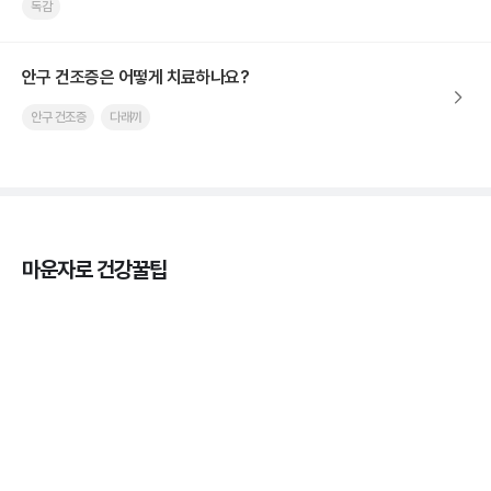
독감
안구 건조증은 어떻게 치료하나요?
안구 건조증
다래끼
마운자로 건강꿀팁
열사병 후유증, 언제까지 지켜볼까
3분 꿀팁
열사병 응급처치, 어디까지 식혀야할까?
3분 꿀팁