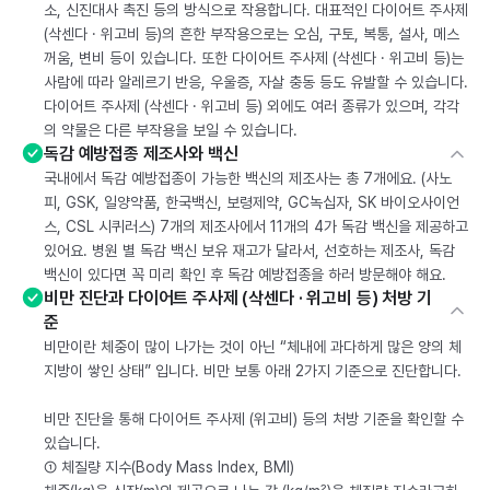
소, 신진대사 촉진 등의 방식으로 작용합니다. 대표적인 다이어트 주사제
(삭센다 · 위고비 등)의 흔한 부작용으로는 오심, 구토, 복통, 설사, 메스
꺼움, 변비 등이 있습니다. 또한 다이어트 주사제 (삭센다 · 위고비 등)는
사람에 따라 알레르기 반응, 우울증, 자살 충동 등도 유발할 수 있습니다.
다이어트 주사제 (삭센다 · 위고비 등) 외에도 여러 종류가 있으며, 각각
의 약물은 다른 부작용을 보일 수 있습니다.
독감 예방접종 제조사와 백신
국내에서 독감 예방접종이 가능한 백신의 제조사는 총 7개에요. (사노
피, GSK, 일양약품, 한국백신, 보령제약, GC녹십자, SK 바이오사이언
스, CSL 시퀴러스) 7개의 제조사에서 11개의 4가 독감 백신을 제공하고
있어요. 병원 별 독감 백신 보유 재고가 달라서, 선호하는 제조사, 독감
백신이 있다면 꼭 미리 확인 후 독감 예방접종을 하러 방문해야 해요.
비만 진단과 다이어트 주사제 (삭센다 · 위고비 등) 처방 기
준
비만이란 체중이 많이 나가는 것이 아닌 “체내에 과다하게 많은 양의 체
지방이 쌓인 상태” 입니다. 비만 보통 아래 2가지 기준으로 진단합니다.
비만 진단을 통해 다이어트 주사제 (위고비) 등의 처방 기준을 확인할 수
있습니다.
① 체질량 지수(Body Mass Index, BMI)