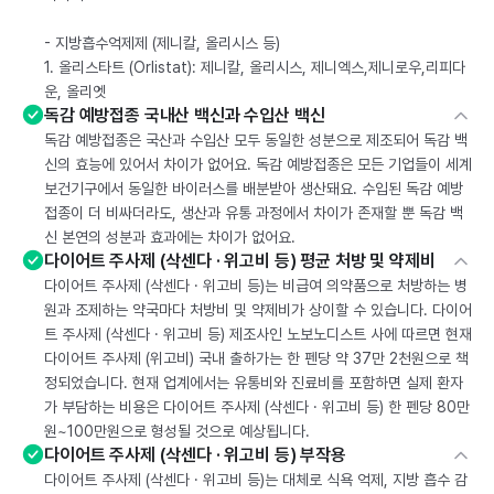
- 지방흡수억제제 (제니칼, 올리시스 등)
1. 올리스타트 (Orlistat): 제니칼, 올리시스, 제니엑스,제니로우,리피다
운, 올리엣
독감 예방접종 국내산 백신과 수입산 백신
독감 예방접종은 국산과 수입산 모두 동일한 성분으로 제조되어 독감 백
신의 효능에 있어서 차이가 없어요. 독감 예방접종은 모든 기업들이 세계
보건기구에서 동일한 바이러스를 배분받아 생산돼요. 수입된 독감 예방
접종이 더 비싸더라도, 생산과 유통 과정에서 차이가 존재할 뿐 독감 백
신 본연의 성분과 효과에는 차이가 없어요.
다이어트 주사제 (삭센다 · 위고비 등) 평균 처방 및 약제비
다이어트 주사제 (삭센다 · 위고비 등)는 비급여 의약품으로 처방하는 병
원과 조제하는 약국마다 처방비 및 약제비가 상이할 수 있습니다. 다이어
트 주사제 (삭센다 · 위고비 등) 제조사인 노보노디스트 사에 따르면 현재
다이어트 주사제 (위고비) 국내 출하가는 한 펜당 약 37만 2천원으로 책
정되었습니다. 현재 업계에서는 유통비와 진료비를 포함하면 실제 환자
가 부담하는 비용은 다이어트 주사제 (삭센다 · 위고비 등) 한 펜당 80만
원~100만원으로 형성될 것으로 예상됩니다.
다이어트 주사제 (삭센다 · 위고비 등) 부작용
다이어트 주사제 (삭센다 · 위고비 등)는 대체로 식욕 억제, 지방 흡수 감