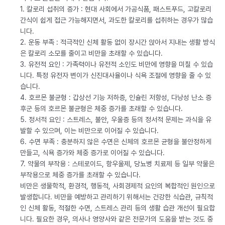
1. 칼로리 섭취의 증가 : 현대 사회에서 가공식품, 패스트푸드, 고칼로리
간식이 쉽게 접근 가능해지면서, 과도한 칼로리를 섭취하는 경우가 많습
니다.
2. 운동 부족 : 적극적인 신체 활동 없이 장시간 앉아서 지내는 생활 방식
은 칼로리 소모를 줄이고 비만을 초래할 수 있습니다.
3. 유전적 요인 : 가족력이나 유전적 소인도 비만에 영향을 미칠 수 있습
니다. 특정 유전자 변이가 신진대사율이나 식욕 조절에 영향을 줄 수 있
습니다.
4. 호르몬 불균형 : 갑상선 기능 저하증, 인슐린 저항성, 다낭성 난소 증
후군 등의 호르몬 불균형은 체중 증가를 초래할 수 있습니다.
5. 정서적 요인 : 스트레스, 불안, 우울증 등의 정서적 문제는 과식을 유
발할 수 있으며, 이는 비만으로 이어질 수 있습니다.
6. 수면 부족 : 충분하지 않은 수면은 신체의 호르몬 균형을 불안정하게
만들고, 식욕 증가와 체중 증가로 이어질 수 있습니다.
7. 약물의 부작용 : 스테로이드, 항우울제, 당뇨병 치료제 등 일부 약물은
부작용으로 체중 증가를 초래할 수 있습니다.
비만은 생물학적, 환경적, 행동적, 사회경제적 요인의 복합적인 원인으로
발생합니다. 비만을 예방하고 관리하기 위해서는 건강한 식습관, 규칙적
인 신체 활동, 적절한 수면, 스트레스 관리 등의 생활 습관 개선이 필요합
니다. 필요한 경우, 의사나 영양사와 같은 전문가의 도움을 받는 것도 중