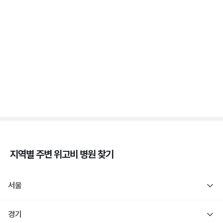
증상 없는 저혈당이 더 위험해요, 무자각 저혈당
3분 꿀팁 ㆍ #당뇨
새벽에 식은땀 흘리며 깨면 저혈당일까요? 야간 저혈
당
3분 꿀팁 ㆍ #당뇨
지역별 주변
위고비
병원 찾기
서울
경기