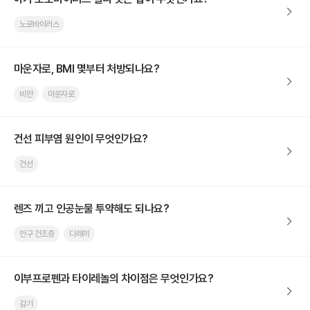
노로바이러스
마운자로, BMI 몇부터 처방되나요?
비만
마운자로
건선 피부염 원인이 무엇인가요?
건선
렌즈 끼고 인공눈물 투약해도 되나요?
안구 건조증
다래끼
이부프로펜과 타이레놀의 차이점은 무엇인가요?
감기