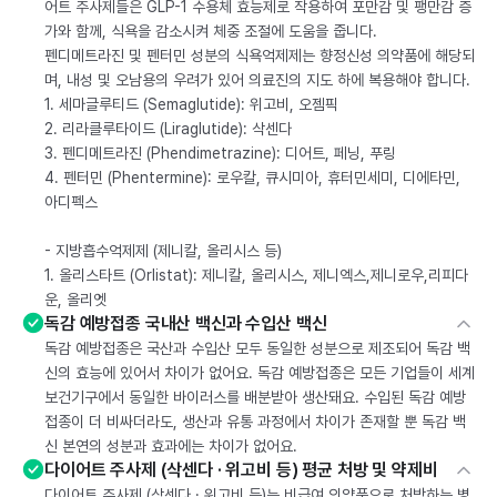
어트 주사제들은 GLP-1 수용체 효능제로 작용하여 포만감 및 팽만감 증
가와 함께, 식욕을 감소시켜 체중 조절에 도움을 줍니다.
펜디메트라진 및 펜터민 성분의 식욕억제제는 향정신성 의약품에 해당되
며, 내성 및 오남용의 우려가 있어 의료진의 지도 하에 복용해야 합니다.
1. 세마글루티드 (Semaglutide): 위고비, 오젬픽
2. 리라클루타이드 (Liraglutide): 삭센다
3. 펜디메트라진 (Phendimetrazine): 디어트, 페닝, 푸링
4. 펜터민 (Phentermine): 로우칼, 큐시미아, 휴터민세미, 디에타민,
아디펙스
- 지방흡수억제제 (제니칼, 올리시스 등)
1. 올리스타트 (Orlistat): 제니칼, 올리시스, 제니엑스,제니로우,리피다
운, 올리엣
독감 예방접종 국내산 백신과 수입산 백신
독감 예방접종은 국산과 수입산 모두 동일한 성분으로 제조되어 독감 백
신의 효능에 있어서 차이가 없어요. 독감 예방접종은 모든 기업들이 세계
보건기구에서 동일한 바이러스를 배분받아 생산돼요. 수입된 독감 예방
접종이 더 비싸더라도, 생산과 유통 과정에서 차이가 존재할 뿐 독감 백
신 본연의 성분과 효과에는 차이가 없어요.
다이어트 주사제 (삭센다 · 위고비 등) 평균 처방 및 약제비
다이어트 주사제 (삭센다 · 위고비 등)는 비급여 의약품으로 처방하는 병