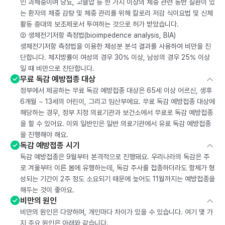
인 과체중이며 당뇨, 고혈압 등 한 가지 이상의 체중 관련 동반 질환이 있
는 환자의 체중 감량 및 체중 관리를 위해 칼로리 저감 식이요법 및 신체
활동 증대의 보조제로서 투여하는 것으로 허가 받았습니다.
② 생체전기저항 측정법(bioimpedence analysis, BIA)
생체전기저항 측정법을 이용한 체성분 분석 결과를 사용하여 비만을 진
단합니다. 체지방률이 여성의 경우 30% 이상, 남성의 경우 25% 이상
일 때 비만으로 진단합니다.
무료 독감 예방접종 대상
정부에서 제공하는 무료 독감 예방접종 대상은 65세 이상 어르신, 생후
6개월 ~ 13세의 어린이, 그리고 임산부에요. 무료 독감 예방접종 대상에
해당하는 경우, 정부 지정 의료기관과 보건소에서 무료로 독감 예방접종
을 할 수 있어요. 이외 일반인은 일반 의료기관에서 유료 독감 예방접종
을 진행해야 해요.
독감 예방접종 시기
독감 예방접종은 9월부터 본격적으로 진행돼요. 우리나라의 독감은 주
로 겨울부터 이른 봄에 유행하는데, 독감 주사를 접종하더라도 항체가 형
성되는 기간이 2주 정도 소요되기 때문에 늦어도 11월까지는 예방접종을
해두는 것이 좋아요.
비만의 원인
비만의 원인은 다양하며, 개인마다 차이가 있을 수 있습니다. 여기 몇 가
지 주요 원인은 아래와 같습니다.