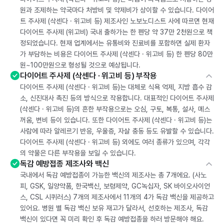
원과 조제하는 약국마다 처방비 및 약제비가 상이할 수 있습니다. 다이어
트 주사제 (삭센다 · 위고비 등) 제조사인 노보노디스트 사에 따르면 현재
다이어트 주사제 (위고비) 국내 출하가는 한 펜당 약 37만 2천원으로 책
정되었습니다. 현재 업계에서는 유통비와 진료비를 포함하면 실제 환자
가 부담하는 비용은 다이어트 주사제 (삭센다 · 위고비 등) 한 펜당 80만
원~100만원으로 형성될 것으로 예상됩니다.
다이어트 주사제 (삭센다 · 위고비 등) 부작용
다이어트 주사제 (삭센다 · 위고비 등)는 대체로 식욕 억제, 지방 흡수 감
소, 신진대사 촉진 등의 방식으로 작용합니다. 대표적인 다이어트 주사제
(삭센다 · 위고비 등)의 흔한 부작용으로는 오심, 구토, 복통, 설사, 메스
꺼움, 변비 등이 있습니다. 또한 다이어트 주사제 (삭센다 · 위고비 등)는
사람에 따라 알레르기 반응, 우울증, 자살 충동 등도 유발할 수 있습니다.
다이어트 주사제 (삭센다 · 위고비 등) 외에도 여러 종류가 있으며, 각각
의 약물은 다른 부작용을 보일 수 있습니다.
독감 예방접종 제조사와 백신
국내에서 독감 예방접종이 가능한 백신의 제조사는 총 7개에요. (사노
피, GSK, 일양약품, 한국백신, 보령제약, GC녹십자, SK 바이오사이언
스, CSL 시퀴러스) 7개의 제조사에서 11개의 4가 독감 백신을 제공하고
있어요. 병원 별 독감 백신 보유 재고가 달라서, 선호하는 제조사, 독감
백신이 있다면 꼭 미리 확인 후 독감 예방접종을 하러 방문해야 해요.