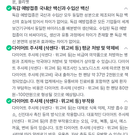
운, 올리엣
독감 예방접종 국내산 백신과 수입산 백신
독감 예방접종은 국산과 수입산 모두 동일한 성분으로 제조되어 독감 백
신의 효능에 있어서 차이가 없어요. 독감 예방접종은 모든 기업들이 세계
보건기구에서 동일한 바이러스를 배분받아 생산돼요. 수입된 독감 예방
접종이 더 비싸더라도, 생산과 유통 과정에서 차이가 존재할 뿐 독감 백
신 본연의 성분과 효과에는 차이가 없어요.
다이어트 주사제 (삭센다 · 위고비 등) 평균 처방 및 약제비
다이어트 주사제 (삭센다 · 위고비 등)는 비급여 의약품으로 처방하는 병
원과 조제하는 약국마다 처방비 및 약제비가 상이할 수 있습니다. 다이어
트 주사제 (삭센다 · 위고비 등) 제조사인 노보노디스트 사에 따르면 현재
다이어트 주사제 (위고비) 국내 출하가는 한 펜당 약 37만 2천원으로 책
정되었습니다. 현재 업계에서는 유통비와 진료비를 포함하면 실제 환자
가 부담하는 비용은 다이어트 주사제 (삭센다 · 위고비 등) 한 펜당 80만
원~100만원으로 형성될 것으로 예상됩니다.
다이어트 주사제 (삭센다 · 위고비 등) 부작용
다이어트 주사제 (삭센다 · 위고비 등)는 대체로 식욕 억제, 지방 흡수 감
소, 신진대사 촉진 등의 방식으로 작용합니다. 대표적인 다이어트 주사제
(삭센다 · 위고비 등)의 흔한 부작용으로는 오심, 구토, 복통, 설사, 메스
꺼움, 변비 등이 있습니다. 또한 다이어트 주사제 (삭센다 · 위고비 등)는
사람에 따라 알레르기 반응, 우울증, 자살 충동 등도 유발할 수 있습니다.