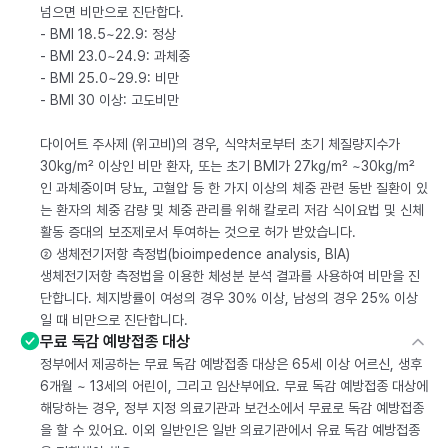
넘으면 비만으로 진단합다.
- BMI 18.5~22.9: 정상
- BMI 23.0~24.9: 과체중
- BMI 25.0~29.9: 비만
- BMI 30 이상: 고도비만
다이어트 주사제 (위고비)의 경우, 식약처로부터 초기 체질량지수가
30kg/m² 이상인 비만 환자, 또는 초기 BMI가 27kg/m² ~30kg/m²
인 과체중이며 당뇨, 고혈압 등 한 가지 이상의 체중 관련 동반 질환이 있
는 환자의 체중 감량 및 체중 관리를 위해 칼로리 저감 식이요법 및 신체
활동 증대의 보조제로서 투여하는 것으로 허가 받았습니다.
② 생체전기저항 측정법(bioimpedence analysis, BIA)
생체전기저항 측정법을 이용한 체성분 분석 결과를 사용하여 비만을 진
단합니다. 체지방률이 여성의 경우 30% 이상, 남성의 경우 25% 이상
일 때 비만으로 진단합니다.
무료 독감 예방접종 대상
정부에서 제공하는 무료 독감 예방접종 대상은 65세 이상 어르신, 생후
6개월 ~ 13세의 어린이, 그리고 임산부에요. 무료 독감 예방접종 대상에
해당하는 경우, 정부 지정 의료기관과 보건소에서 무료로 독감 예방접종
을 할 수 있어요. 이외 일반인은 일반 의료기관에서 유료 독감 예방접종