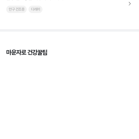
안구 건조증
다래끼
마운자로 건강꿀팁
열사병 후유증, 언제까지 지켜볼까
3분 꿀팁
열사병 응급처치, 어디까지 식혀야할까?
3분 꿀팁