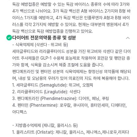
독감 예방접종은 예방할 수 있는 독감 바이러스 종류의 수에 따라 3가와
4가 백신으로 나뉘어요. 3가 독감 백신은 A형 바이러스 2가지와 B형 바
이러스 1가지를 예방하고, 4가 독감 백신은 인플루엔자 A형과 B형 바이
러스를 각각 2가지씩 예방할 수 있어요. 현재는 대부분의 병원에서 4가
독감 백신으로 독감 예방접종을 진행하고 있어요.
다이어트 전문의약품 종류 및 성분
- 식욕억제제 (삭센다 · 위고비 등)
세마글루티드와 리라클루타이드 성분을 가진 위고비와 삭센다 같은 다이
어트 주사제들은 GLP-1 수용체 효능제로 작용하여 포만감 및 팽만감 증
가와 함께, 식욕을 감소시켜 체중 조절에 도움을 줍니다.
펜디메트라진 및 펜터민 성분의 식욕억제제는 향정신성 의약품에 해당되
며, 내성 및 오남용의 우려가 있어 의료진의 지도 하에 복용해야 합니다.
1. 세마글루티드 (Semaglutide): 위고비, 오젬픽
2. 리라클루타이드 (Liraglutide): 삭센다
3. 펜디메트라진 (Phendimetrazine): 디어트, 페닝, 푸링
4. 펜터민 (Phentermine): 로우칼, 큐시미아, 휴터민세미, 디에타민,
아디펙스
- 지방흡수억제제 (제니칼, 올리시스 등)
1. 올리스타트 (Orlistat): 제니칼, 올리시스, 제니엑스,제니로우,리피다