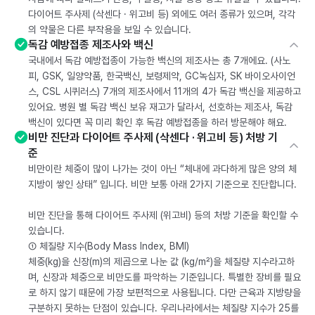
다이어트 주사제 (삭센다 · 위고비 등) 외에도 여러 종류가 있으며, 각각
의 약물은 다른 부작용을 보일 수 있습니다.
독감 예방접종 제조사와 백신
국내에서 독감 예방접종이 가능한 백신의 제조사는 총 7개에요. (사노
피, GSK, 일양약품, 한국백신, 보령제약, GC녹십자, SK 바이오사이언
스, CSL 시퀴러스) 7개의 제조사에서 11개의 4가 독감 백신을 제공하고
있어요. 병원 별 독감 백신 보유 재고가 달라서, 선호하는 제조사, 독감
백신이 있다면 꼭 미리 확인 후 독감 예방접종을 하러 방문해야 해요.
비만 진단과 다이어트 주사제 (삭센다 · 위고비 등) 처방 기
준
비만이란 체중이 많이 나가는 것이 아닌 “체내에 과다하게 많은 양의 체
지방이 쌓인 상태” 입니다. 비만 보통 아래 2가지 기준으로 진단합니다.
비만 진단을 통해 다이어트 주사제 (위고비) 등의 처방 기준을 확인할 수
있습니다.
① 체질량 지수(Body Mass Index, BMI)
체중(kg)을 신장(m)의 제곱으로 나눈 값 (kg/m²)을 체질량 지수라고하
며, 신장과 체중으로 비만도를 파악하는 기준입니다. 특별한 장비를 필요
로 하지 않기 때문에 가장 보편적으로 사용됩니다. 다만 근육과 지방량을
구분하지 못하는 단점이 있습니다. 우리나라에서는 체질량 지수가 25를