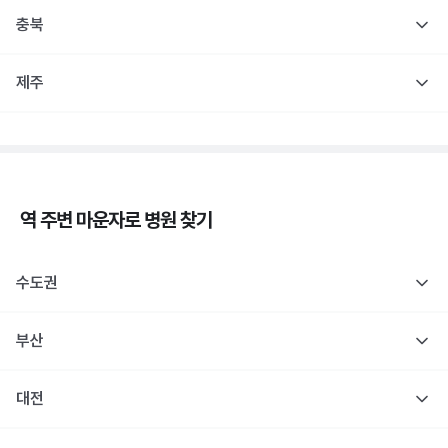
충북
제주
역 주변
마운자로
병원 찾기
수도권
부산
대전