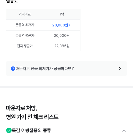
접종료
가격비교
1팩
못골역
최저가
20,000원
못골역
평균가
20,000원
전국 평균가
22,385원
마운자로 전국 최저가가 궁금하다면?
마운자로 처방,
병원 가기 전 체크 리스트
독감 예방접종의 종류