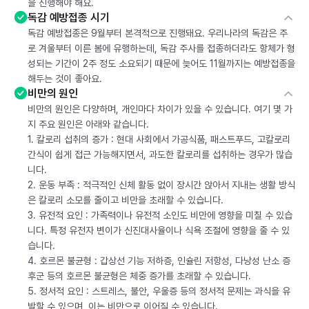
을 진행해야 해요.
독감 예방접종 시기
독감 예방접종은 9월부터 본격적으로 진행돼요. 우리나라의 독감은 주
로 겨울부터 이른 봄에 유행하는데, 독감 주사를 접종하더라도 항체가 형
성되는 기간이 2주 정도 소요되기 때문에 늦어도 11월까지는 예방접종을
해두는 것이 좋아요.
비만의 원인
비만의 원인은 다양하며, 개인마다 차이가 있을 수 있습니다. 여기 몇 가
지 주요 원인은 아래와 같습니다.
1. 칼로리 섭취의 증가 : 현대 사회에서 가공식품, 패스트푸드, 고칼로리
간식이 쉽게 접근 가능해지면서, 과도한 칼로리를 섭취하는 경우가 많습
니다.
2. 운동 부족 : 적극적인 신체 활동 없이 장시간 앉아서 지내는 생활 방식
은 칼로리 소모를 줄이고 비만을 초래할 수 있습니다.
3. 유전적 요인 : 가족력이나 유전적 소인도 비만에 영향을 미칠 수 있습
니다. 특정 유전자 변이가 신진대사율이나 식욕 조절에 영향을 줄 수 있
습니다.
4. 호르몬 불균형 : 갑상선 기능 저하증, 인슐린 저항성, 다낭성 난소 증
후군 등의 호르몬 불균형은 체중 증가를 초래할 수 있습니다.
5. 정서적 요인 : 스트레스, 불안, 우울증 등의 정서적 문제는 과식을 유
발할 수 있으며, 이는 비만으로 이어질 수 있습니다.