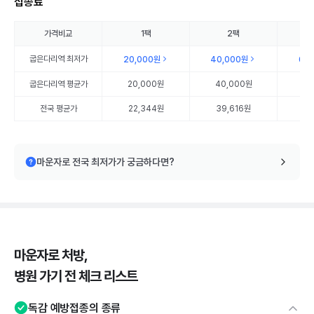
접종료
가격비교
1팩
2팩
굽은다리역
최저가
20,000원
40,000원
60
굽은다리역
평균가
20,000원
40,000원
60
전국 평균가
22,344원
39,616원
57
마운자로 전국 최저가가 궁금하다면?
마운자로 처방,
병원 가기 전 체크 리스트
독감 예방접종의 종류