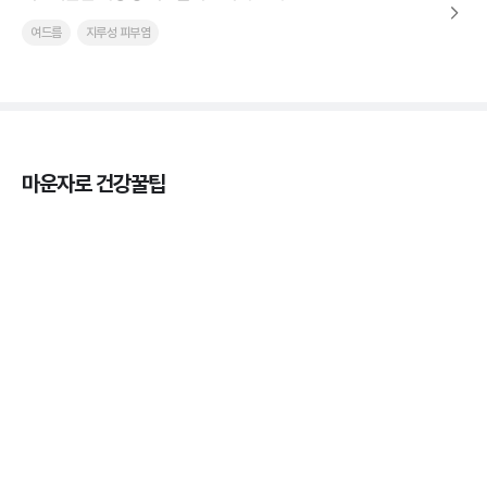
여드름
지루성 피부염
마운자로 건강꿀팁
마운자로 온누리상품권으로 결제 가능한가요? — 최
저가 처방 꿀팁
3분 꿀팁 ㆍ #비만 #마운자로
마운자로 온누리상품권으로 결제 가능한가요? — 최
저가 처방 꿀팁
3분 꿀팁 ㆍ #비만 #마운자로