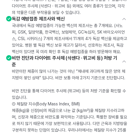
다이어트 주사제 (삭센다 · 위고비 등) 외에도 여러 종류가 있으며, 각각
의 약물은 다른 부작용을 보일 수 있습니다.
독감 예방접종 제조사와 백신
국내에서 독감 예방접종이 가능한 백신의 제조사는 총 7개에요. (사노
피, GSK, 일양약품, 한국백신, 보령제약, GC녹십자, SK 바이오사이언
스, CSL 시퀴러스) 7개의 제조사에서 11개의 4가 독감 백신을 제공하고
있어요. 병원 별 독감 백신 보유 재고가 달라서, 선호하는 제조사, 독감
백신이 있다면 꼭 미리 확인 후 독감 예방접종을 하러 방문해야 해요.
비만 진단과 다이어트 주사제 (삭센다 · 위고비 등) 처방 기
준
비만이란 체중이 많이 나가는 것이 아닌 “체내에 과다하게 많은 양의 체
지방이 쌓인 상태” 입니다. 비만 보통 아래 2가지 기준으로 진단합니다.
비만 진단을 통해 다이어트 주사제 (위고비) 등의 처방 기준을 확인할 수
있습니다.
① 체질량 지수(Body Mass Index, BMI)
체중(kg)을 신장(m)의 제곱으로 나눈 값 (kg/m²)을 체질량 지수라고하
며, 신장과 체중으로 비만도를 파악하는 기준입니다. 특별한 장비를 필요
로 하지 않기 때문에 가장 보편적으로 사용됩니다. 다만 근육과 지방량을
구분하지 못하는 단점이 있습니다. 우리나라에서는 체질량 지수가 25를