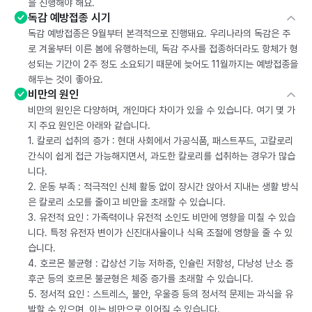
을 진행해야 해요.
독감 예방접종 시기
독감 예방접종은 9월부터 본격적으로 진행돼요. 우리나라의 독감은 주
로 겨울부터 이른 봄에 유행하는데, 독감 주사를 접종하더라도 항체가 형
성되는 기간이 2주 정도 소요되기 때문에 늦어도 11월까지는 예방접종을
해두는 것이 좋아요.
비만의 원인
비만의 원인은 다양하며, 개인마다 차이가 있을 수 있습니다. 여기 몇 가
지 주요 원인은 아래와 같습니다.
1. 칼로리 섭취의 증가 : 현대 사회에서 가공식품, 패스트푸드, 고칼로리
간식이 쉽게 접근 가능해지면서, 과도한 칼로리를 섭취하는 경우가 많습
니다.
2. 운동 부족 : 적극적인 신체 활동 없이 장시간 앉아서 지내는 생활 방식
은 칼로리 소모를 줄이고 비만을 초래할 수 있습니다.
3. 유전적 요인 : 가족력이나 유전적 소인도 비만에 영향을 미칠 수 있습
니다. 특정 유전자 변이가 신진대사율이나 식욕 조절에 영향을 줄 수 있
습니다.
4. 호르몬 불균형 : 갑상선 기능 저하증, 인슐린 저항성, 다낭성 난소 증
후군 등의 호르몬 불균형은 체중 증가를 초래할 수 있습니다.
5. 정서적 요인 : 스트레스, 불안, 우울증 등의 정서적 문제는 과식을 유
발할 수 있으며, 이는 비만으로 이어질 수 있습니다.