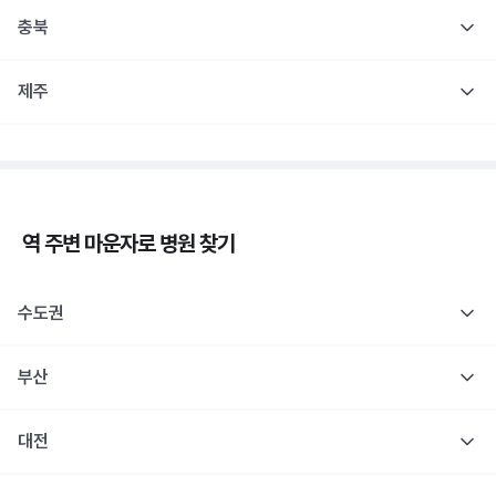
충북
제주
역 주변
마운자로
병원 찾기
수도권
부산
대전