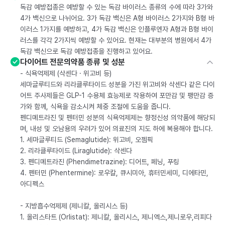
독감 예방접종은 예방할 수 있는 독감 바이러스 종류의 수에 따라 3가와
4가 백신으로 나뉘어요. 3가 독감 백신은 A형 바이러스 2가지와 B형 바
이러스 1가지를 예방하고, 4가 독감 백신은 인플루엔자 A형과 B형 바이
러스를 각각 2가지씩 예방할 수 있어요. 현재는 대부분의 병원에서 4가
독감 백신으로 독감 예방접종을 진행하고 있어요.
다이어트 전문의약품 종류 및 성분
- 식욕억제제 (삭센다 · 위고비 등)
세마글루티드와 리라클루타이드 성분을 가진 위고비와 삭센다 같은 다이
어트 주사제들은 GLP-1 수용체 효능제로 작용하여 포만감 및 팽만감 증
가와 함께, 식욕을 감소시켜 체중 조절에 도움을 줍니다.
펜디메트라진 및 펜터민 성분의 식욕억제제는 향정신성 의약품에 해당되
며, 내성 및 오남용의 우려가 있어 의료진의 지도 하에 복용해야 합니다.
1. 세마글루티드 (Semaglutide): 위고비, 오젬픽
2. 리라클루타이드 (Liraglutide): 삭센다
3. 펜디메트라진 (Phendimetrazine): 디어트, 페닝, 푸링
4. 펜터민 (Phentermine): 로우칼, 큐시미아, 휴터민세미, 디에타민,
아디펙스
- 지방흡수억제제 (제니칼, 올리시스 등)
1. 올리스타트 (Orlistat): 제니칼, 올리시스, 제니엑스,제니로우,리피다