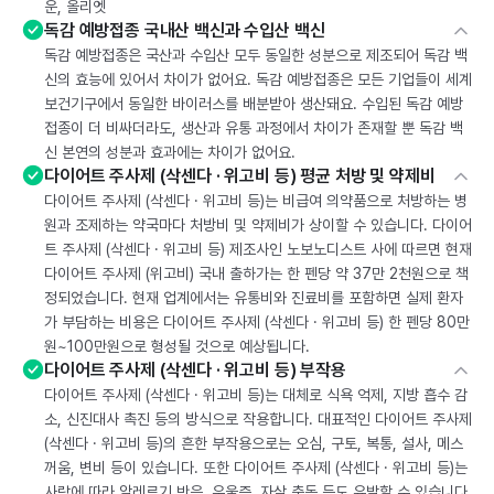
운, 올리엣
독감 예방접종 국내산 백신과 수입산 백신
독감 예방접종은 국산과 수입산 모두 동일한 성분으로 제조되어 독감 백
신의 효능에 있어서 차이가 없어요. 독감 예방접종은 모든 기업들이 세계
보건기구에서 동일한 바이러스를 배분받아 생산돼요. 수입된 독감 예방
접종이 더 비싸더라도, 생산과 유통 과정에서 차이가 존재할 뿐 독감 백
신 본연의 성분과 효과에는 차이가 없어요.
다이어트 주사제 (삭센다 · 위고비 등) 평균 처방 및 약제비
다이어트 주사제 (삭센다 · 위고비 등)는 비급여 의약품으로 처방하는 병
원과 조제하는 약국마다 처방비 및 약제비가 상이할 수 있습니다. 다이어
트 주사제 (삭센다 · 위고비 등) 제조사인 노보노디스트 사에 따르면 현재
다이어트 주사제 (위고비) 국내 출하가는 한 펜당 약 37만 2천원으로 책
정되었습니다. 현재 업계에서는 유통비와 진료비를 포함하면 실제 환자
가 부담하는 비용은 다이어트 주사제 (삭센다 · 위고비 등) 한 펜당 80만
원~100만원으로 형성될 것으로 예상됩니다.
다이어트 주사제 (삭센다 · 위고비 등) 부작용
다이어트 주사제 (삭센다 · 위고비 등)는 대체로 식욕 억제, 지방 흡수 감
소, 신진대사 촉진 등의 방식으로 작용합니다. 대표적인 다이어트 주사제
(삭센다 · 위고비 등)의 흔한 부작용으로는 오심, 구토, 복통, 설사, 메스
꺼움, 변비 등이 있습니다. 또한 다이어트 주사제 (삭센다 · 위고비 등)는
사람에 따라 알레르기 반응, 우울증, 자살 충동 등도 유발할 수 있습니다.