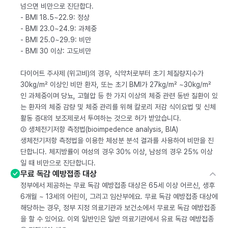
넘으면 비만으로 진단합다.
- BMI 18.5~22.9: 정상
- BMI 23.0~24.9: 과체중
- BMI 25.0~29.9: 비만
- BMI 30 이상: 고도비만
다이어트 주사제 (위고비)의 경우, 식약처로부터 초기 체질량지수가
30kg/m² 이상인 비만 환자, 또는 초기 BMI가 27kg/m² ~30kg/m²
인 과체중이며 당뇨, 고혈압 등 한 가지 이상의 체중 관련 동반 질환이 있
는 환자의 체중 감량 및 체중 관리를 위해 칼로리 저감 식이요법 및 신체
활동 증대의 보조제로서 투여하는 것으로 허가 받았습니다.
② 생체전기저항 측정법(bioimpedence analysis, BIA)
생체전기저항 측정법을 이용한 체성분 분석 결과를 사용하여 비만을 진
단합니다. 체지방률이 여성의 경우 30% 이상, 남성의 경우 25% 이상
일 때 비만으로 진단합니다.
무료 독감 예방접종 대상
정부에서 제공하는 무료 독감 예방접종 대상은 65세 이상 어르신, 생후
6개월 ~ 13세의 어린이, 그리고 임산부에요. 무료 독감 예방접종 대상에
해당하는 경우, 정부 지정 의료기관과 보건소에서 무료로 독감 예방접종
을 할 수 있어요. 이외 일반인은 일반 의료기관에서 유료 독감 예방접종