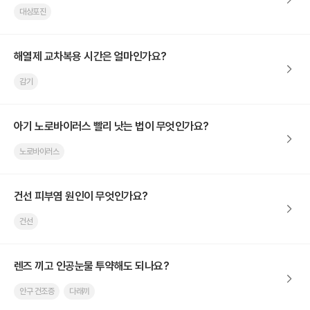
대상포진
해열제 교차복용 시간은 얼마인가요?
감기
아기 노로바이러스 빨리 낫는 법이 무엇인가요?
노로바이러스
건선 피부염 원인이 무엇인가요?
건선
렌즈 끼고 인공눈물 투약해도 되나요?
안구 건조증
다래끼