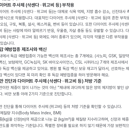
이어트 주사제 (삭센다 · 위고비 등) 부작용
이어트 주사제 (삭센다 · 위고비 등)는 대체로 식욕 억제, 지방 흡수 감소, 신진대사 
 방식으로 작용합니다. 대표적인 다이어트 주사제 (삭센다 · 위고비 등)의 흔한 부작
 오심, 구토, 복통, 설사, 메스꺼움, 변비 등이 있습니다. 또한 다이어트 주사제 (삭센다
비 등)는 사람에 따라 알레르기 반응, 우울증, 자살 충동 등도 유발할 수 있습니다. 
사제 (삭센다 · 위고비 등) 외에도 여러 종류가 있으며, 각각의 약물은 다른 부작용을
 있습니다.
감 예방접종 제조사와 백신
내에서 독감 예방접종이 가능한 백신의 제조사는 총 7개에요. (사노피, GSK, 일양약
백신, 보령제약, GC녹십자, SK 바이오사이언스, CSL 시퀴러스) 7개의 제조사에서 
가 독감 백신을 제공하고 있어요. 병원 별 독감 백신 보유 재고가 달라서, 선호하는 
감 백신이 있다면 꼭 미리 확인 후 독감 예방접종을 하러 방문해야 해요.
만 진단과 다이어트 주사제 (삭센다 · 위고비 등) 처방 기준
만이란 체중이 많이 나가는 것이 아닌 “체내에 과다하게 많은 양의 체지방이 쌓인 상
다. 비만 보통 아래 2가지 기준으로 진단합니다.
만 진단을 통해 다이어트 주사제 (위고비) 등의 처방 기준을 확인할 수 있습니다.
체질량 지수(Body Mass Index, BMI)
중(kg)을 신장(m)의 제곱으로 나눈 값 (kg/m²)을 체질량 지수라고하며, 신장과 체
만도를 파악하는 기준입니다. 특별한 장비를 필요로 하지 않기 때문에 가장 보편적으