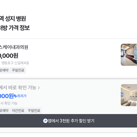
역 성지 병원
처방 가격 정보
스케이내과의원
0,000원
 영등포구 신길제4동
로예약
주말진료
에서 바로 확인 가능
,000원
최저가
서 확인 가능
로예약
야간진료
주말진료
앱에서 3천원 추가 할인 받기