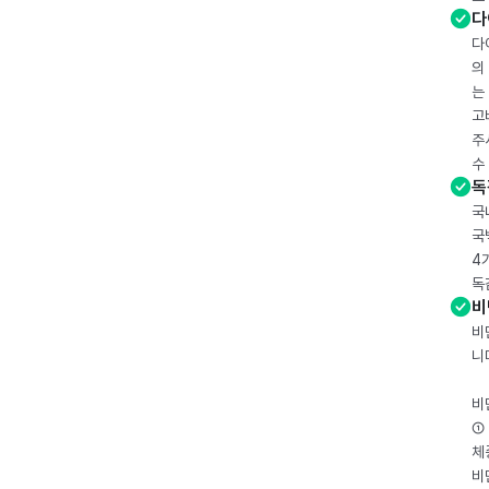
다
다
의
는
고
주
수
독
국
국
4
독
비
비
니
비
① 
체
비