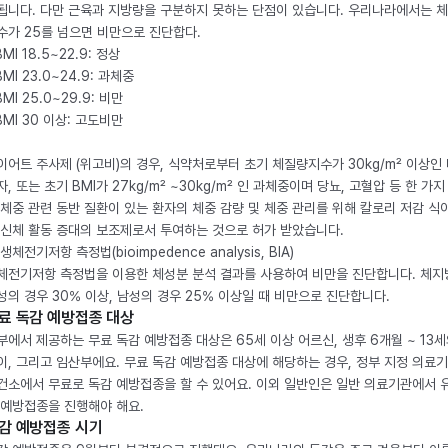
됩니다. 다만 근육과 지방량을 구분하지 못하는 단점이 있습니다. 우리나라에서는 
수가 25를 넘으면 비만으로 진단합다.
BMI 18.5~22.9: 정상
BMI 23.0~24.9: 과체중
BMI 25.0~29.9: 비만
 BMI 30 이상: 고도비만
이어트 주사제 (위고비)의 경우, 식약처로부터 초기 체질량지수가 30kg/m² 이상인
자, 또는 초기 BMI가 27kg/m² ~30kg/m² 인 과체중이며 당뇨, 고혈압 등 한 가지
 체중 관련 동반 질환이 있는 환자의 체중 감량 및 체중 관리를 위해 칼로리 저감 식
 신체 활동 증대의 보조제로서 투여하는 것으로 허가 받았습니다.
생체전기저항 측정법(bioimpedence analysis, BIA)
체전기저항 측정법을 이용한 체성분 분석 결과를 사용하여 비만을 진단합니다. 체
성의 경우 30% 이상, 남성의 경우 25% 이상일 때 비만으로 진단합니다.
료 독감 예방접종 대상
부에서 제공하는 무료 독감 예방접종 대상은 65세 이상 어르신, 생후 6개월 ~ 13세
이, 그리고 임산부에요. 무료 독감 예방접종 대상에 해당하는 경우, 정부 지정 의료
건소에서 무료로 독감 예방접종을 할 수 있어요. 이외 일반인은 일반 의료기관에서 
 예방접종을 진행해야 해요.
감 예방접종 시기