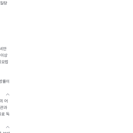
체질량
 비만
 이상
이요법
지방률이
의 어
기관과
유료 독