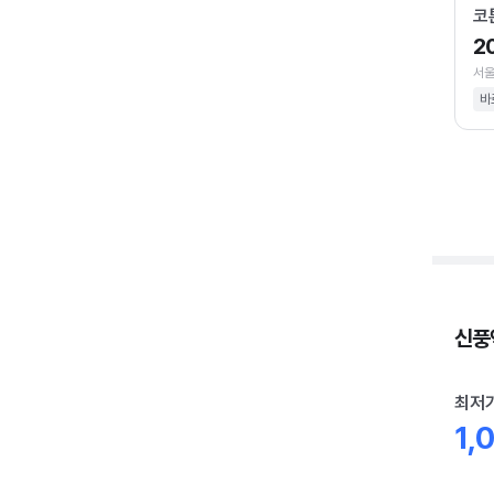
코
2
서울
바
신풍역
최저
1,