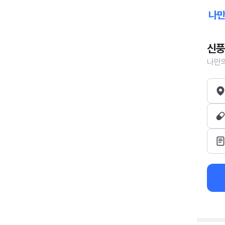
신풍
나만의