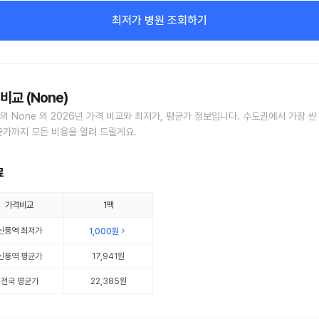
최저가 병원 조회하기
비교 (None)
의 None 의 2026년 가격 비교와 최저가, 평균가 정보입니다. 수도권에서 가장 싼
균가까지 모든 비용을 알려 드릴게요.
료
가격비교
1팩
신풍역
최저가
1,000원
신풍역
평균가
17,941원
전국 평균가
22,385원