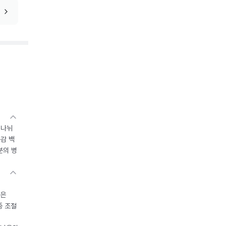
 나뉘
독감 백
분의 병
들은
중 조절