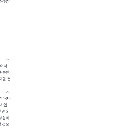
오남용의
있어서
 배분받
재할 뿐
 약국마
조사인
7만 2
 부담하
될 것으