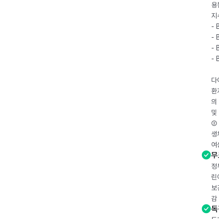
용
지
- 
- 
- 
-
다
환
의
및
② 
생
여
무
정
린
보
감
독