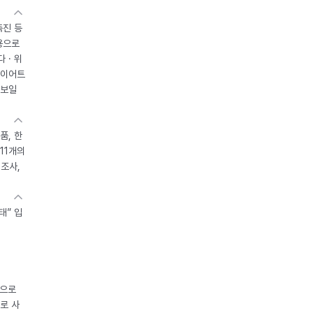
촉진 등
용으로
 · 위
다이어트
 보일
품, 한
11개의
제조사,
태” 입
중으로
로 사