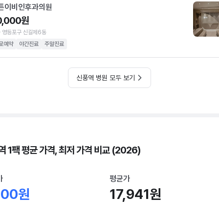
튼이비인후과의원
0,000원
 영등포구 신길제6동
로예약
야간진료
주말진료
신풍역 병원 모두 보기
 1팩 평균 가격, 최저 가격 비교 (2026)
가
평균가
000원
17,941원