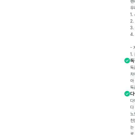
펜
우
1
2.
3.
4
-
1
독
독
차
아
독
다
다
다
노
천
는
로