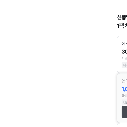
신풍
1팩 
에
3
서울
바
앱
1
앱에
바