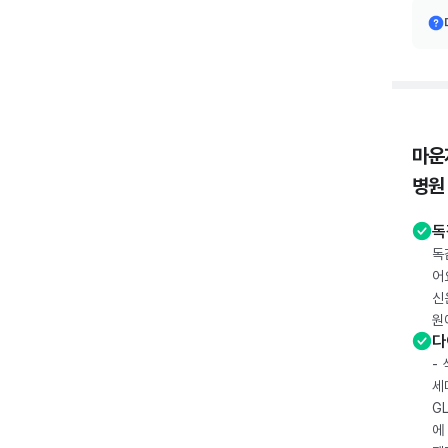
마운
병원
독
독
어
신
원
다
-
세
G
에