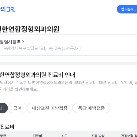
앱 다운로드
편한연합정형외과의원
팔달시장역
대구광역시 북구 팔달로 191, 1층, 2층 (노원동2가)
한연합정형외과의원
진료비 안내
닥터에서 수집한
더편한연합정형외과의원
의 비대면 진료비, 대면 진료비, 약제비, 
든 가격을 확인해보세요.
체
급여
대상포진 예방접종
독감 예방접종
 진료비
 항목
진료비
비고
진료 방식
건강보험 