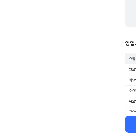
영업
요일
월요
화요
수요
목요
금요
토요
일요