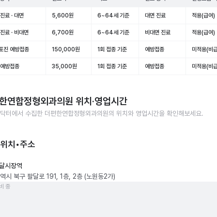
진료 · 대면
5,600원
6~64세 기준
대면 진료
적용(급여)
진료 · 비대면
6,700원
6~64세 기준
비대면 진료
적용(급여)
포진 예방접종
150,000원
1회 접종 기준
예방접종
미적용(비급
 예방접종
35,000원
1회 접종 기준
예방접종
미적용(비급
한연합정형외과의원
위치·영업시간
닥터에서 수집한
더편한연합정형외과의원
의 위치와 영업시간을 확인해보세요.
 위치•주소
달시장역
시 북구 팔달로 191, 1층, 2층 (노원동2가)
비 중