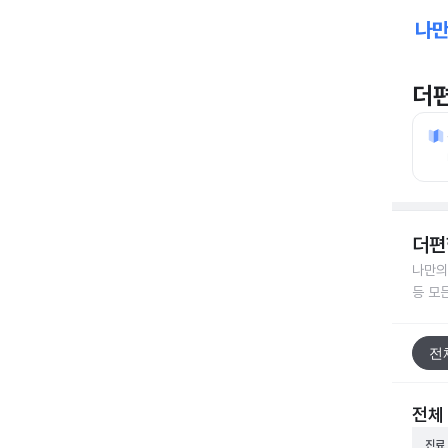
더
더편
나만의
등 모
전
전체
진료