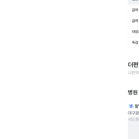
급여 
급여 
대상
독감
더편
나만의
병원
팔
대구광역
지도 준