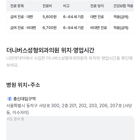
진료 항목
진료비
비고
진료 방식
건강보험 적용
급여 진료 · 대면
5,600원
6~64세 기준
대면 진료
적용(급여)
급여 진료 · 비대면
6,700원
6~64세 기준
비대면 진료
적용(급여)
더니버스성형외과의원
위치·영업시간
나만의닥터에서 수집한
더니버스성형외과의원
의 위치와 영업시간을 확인해
보세요.
병원 위치•주소
총신대입구역
서울특별시 동작구 사당로 300, 2층 201, 202, 203, 206, 207호 (사당
동, 이수자이)
지도 준비 중