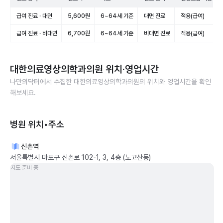
급여 진료 · 대면
5,600원
6~64세 기준
대면 진료
적용(급여)
급여 진료 · 비대면
6,700원
6~64세 기준
비대면 진료
적용(급여)
대한의료영상의학과의원
위치·영업시간
나만의닥터에서 수집한
대한의료영상의학과의원
의 위치와 영업시간을 확인
해보세요.
병원 위치•주소
신촌역
서울특별시 마포구 신촌로 102-1, 3, 4층 (노고산동)
지도 준비 중