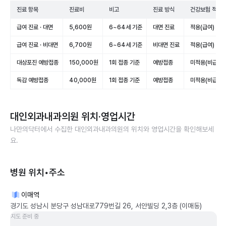
진료 항목
진료비
비고
진료 방식
건강보험 적용
급여 진료 · 대면
5,600원
6~64세 기준
대면 진료
적용(급여)
급여 진료 · 비대면
6,700원
6~64세 기준
비대면 진료
적용(급여)
대상포진 예방접종
150,000원
1회 접종 기준
예방접종
미적용(비급여)
독감 예방접종
40,000원
1회 접종 기준
예방접종
미적용(비급여)
대인외과내과의원
위치·영업시간
나만의닥터에서 수집한
대인외과내과의원
의 위치와 영업시간을 확인해보세
요.
병원 위치•주소
이매역
경기도 성남시 분당구 성남대로779번길 26, 서안빌딩 2,3층 (이매동)
지도 준비 중