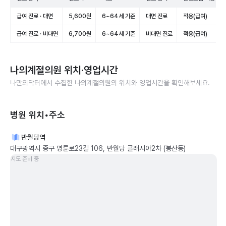
급여 진료 · 대면
5,600원
6~64세 기준
대면 진료
적용(급여)
급여 진료 · 비대면
6,700원
6~64세 기준
비대면 진료
적용(급여)
나의계절의원
위치·영업시간
나만의닥터에서 수집한
나의계절의원
의 위치와 영업시간을 확인해보세요.
병원 위치•주소
반월당역
대구광역시 중구 명륜로23길 106, 반월당 클래시아2차 (봉산동)
지도 준비 중