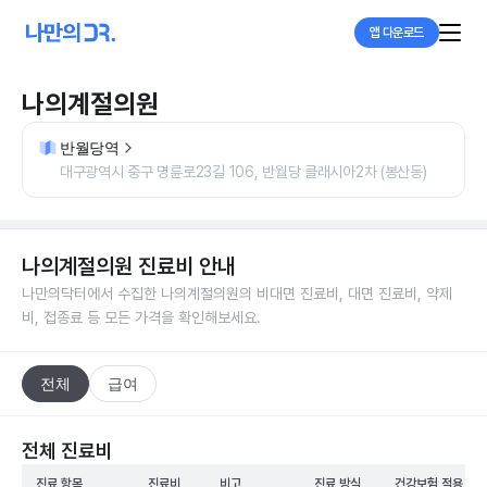
앱 다운로드
나의계절의원
반월당역
대구광역시 중구 명륜로23길 106, 반월당 클래시아2차 (봉산동)
나의계절의원
진료비 안내
나만의닥터에서 수집한
나의계절의원
의 비대면 진료비, 대면 진료비, 약제
비, 접종료 등 모든 가격을 확인해보세요.
전체
급여
전체 진료비
진료 항목
진료비
비고
진료 방식
건강보험 적용