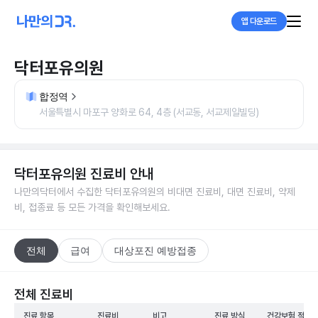
앱 다운로드
닥터포유의원
합정역
서울특별시 마포구 양화로 64, 4층 (서교동, 서교제일빌딩)
닥터포유의원
진료비 안내
나만의닥터에서 수집한
닥터포유의원
의 비대면 진료비, 대면 진료비, 약제
비, 접종료 등 모든 가격을 확인해보세요.
전체
급여
대상포진 예방접종
전체 진료비
진료 항목
진료비
비고
진료 방식
건강보험 적용