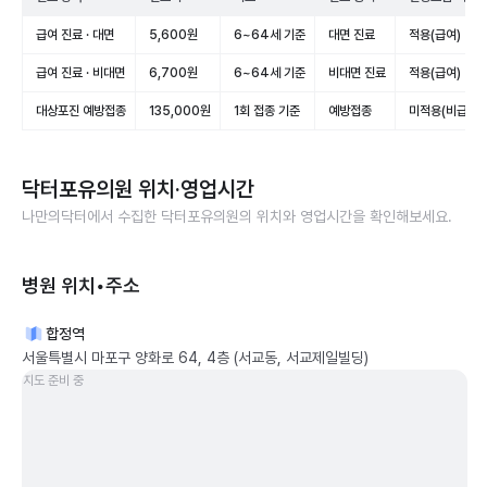
급여 진료 · 대면
5,600원
6~64세 기준
대면 진료
적용(급여)
급여 진료 · 비대면
6,700원
6~64세 기준
비대면 진료
적용(급여)
대상포진 예방접종
135,000원
1회 접종 기준
예방접종
미적용(비급여)
닥터포유의원
위치·영업시간
나만의닥터에서 수집한
닥터포유의원
의 위치와 영업시간을 확인해보세요.
병원 위치•주소
합정역
서울특별시 마포구 양화로 64, 4층 (서교동, 서교제일빌딩)
지도 준비 중